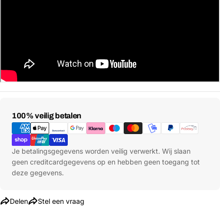
Stel een vraag
Betaalmethoden
100% veilig betalen
Jouw
naam
Jouw
Je betalingsgegevens worden veilig verwerkt. Wij slaan
Deel dit product
email
geen creditcardgegevens op en hebben geen toegang tot
deze gegevens.
Jouw
Kopiëren
Delen
telefoon
Jouw
Delen
Stel een vraag
bericht