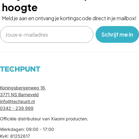
hoogte
Meld je aan en ontvang je kortingscode direct in je mailbox!
Email
‎ ‎ ‎ Schrijf me in‎ ‎ ‎ ‎
Koningsbergenweg 16,
3771 NS Barneveld
info@techpunt.nl
0342 - 239 999
Officiële distributeur van Xiaomi producten.
Werkdagen: 09:00 - 17:00
KvK: 81252617