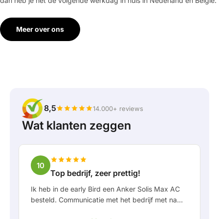
dan heb je het de volgende werkdag in huis in Nederland en België.
Meer over ons
8,5
14.000+ reviews
Wat klanten zeggen
10
Top bedrijf, zeer prettig!
Ik heb in de early Bird een Anker Solis Max AC
besteld. Communicatie met het bedrijf met name
in Rico verliep erg prettig als klant. Door Rico