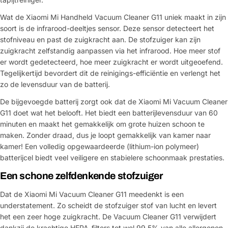
Wat de Xiaomi Mi Handheld Vacuum Cleaner G11 uniek maakt in zijn
soort is de infrarood-deeltjes sensor. Deze sensor detecteert het
stofniveau en past de zuigkracht aan. De stofzuiger kan zijn
zuigkracht zelfstandig aanpassen via het infrarood. Hoe meer stof
er wordt gedetecteerd, hoe meer zuigkracht er wordt uitgeoefend.
Tegelijkertijd bevordert dit de reinigings-efficiëntie en verlengt het
zo de levensduur van de batterij.
De bijgevoegde batterij zorgt ook dat de Xiaomi Mi Vacuum Cleaner
G11 doet wat het belooft. Het biedt een batterijlevensduur van 60
minuten en maakt het gemakkelijk om grote huizen schoon te
maken. Zonder draad, dus je loopt gemakkelijk van kamer naar
kamer! Een volledig opgewaardeerde (lithium-ion polymeer)
batterijcel biedt veel veiligere en stabielere schoonmaak prestaties.
Een schone zelfdenkende stofzuiger
Dat de Xiaomi Mi Vacuum Cleaner G11 meedenkt is een
understatement. Zo scheidt de stofzuiger stof van lucht en levert
het een zeer hoge zuigkracht. De Vacuum Cleaner G11 verwijdert
dankzij de krachtige HEPA-filters tot wel 99,5% van alle allergenen