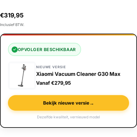
Normale
€319,95
prijs
Inclusief BTW.
OPVOLGER BESCHIKBAAR
✓
NIEUWE VERSIE
Xiaomi Vacuum Cleaner G30 Max
Vanaf €279,95
→
Bekijk nieuwe versie
Dezelfde kwaliteit, vernieuwd model