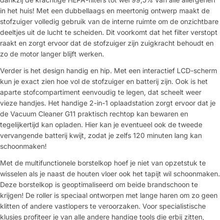
in het huis! Met een dubbellaags en meertonig ontwerp maakt de
stofzuiger volledig gebruik van de interne ruimte om de onzichtbare
deeltjes uit de lucht te scheiden. Dit voorkomt dat het filter verstopt
raakt en zorgt ervoor dat de stofzuiger zijn zuigkracht behoudt en
zo de motor langer blijft werken.
Verder is het design handig en hip. Met een interactief LCD-scherm
kun je exact zien hoe vol de stofzuiger en batterij zijn. Ook is het
aparte stofcompartiment eenvoudig te legen, dat scheelt weer
vieze handjes. Het handige 2-in-1 oplaadstation zorgt ervoor dat je
de Vacuum Cleaner G11 praktisch rechtop kan bewaren en
tegelijkertijd kan opladen. Hier kan je eventueel ook de tweede
vervangende batterij kwijt, zodat je zelfs 120 minuten lang kan
schoonmaken!
Met de multifunctionele borstelkop hoef je niet van opzetstuk te
wisselen als je naast de houten vloer ook het tapijt wil schoonmaken.
Deze borstelkop is geoptimaliseerd om beide brandschoon te
krijgen! De roller is speciaal ontworpen met lange haren om zo geen
klitten of andere vastlopers te veroorzaken. Voor specialistische
klusjes profiteer je van alle andere handige tools die erbij zitten,