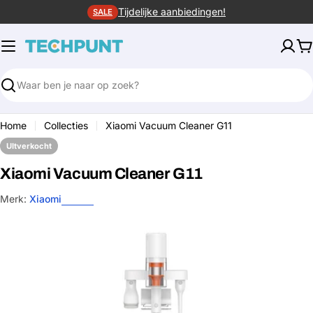
Ga
Tijdelijke aanbiedingen!
SALE
naar
de
W
inhoud
Zoeken
Home
Collecties
Xiaomi Vacuum Cleaner G11
UItverkocht
Xiaomi Vacuum Cleaner G11
Merk:
Xiaomi