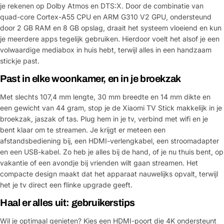
je rekenen op Dolby Atmos en DTS:X. Door de combinatie van
quad-core Cortex-A55 CPU en ARM G310 V2 GPU, ondersteund
door 2 GB RAM en 8 GB opslag, draait het systeem vloeiend en kun
je meerdere apps tegelijk gebruiken. Hierdoor voelt het alsof je een
volwaardige mediabox in huis hebt, terwijl alles in een handzaam
stickje past.
Past in elke woonkamer, en in je broekzak
Met slechts 107,4 mm lengte, 30 mm breedte en 14 mm dikte en
een gewicht van 44 gram, stop je de Xiaomi TV Stick makkelijk in je
broekzak, jaszak of tas. Plug hem in je tv, verbind met wifi en je
bent klaar om te streamen. Je krijgt er meteen een
afstandsbediening bij, een HDMI-verlengkabel, een stroomadapter
en een USB-kabel. Zo heb je alles bij de hand, of je nu thuis bent, op
vakantie of een avondje bij vrienden wilt gaan streamen. Het
compacte design maakt dat het apparaat nauwelijks opvalt, terwijl
het je tv direct een flinke upgrade geeft.
Haal er alles uit: gebruikerstips
Wil je optimaal genieten? Kies een HDMI-poort die 4K ondersteunt