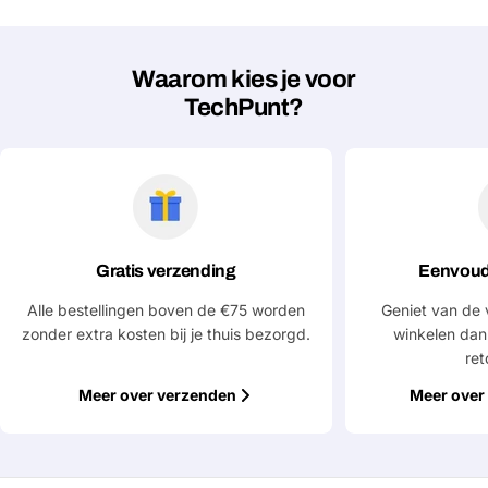
Jouw
Kopiëren
Delen
telefoon
Waarom kies je voor
Jouw
TechPunt?
bericht
Velden gemarkeerd met * zijn verplicht
Verstuur vraag
Gratis verzending
Eenvoud
Alle bestellingen boven de €75 worden
Geniet van de 
zonder extra kosten bij je thuis bezorgd.
winkelen dan
ret
Meer over verzenden
Meer over 