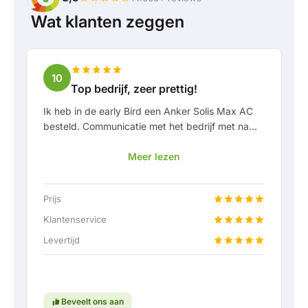
Wat klanten zeggen
10
Top bedrijf, zeer prettig!
Ik heb in de early Bird een Anker Solis Max AC
besteld. Communicatie met het bedrijf met name
in Rico verliep erg prettig als klant. Door Rico
Meer lezen
werd ik goed op de hoogte gehouden van
levering en werd er prettig meegedacht. Na
afspraak van levering werd er zelfs een gratis
Prijs
een vaste aansluiting aangeboden om de thuis
accu doormiddel van een vaste verbinding aan
Klantenservice
te kunnen sluiten. Helemaal top natuurlijk.
Levertijd
Kortom; een erg fijn bedrijf waar service en
meedenken met de klant nog hoog in het
vaandel staat. Ga zo door!
Beveelt ons aan