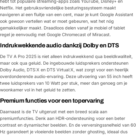
hebt tot populaire streaming-apps zoals YouTube, Disney+ en
Netflix. Het gebruiksvriendelijke besturingssysteem maakt
navigeren al een fluitje van een cent, maar je kunt Google Assistant
ook gewoon vertellen wat er moet gebeuren, wat het nóg
gemakkelijker maakt. Draadloos delen vanaf je mobiel of tablet
regel je eenvoudig met Google Chromecast of Miracast.
Indrukwekkende audio dankzij Dolby en DTS
De TV A Pro 2025 is niet alleen indrukwekkend qua beeldkwaliteit,
maar ook qua geluid. De ingebouwde luidsprekers ondersteunen
Dolby Audio, DTS:X en DTS Virtual:X, wat zorgt voor een heerlijk
overdonderende audio-ervaring. Deze uitvoering van 55 inch heeft
twee luidsprekers van 10 Watt per stuk, meer dan genoeg om je
woonkamer vol in het geluid te zetten.
Premium functies voor een topervaring
Daarnaast is de TV uitgerust met een breed scala aan
premiumfuncties. Denk aan HDR-ondersteuning voor een beter
contrast en dynamischer beelden. En de verversingssnelheid van 60
Hz garandeert je vloeiende beelden zonder ghosting, ideaal dus