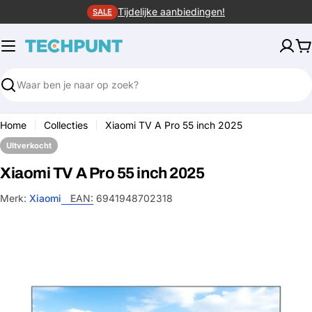
Ga
Tijdelijke aanbiedingen!
SALE
naar
de
W
inhoud
Zoeken
Home
Collecties
Xiaomi TV A Pro 55 inch 2025
UItverkocht
Xiaomi TV A Pro 55 inch 2025
Merk:
Xiaomi
EAN:
6941948702318