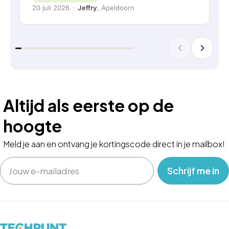
20 juli 2026
·
Jeffry
, Apeldoorn
Altijd als eerste op de
hoogte
Meld je aan en ontvang je kortingscode direct in je mailbox!
Email
‎ ‎ ‎ Schrijf me in‎ ‎ ‎ ‎