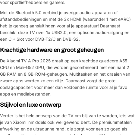
voor sportliefhebbers en gamers.
Met de Bluetooth 5.0 verbind je overige audio-apparaten of
afstandsbedieningen en met de 3x HDMI (waaronder 1 met eARC)
heb je genoeg aansluitingen voor al je apparatuur! Daarnaast
Stel een vraag
beschikt deze TV over 1x USB2.0, een optische audio-uitgang en
een CI+ Slot voor DVB-T2/C en DVB-S2.
Jouw
naam
Krachtige hardware en groot geheugen
Jouw
De Xiaomi TV A Pro 2025 draait op een krachtige quadcore A55
Deel dit product
email
CPU en Mali-G52 GPU, die worden gecombineerd met een riant 2
GB RAM en 8 GB-ROM-geheugen. Multitasken en het draaien van
Jouw
Kopiëren
Delen
zware apps worden zo een eitje. Daarnaast zorgt de grote
telefoon
opslagcapaciteit voor meer dan voldoende ruimte voor al je favo
Jouw
apps en mediabestanden.
bericht
Stijlvol en luxe ontwerp
Verder is het hele ontwerp van de TV om blij van te worden, iets wat
je van Xiaomi inmiddels ook wel gewend bent. De premiummetalen
Velden gemarkeerd met * zijn verplicht
afwerking en de ultradunne rand, die zorgt voor een zo goed als