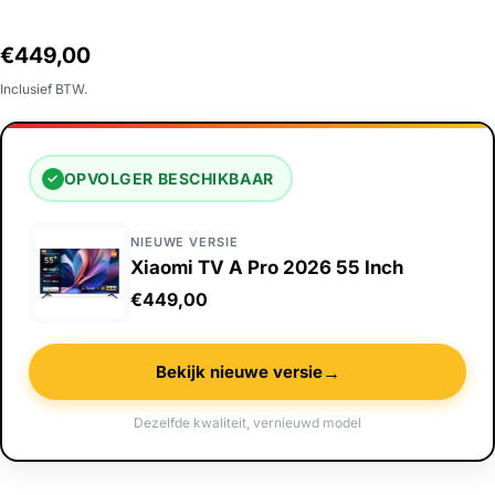
Normale
€449,00
prijs
Inclusief BTW.
OPVOLGER BESCHIKBAAR
✓
NIEUWE VERSIE
Xiaomi TV A Pro 2026 55 Inch
€449,00
→
Bekijk nieuwe versie
Dezelfde kwaliteit, vernieuwd model