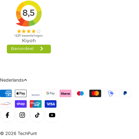
Taal
Nederlands
Betaalmethoden
Facebook
Instagram
Tiktok
Youtube
© 2026
TechPunt