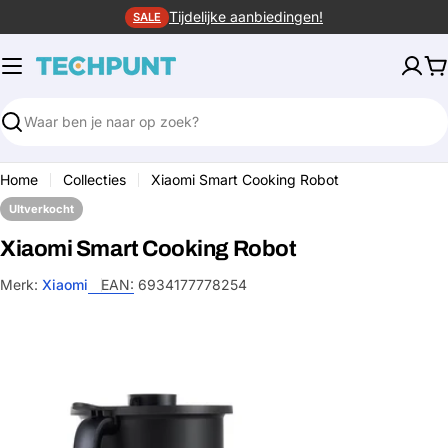
Ga
Tijdelijke aanbiedingen!
SALE
naar
de
W
inhoud
Zoeken
Home
Collecties
Xiaomi Smart Cooking Robot
UItverkocht
Xiaomi Smart Cooking Robot
Merk:
Xiaomi
EAN:
6934177778254