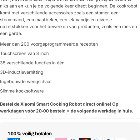
niks aan en kun je de volgende keer direct beginnen. De kookrobot
komt met verschillende accessoires zoals een stomer, een
stoommand, een maatbeker, een lekmandje en diverse
opzetstukken voor het bewerken van producten, zoals een mes en
een garde.
Meer dan 200 voorgeprogrammeerde recepten
Touchscreen van 8 inch
35 verschillende functies in één
3D-inductieverhitting
Ingebouwde weegschaal
Slimme kooksoftware
Stel een vraag
Bestel de Xiaomi Smart Cooking Robot direct online! Op
Jouw
werkdagen vóór 20:00 besteld = de volgende werkdag in huis.
naam
Jouw
Deel dit product
email
Betaalmethoden
100% veilig betalen