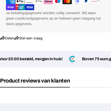
Jouw
Kopiëren
Delen
telefoon
Je betalingsgegevens worden veilig verwerkt. Wij slaan
Jouw
geen creditcardgegevens op en hebben geen toegang tot
bericht
deze gegevens.
Delen
Stel een vraag
Velden gemarkeerd met * zijn verplicht
Verstuur vraag
r 20:00 besteld, morgen in huis!
Boven 75 euro gee
Product reviews van klanten