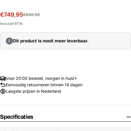
€749,95
Sale
Normale
€849,95
prijs
prijs
Inclusief BTW.
!
Dit product is nooit meer leverbaar.
Voor 20:00 besteld, morgen in huis!*
Eenvoudig retourneren binnen 14 dagen
Laagste prijzen in Nederland
Specificaties