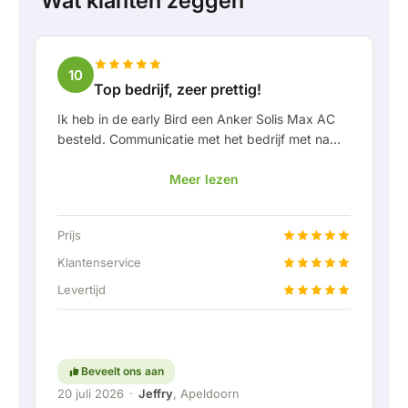
Wat klanten zeggen
10
Top bedrijf, zeer prettig!
Ik heb in de early Bird een Anker Solis Max AC
besteld. Communicatie met het bedrijf met name
in Rico verliep erg prettig als klant. Door Rico
Meer lezen
werd ik goed op de hoogte gehouden van
levering en werd er prettig meegedacht. Na
afspraak van levering werd er zelfs een gratis
Prijs
een vaste aansluiting aangeboden om de thuis
accu doormiddel van een vaste verbinding aan
Klantenservice
te kunnen sluiten. Helemaal top natuurlijk.
Levertijd
Kortom; een erg fijn bedrijf waar service en
meedenken met de klant nog hoog in het
vaandel staat. Ga zo door!
Beveelt ons aan
20 juli 2026
·
Jeffry
, Apeldoorn