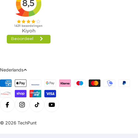
Taal
Nederlands
Betaalmethoden
Facebook
Instagram
Tiktok
Youtube
© 2026
TechPunt