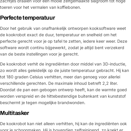
zachtjes draaien voor een mooie zelfgemaakte slagroom tot hoge
toeren voor het vermalen van koffiebonen.
Perfecte temperatuur
Door het gebruik van onafhankelijk ontworpen kooksoftware weet
de kookrobot exact de duur, temperatuur en snelheid om het
perfecte gerecht voor je op tafel te zetten, iedere keer weer. Deze
software wordt continu bijgewerkt, zodat je altijd bent verzekerd
van de beste instellingen voor je gerecht.
De kookrobot verhit de ingrediënten door middel van 3D-inductie,
zo wordt alles geleidelijk op de juiste temperatuur gebracht. Hij kan
tot 180 graden Celsius verhitten, meer dan genoeg voor allerlei
verschillende gerechten. De maximale inhoud betreft 2,2 liter.
Doordat de pan een gebogen ontwerp heeft, kan de warmte goed
worden verspreid en de hittebestendige buitenkant van kunststof
beschermt je tegen mogelijke brandwonden.
Multitasker
De kookrobot kan niet alleen verhitten, hij kan de ingrediënten ook
voor je schoonmaken. Hij is bovendien zelfreinigend, zo koekt er