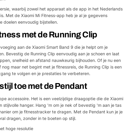
 versie, waarbij zowel het apparaat als de app in het Nederlands
 is. Met de Xiaomi Mi Fitness-app heb je al je gegevens
 je doelen eenvoudig bijstellen.
itness met de Running Clip
evoeging aan de Xiaomi Smart Band 9 die je helpt om je
ren. Bevestig de Running Clip eenvoudig aan je schoen en laat
ppen, snelheid en afstand nauwkeurig bijhouden. Of je nu een
nog maar net begint met je fitnessreis, de Running Clip is een
gang te volgen en je prestaties te verbeteren.
Stel e
stijl toe met de Pendant
Jouw
naam
ppe accessoire. Het is een veelzijdige draagoptie die de Xiaomi
 stijlvolle hanger. Hang 'm om je nek of bevestig 'm aan je tas
Jouw
 manier om je fitnesstracker te dragen. Met de Pendant kun je je
Deel dit product
email
al dragen, zonder in te boeten op stijl.
Jouw
Delen
t hoge resolutie
telefoon