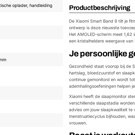
ische oplader, handleiding
Productbeschrijving
De Xiaomi Smart Band 9 tilt je fi
ontwerp is deze nieuwste toevoeg
Het AMOLED-scherm meet 1,62 inch
een kristalheldere weergave van 12
Je persoonlijke
0 mm
Gezondheid staat voorop bij de 
hartslag, bloedzuurstof en slaapkw
continue gemonitord en wordt to
ademhalingsoefeningen helpen je 
Xiaomi heeft de slaapmonitor ste
verschillende slaapstadia worden 
advies om jouw slaapkwaliteit te
menstruatiecyclus bijhouden, wa
vrouwen.