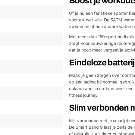
Boost je workout
Of je nu een fanatieke sporter b
voor elk wat wils. De 5ATM waterd
zwemmen of een andere watersp
Met meer dan 150 sportmodi mis j
zorgt voor nauwkeurige routeregi
dat je nooit meer vergeet je activi
Eindeloze batteri
Maak je geen zorgen over consta
op één lading bij normaal gebruik.
oplaadkabel in no-time weer een v
fitness journey.
Slim verbonden me
Blijf verbonden met je smartphon
De Smart Band 9 laat je zelfs de 
of gebruik je als timer en stopwat