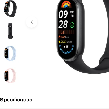
Media 0 openen in venster
Nooit meer leverbaar
Specificaties