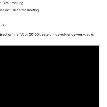
e GPS-tracking
Jouw
s inclusief stressmeting
bericht
tie
Velden gemarkeerd met * zijn verpl
irect online. Vóór 20:00 besteld = de volgende werkdag in
Verstu