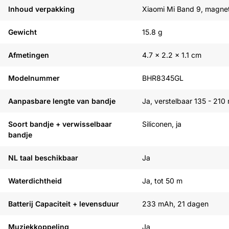
Zie onze alternatieven
Inhoud verpakking
Xiaomi Mi Band 9, magnet
Gewicht
15.8 g
Afmetingen
4.7 x 2.2 x 1.1 cm
Modelnummer
‎BHR8345GL
Aanpasbare lengte van bandje
Ja, verstelbaar 135 - 21
Soort bandje + verwisselbaar
Siliconen, ja
bandje
NL taal beschikbaar
Ja
Waterdichtheid
Ja, tot 50 m
Batterij Capaciteit + levensduur
233 mAh, 21 dagen
Muziekkoppeling
Ja