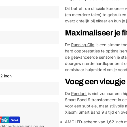
Dit betreft de officiële Europese
(en meerdere talen) te gebruiken
overzichtelijk bij elkaar en kun je
Maximaliseer je f
De
Running Clip
is een slimme to
hardloopprestaties te optimalise
de geavanceerde sensoren je sta
doorgewinterde hardloper bent of 
onmisbaar hulpmiddel om je voort
2 inch
Voeg een vleugje 
De
Pendant
is niet zomaar een hi
Smart Band 9 transformeert in een
voor een subtiele, maar stijlvolle
Xiaomi Smart Band 9 altijd en over
AMOLED-scherm van 1,62 inch me
reditcardgegevens op en