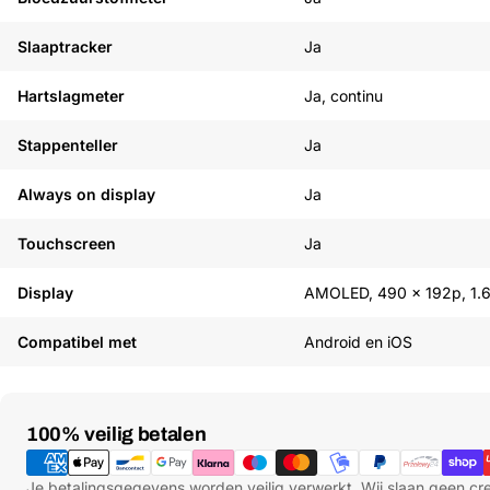
Slaaptracker
Ja
Hartslagmeter
Ja, continu
Stappenteller
Ja
Always on display
Ja
Touchscreen
Ja
Display
AMOLED, 490 x 192p, 1.6
Compatibel met
Android en iOS
Betaalmethoden
100% veilig betalen
Je betalingsgegevens worden veilig verwerkt. Wij slaan geen c