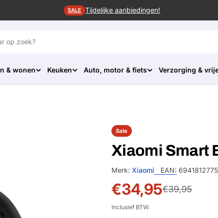
Tijdelijke aanbiedingen!
SALE
n & wonen
Keuken
Auto, motor & fiets
Verzorging & vrije
Sale
Xiaomi Smart 
Merk:
Xiaomi
EAN:
6941812775
€34,95
Sale
Normale
€39,95
prijs
prijs
Inclusief BTW.