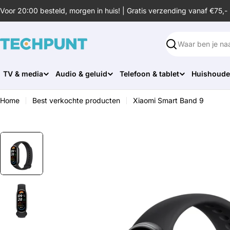
Ga
Voor 20:00 besteld, morgen in huis! | Gratis verzending vanaf €75,-
naar
de
inhoud
Zoeken
TV & media
Audio & geluid
Telefoon & tablet
Huishoude
Home
Best verkochte producten
Xiaomi Smart Band 9