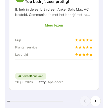
Top bedrijf, zeer prettig!
Ik heb in de early Bird een Anker Solis Max AC
besteld. Communicatie met het bedrijf met name
in Rico verliep erg prettig als klant. Door Rico
Meer lezen
werd ik goed op de hoogte gehouden van
levering en werd er prettig meegedacht. Na
afspraak van levering werd er zelfs een gratis
Prijs
een vaste aansluiting aangeboden om de thuis
accu doormiddel van een vaste verbinding aan
Klantenservice
te kunnen sluiten. Helemaal top natuurlijk.
Levertijd
Kortom; een erg fijn bedrijf waar service en
meedenken met de klant nog hoog in het
vaandel staat. Ga zo door!
Beveelt ons aan
20 juli 2026
·
Jeffry
, Apeldoorn