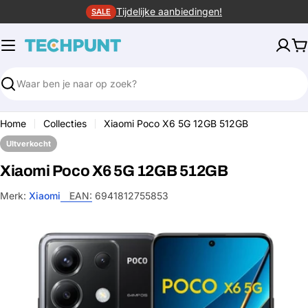
Ga
Tijdelijke aanbiedingen!
SALE
naar
de
W
inhoud
Zoeken
Home
Collecties
Xiaomi Poco X6 5G 12GB 512GB
UItverkocht
Xiaomi Poco X6 5G 12GB 512GB
Merk:
Xiaomi
EAN:
6941812755853