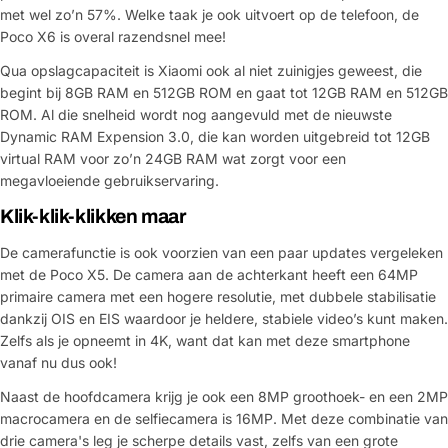
met wel zo’n 57%. Welke taak je ook uitvoert op de telefoon, de
Poco X6 is overal razendsnel mee!
Qua opslagcapaciteit is Xiaomi ook al niet zuinigjes geweest, die
begint bij 8GB RAM en 512GB ROM en gaat tot 12GB RAM en 512GB
ROM. Al die snelheid wordt nog aangevuld met de nieuwste
Dynamic RAM Expension 3.0, die kan worden uitgebreid tot 12GB
virtual RAM voor zo’n 24GB RAM wat zorgt voor een
megavloeiende gebruikservaring.
Klik-klik-klikken maar
De camerafunctie is ook voorzien van een paar updates vergeleken
Stel een vraag
met de Poco X5. De camera aan de achterkant heeft een 64MP
primaire camera met een hogere resolutie, met dubbele stabilisatie
Jouw
dankzij OIS en EIS waardoor je heldere, stabiele video’s kunt maken.
naam
Zelfs als je opneemt in 4K, want dat kan met deze smartphone
Jouw
vanaf nu dus ook!
Deel dit product
email
Naast de hoofdcamera krijg je ook een 8MP groothoek- en een 2MP
Jouw
Kopiëren
macrocamera en de selfiecamera is 16MP. Met deze combinatie van
Delen
telefoon
drie camera's leg je scherpe details vast, zelfs van een grote