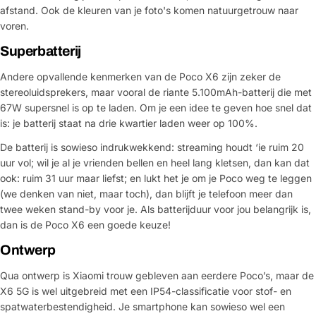
afstand. Ook de kleuren van je foto's komen natuurgetrouw naar
Jouw
voren.
bericht
Superbatterij
Andere opvallende kenmerken van de Poco X6 zijn zeker de
Velden gemarkeerd met * zijn verplicht
stereoluidsprekers, maar vooral de riante 5.100mAh-batterij die met
67W supersnel is op te laden. Om je een idee te geven hoe snel dat
Verstuur vraag
is: je batterij staat na drie kwartier laden weer op 100%.
De batterij is sowieso indrukwekkend: streaming houdt ‘ie ruim 20
uur vol; wil je al je vrienden bellen en heel lang kletsen, dan kan dat
ook: ruim 31 uur maar liefst; en lukt het je om je Poco weg te leggen
(we denken van niet, maar toch), dan blijft je telefoon meer dan
twee weken stand-by voor je. Als batterijduur voor jou belangrijk is,
dan is de Poco X6 een goede keuze!
Ontwerp
Qua ontwerp is Xiaomi trouw gebleven aan eerdere Poco’s, maar de
X6 5G is wel uitgebreid met een IP54-classificatie voor stof- en
spatwaterbestendigheid. Je smartphone kan sowieso wel een