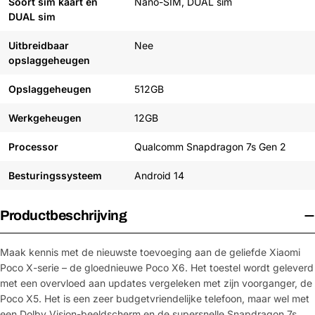
Soort sim kaart en
Nano-SIM, DUAL sim
DUAL sim
Uitbreidbaar
Nee
opslaggeheugen
Opslaggeheugen
512GB
Werkgeheugen
12GB
Processor
Qualcomm Snapdragon 7s Gen 2
Besturingssysteem
Android 14
Productbeschrijving
Maak kennis met de nieuwste toevoeging aan de geliefde Xiaomi
Poco X-serie – de gloednieuwe Poco X6. Het toestel wordt geleverd
met een overvloed aan updates vergeleken met zijn voorganger, de
Poco X5. Het is een zeer budgetvriendelijke telefoon, maar wel met
een Dolby Vision-beeldscherm en de supersnelle Snapdragon 7s