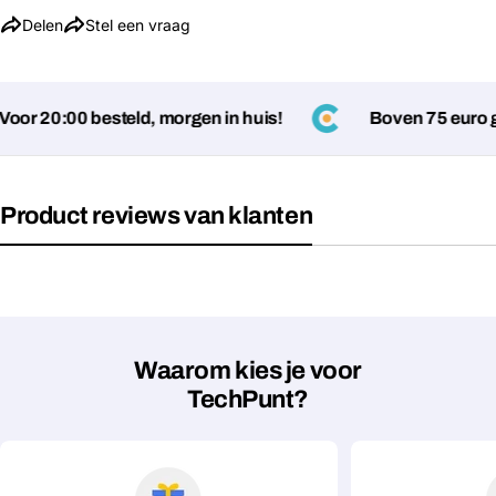
Delen
Stel een vraag
or 20:00 besteld, morgen in huis!
Boven 75 euro ge
Product reviews van klanten
Stel een vraag
Jouw
naam
Jouw
Waarom kies je voor
Deel dit product
email
TechPunt?
Jouw
Kopiëren
Delen
telefoon
Jouw