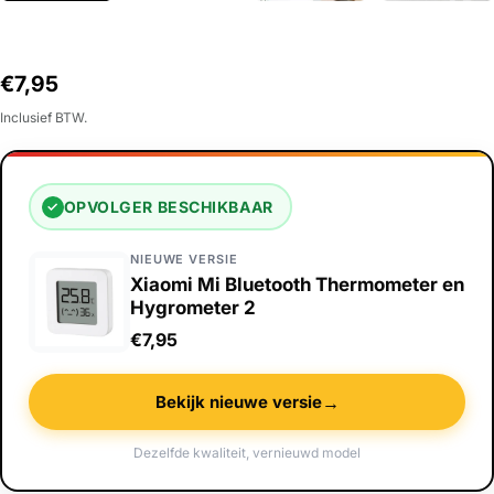
Normale
€7,95
prijs
Inclusief BTW.
OPVOLGER BESCHIKBAAR
✓
NIEUWE VERSIE
Xiaomi Mi Bluetooth Thermometer en
Hygrometer 2
€7,95
→
Bekijk nieuwe versie
Dezelfde kwaliteit, vernieuwd model