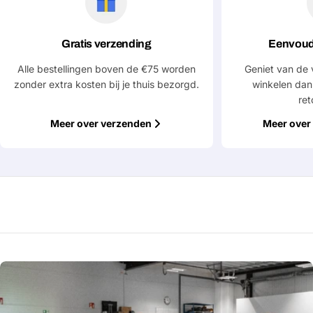
bericht
Gratis verzending
Eenvoud
Velden gemarkeerd met * zijn verplicht
Alle bestellingen boven de €75 worden
Geniet van de 
zonder extra kosten bij je thuis bezorgd.
winkelen dan
Verstuur vraag
ret
Meer over verzenden
Meer over 