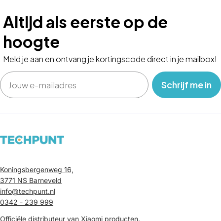
Altijd als eerste op de
hoogte
Meld je aan en ontvang je kortingscode direct in je mailbox!
Email
‎ ‎ ‎ Schrijf me in‎ ‎ ‎ ‎
Koningsbergenweg 16,
3771 NS Barneveld
info@techpunt.nl
0342 - 239 999
Officiële distributeur van Xiaomi producten.