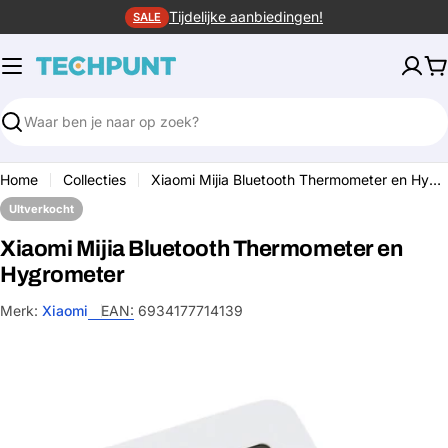
Ga
Tijdelijke aanbiedingen!
SALE
naar
de
W
inhoud
Zoeken
Home
Collecties
Xiaomi Mijia Bluetooth Thermometer en Hygrometer
UItverkocht
Xiaomi Mijia Bluetooth Thermometer en
Hygrometer
Merk:
Xiaomi
EAN:
6934177714139