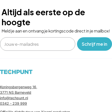
Altijd als eerste op de
hoogte
Meld je aan en ontvang je kortingscode direct in je mailbox!
Email
‎ ‎ ‎ Schrijf me in‎ ‎ ‎ ‎
Koningsbergenweg 16,
3771 NS Barneveld
info@techpunt.nl
0342 - 239 999
Officiële distributeur van Xiaomi producten.