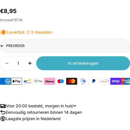
Normale
€8,95
prijs
Inclusief BTW.
Levertijd: 2-3 maanden
Title
Aantal
In winkelwagen
Aantal verlagen voor Xiaomi Mi Smart Led Bulb C
Aantal verhogen voor Xiaomi Mi Smart 
Voor 20:00 besteld, morgen in huis!*
Eenvoudig retourneren binnen 14 dagen
Laagste prijzen in Nederland