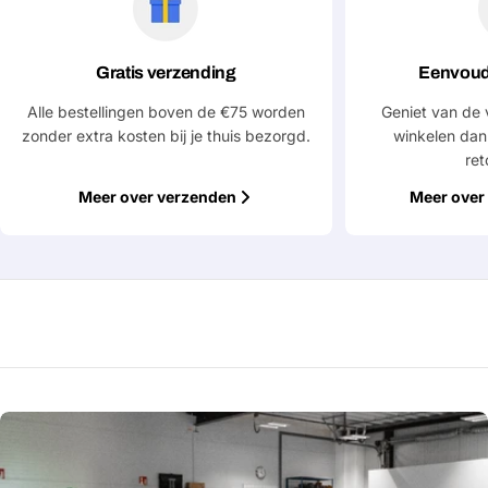
bericht
Gratis verzending
Eenvoud
Velden gemarkeerd met * zijn verplicht
Alle bestellingen boven de €75 worden
Geniet van de 
zonder extra kosten bij je thuis bezorgd.
winkelen dan
Verstuur vraag
ret
Meer over verzenden
Meer over 