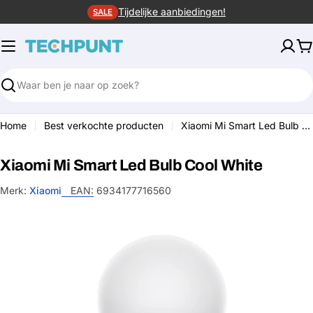
Ga
Tijdelijke aanbiedingen!
SALE
naar
de
W
inhoud
Zoeken
Home
Best verkochte producten
Xiaomi Mi Smart Led Bulb Cool White
Xiaomi Mi Smart Led Bulb Cool White
Merk:
Xiaomi
EAN:
6934177716560