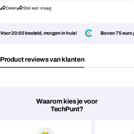
Delen
Stel een vraag
or 20:00 besteld, morgen in huis!
Boven 75 euro ge
Product reviews van klanten
Stel een vraag
Jouw
naam
Jouw
Waarom kies je voor
Deel dit product
email
TechPunt?
Jouw
Kopiëren
Delen
telefoon
Jouw