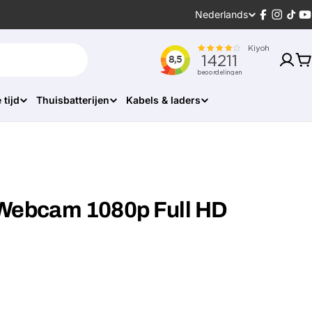
Taal
Nederlands
Facebook
Instagr
Tikt
Y
W
 tijd
Thuisbatterijen
Kabels & laders
 Webcam 1080p Full HD