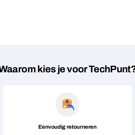
Waarom kies je voor TechPunt
Eenvoudig retourneren