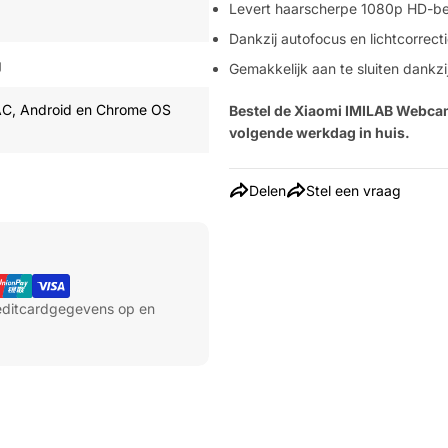
Levert haarscherpe 1080p HD-be
Dankzij autofocus en lichtcorrecti
g
Gemakkelijk aan te sluiten dankzi
AC, Android en Chrome OS
Bestel de
Xiaomi IMILAB Webcam 
volgende werkdag in huis.
Delen
Stel een vraag
reditcardgegevens op en