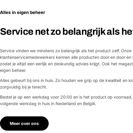
Alles in eigen beheer
Service net zo belangrijk als h
Service vinden we minstens zo belangrijk als het product zelf. Onze
klantenservicemedewerkers kennen alle producten door en door en 
zodat je altijd een eerlijk en deskundig advies krijgt. Ook het magazi
eigen beheer.
Alles gebeurt bij ons in huis. Zo houden we grip op de kwaliteit en ko
zorgvuldig bij je terecht.
Bestel je op een werkdag voor 20:00 en is het product op voorraad,
volgende werkdag in huis in Nederland en België.
Meer over ons