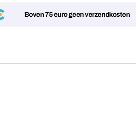
Boven 75 euro geen verzendkosten