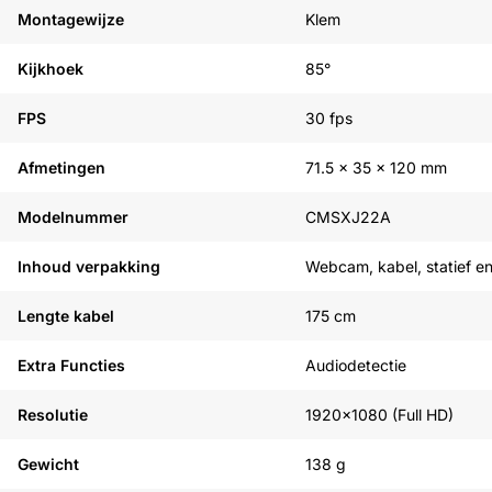
Montagewijze
Klem
Kijkhoek
85°
FPS
30 fps
Afmetingen
71.5 x 35 x 120 mm
Modelnummer
CMSXJ22A
Inhoud verpakking
Webcam, kabel, statief en
Lengte kabel
175 cm
Extra Functies
Audiodetectie
Resolutie
1920x1080 (Full HD)
Gewicht
138 g