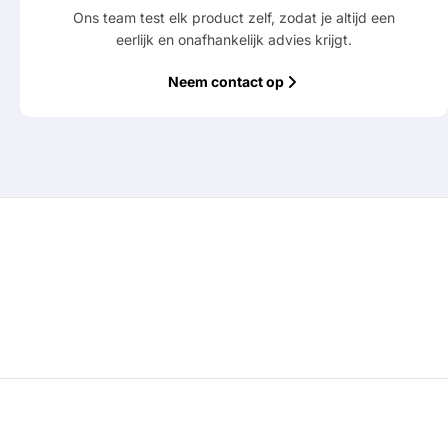
Ons team test elk product zelf, zodat je altijd een
eerlijk en onafhankelijk advies krijgt.
Neem contact op