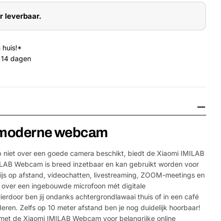
r leverbaar.
 huis!*
 14 dagen
e moderne webcam
 niet over een goede camera beschikt, biedt de Xiaomi IMILAB
LAB Webcam is breed inzetbaar en kan gebruikt worden voor
ijs op afstand, videochatten, livestreaming, ZOOM-meetings en
t over een ingebouwde microfoon mét digitale
Media 2 openen 
erdoor ben jij ondanks achtergrondlawaai thuis of in een café
eren. Zelfs op 10 meter afstand ben je nog duidelijk hoorbaar!
g met de Xiaomi IMILAB Webcam voor belangrijke online