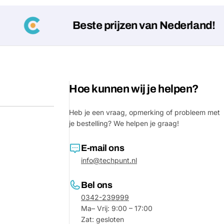
Jouw
bericht
Beste prijzen van Nederland!
Velden gemarkeerd met * zijn verpl
Verstu
Hoe kunnen wij je helpen?
Heb je een vraag, opmerking of probleem met
je bestelling? We helpen je graag!
E-mail ons
info@techpunt.nl
Bel ons
0342-239999
Ma– Vrij: 9:00 – 17:00
Zat: gesloten