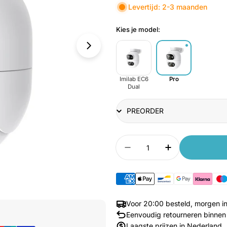
Levertijd: 2-3 maanden
Kies je model:
Imilab EC6
Pro
Dual
Title
Aantal
Aantal verlagen voor X
Aantal verhog
Media 1 openen in venster
Voor 20:00 besteld, morgen in
Eenvoudig retourneren binnen
Laagste prijzen in Nederland