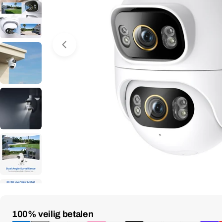
Media 0 openen in venster
Betaalmethoden
100% veilig betalen