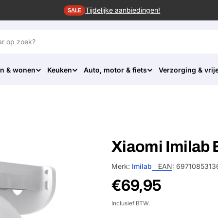
Tijdelijke aanbiedingen!
SALE
n & wonen
Keuken
Auto, motor & fiets
Verzorging & vrije
Xiaomi Imilab 
Merk:
Imilab
EAN:
6971085313
Normale
€69,95
prijs
Inclusief BTW.