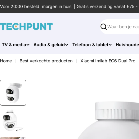
Ga
Voor 20:00 besteld, morgen in huis! | Gratis verzending vanaf €75,-
naar
de
inhoud
Zoeken
TV & media
Audio & geluid
Telefoon & tablet
Huishoude
Home
Best verkochte producten
Xiaomi Imilab EC6 Dual Pro