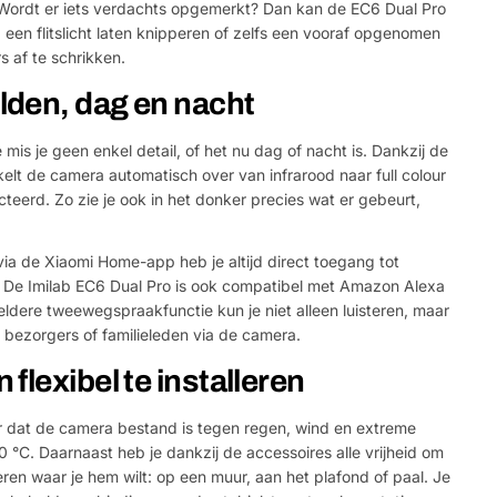
 Wordt er iets verdachts opgemerkt? Dan kan de EC6 Dual Pro
 een flitslicht laten knipperen of zelfs een vooraf opgenomen
 af te schrikken.
den, dag en nacht
mis je geen enkel detail, of het nu dag of nacht is. Dankzij de
t de camera automatisch over van infrarood naar full colour
eerd. Zo zie je ook in het donker precies wat er gebeurt,
via de Xiaomi Home-app heb je altijd direct toegang tot
 De Imilab EC6 Dual Pro is ook compatibel met Amazon Alexa
eldere tweewegspraakfunctie kun je niet alleen luisteren, maar
 bezorgers of familieleden via de camera.
flexibel te installeren
or dat de camera bestand is tegen regen, wind en extreme
 °C. Daarnaast heb je dankzij de accessoires alle vrijheid om
eren waar je hem wilt: op een muur, aan het plafond of paal. Je