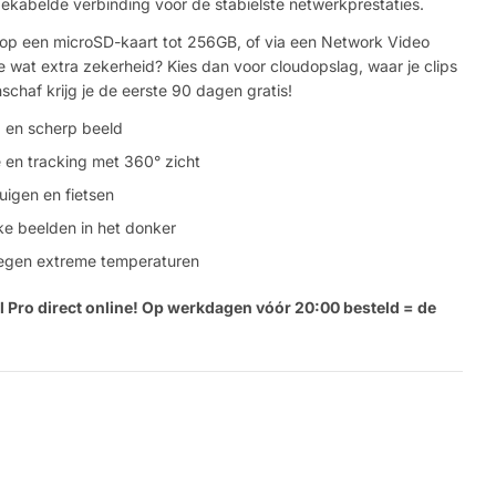
bekabelde verbinding voor de stabielste netwerkprestaties.
op een microSD-kaart tot 256GB, of via een Network Video
 wat extra zekerheid? Kies dan voor cloudopslag, waar je clips
nschaf krijg je de eerste 90 dagen gratis!
g en scherp beeld
en tracking met 360° zicht
uigen en fietsen
ke beelden in het donker
tegen extreme temperaturen
Stel e
l Pro direct online! Op werkdagen vóór 20:00 besteld = de
Jouw
naam
Jouw
Deel dit product
email
Jouw
Delen
telefoon