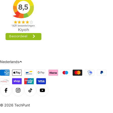
Taal
Nederlands
Betaalmethoden
Facebook
Instagram
Tiktok
Youtube
© 2026
TechPunt