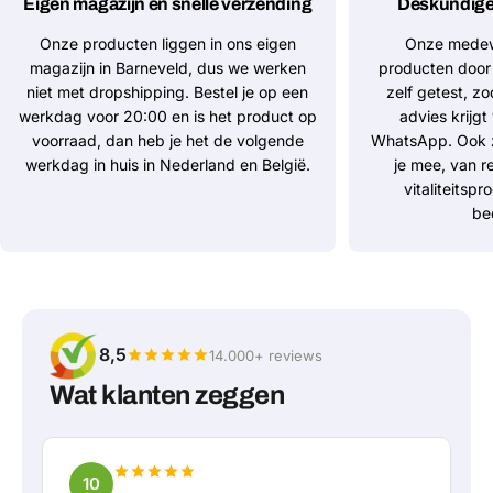
Eigen magazijn en snelle verzending
Deskundige 
Onze producten liggen in ons eigen
Onze medew
magazijn in Barneveld, dus we werken
producten door
niet met dropshipping. Bestel je op een
zelf getest, zod
werkdag voor 20:00 en is het product op
advies krijgt 
voorraad, dan heb je het de volgende
WhatsApp. Ook z
werkdag in huis in Nederland en België.
je mee, van r
vitaliteits
be
8,5
14.000+ reviews
Wat klanten zeggen
10