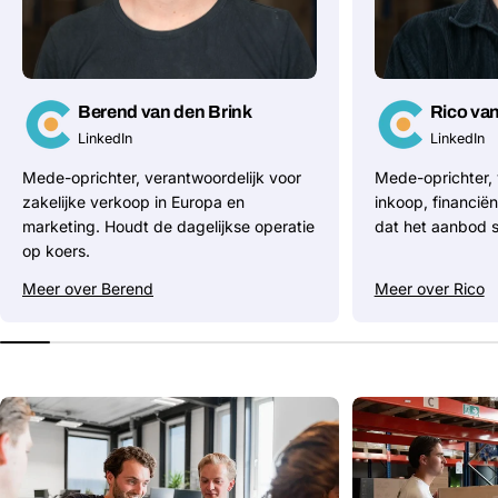
Berend van den Brink
Rico van
LinkedIn
LinkedIn
Mede-oprichter, verantwoordelijk voor
Mede-oprichter, 
zakelijke verkoop in Europa en
inkoop, financië
marketing. Houdt de dagelijkse operatie
dat het aanbod sc
op koers.
Meer over Berend
Meer over Rico