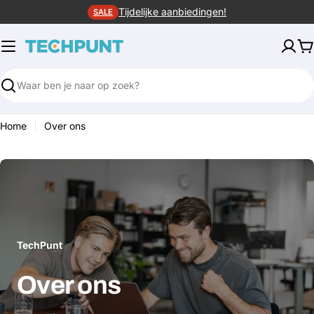
Ga
Tijdelijke aanbiedingen!
SALE
naar
de
W
inhoud
Zoeken
Home
Over ons
TechPunt
Over ons