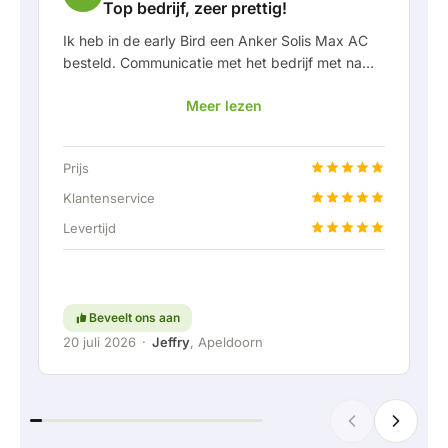
Top bedrijf, zeer prettig!
Ik heb in de early Bird een Anker Solis Max AC
besteld. Communicatie met het bedrijf met name
in Rico verliep erg prettig als klant. Door Rico
Meer lezen
werd ik goed op de hoogte gehouden van
levering en werd er prettig meegedacht. Na
afspraak van levering werd er zelfs een gratis
Prijs
een vaste aansluiting aangeboden om de thuis
accu doormiddel van een vaste verbinding aan
Klantenservice
te kunnen sluiten. Helemaal top natuurlijk.
Levertijd
Kortom; een erg fijn bedrijf waar service en
meedenken met de klant nog hoog in het
vaandel staat. Ga zo door!
Beveelt ons aan
20 juli 2026
·
Jeffry
, Apeldoorn