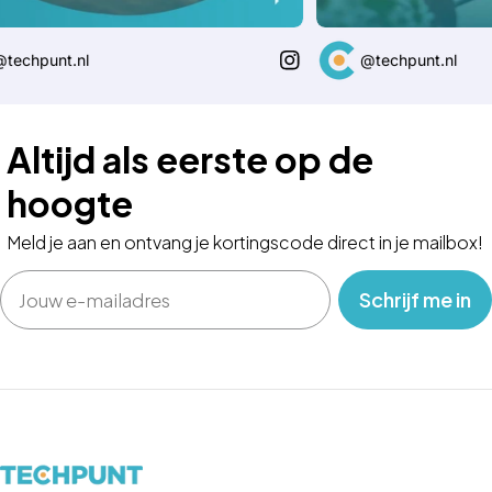
unt.nl
@techpunt.nl
Altijd als eerste op de
hoogte
Meld je aan en ontvang je kortingscode direct in je mailbox!
Email
‎ ‎ ‎ Schrijf me in‎ ‎ ‎ ‎