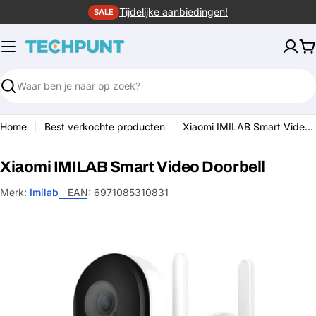
Ga
Tijdelijke aanbiedingen!
SALE
naar
de
W
inhoud
Zoeken
Home
Best verkochte producten
Xiaomi IMILAB Smart Video Doorbell
Xiaomi IMILAB Smart Video Doorbell
Merk:
Imilab
EAN:
6971085310831