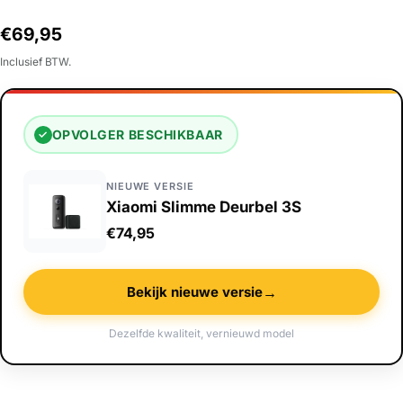
Normale
€69,95
prijs
Inclusief BTW.
OPVOLGER BESCHIKBAAR
✓
NIEUWE VERSIE
Xiaomi Slimme Deurbel 3S
€74,95
→
Bekijk nieuwe versie
Dezelfde kwaliteit, vernieuwd model