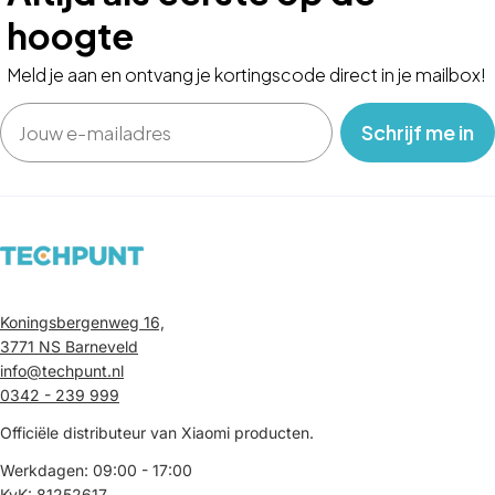
hoogte
Meld je aan en ontvang je kortingscode direct in je mailbox!
Email
‎ ‎ ‎ Schrijf me in‎ ‎ ‎ ‎
Koningsbergenweg 16,
3771 NS Barneveld
info@techpunt.nl
0342 - 239 999
Officiële distributeur van Xiaomi producten.
Werkdagen: 09:00 - 17:00
KvK: 81252617