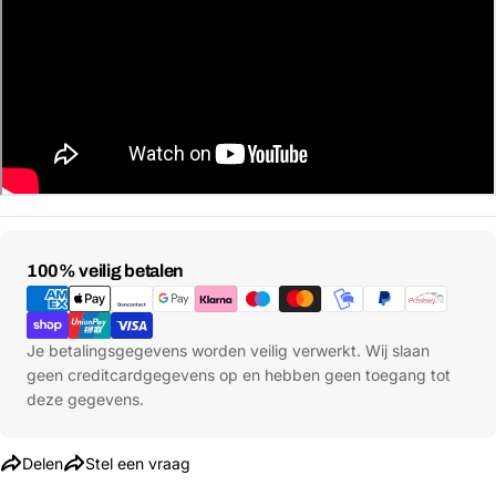
Stel een vraag
Betaalmethoden
100% veilig betalen
Jouw
naam
Jouw
Je betalingsgegevens worden veilig verwerkt. Wij slaan
Deel dit product
email
geen creditcardgegevens op en hebben geen toegang tot
Jouw
Kopiëren
deze gegevens.
Delen
telefoon
Jouw
Delen
Stel een vraag
bericht