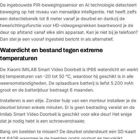
De ingebouwde PIR-bewegingssensor en AI technologie detecteert
beweging op het niveau van menselijke intelligentie. Het heeft zelfs
een detectiebereik tot 8 meter vanaf je deurbel en dankzij de
tweerichtingsfunctie voor HD-videogesprekken beantwoord je de
deur op afstand vanaf elke slim apparaat. Kan je niet bij je telefoon?
Dan stel je een vooraf ingesteld bericht in als alternatief.
Waterdicht en bestand tegen extreme
temperaturen
De Xiaomi IMILAB Smart Video Doorbell is IP66 waterdicht en werkt
bij temperaturen van -20 tot 50 °C, waardoor hij geschikt is in alle
weersomstandigheden. De oplaadbare batterij is liefst 5.200 mAh
groot en de batterijduur bedraagt 6 maanden.
Installeren is een eitje. Zonder hulp van een monteur installeer je de
deurbel binnen enkele minuten. Er is geen bedrading vereist en de
Imilab Smart Video Doorbell is geschikt voor elke deur! Het enige
dat je nodig hebt is een schroevendraaier.
Bang om beelden te missen? De deurbel ondersteunt een SD-kaart
tot 64GB waarmee je de beelden gratis opslaat en terugkijkt.