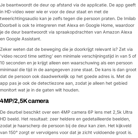
Je beantwoordt de deur op afstand via de applicatie. De app geeft
in HD-video weer wie er voor de deur staat en met de
tweerichtingsaudio kan je zelfs tegen die persoon praten. De Imilab
Doorbell is ook te integreren met Alexa en Google Home, waardoor
je de deur beantwoordt via spraakopdrachten van Amazon Alexa
en Google Assistant.
Zeker weten dat de beweging die je doorkrijgt relevant is? Zet via
‘video record time setting’ een minimale verschijningstijd in van 5 of
10 seconden en je krijgt alleen een waarschuwing als een persoon
minimaal die tijd in de aangegeven zone staat. De kans is dan groot
dat de persoon ook daadwerkelijk op het goede adres is. Met de
app pas je ook de detectiezone aan, zodat je alleen het gebied
monitort wat je in de gaten wilt houden.
4MP/2,5K camera
De deurbel beschikt over een 4MP camera 6P lens met 2,5k Ultra
HD beeld. Het resultaat: zeer heldere en gedetailleerde beelden,
zodat je haarscherp de persoon bij de deur kan zien. Het kijkveld
van 150° zorgt er vervolgens voor dat je zicht voldoende groot is.