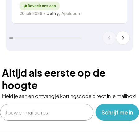
Beveelt ons aan
20 juli 2026
·
Jeffry
, Apeldoorn
Altijd als eerste op de
hoogte
Meld je aan en ontvang je kortingscode direct in je mailbox!
Email
‎ ‎ ‎ Schrijf me in‎ ‎ ‎ ‎