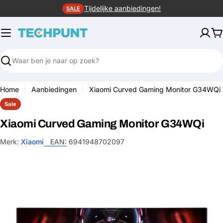
Ga
Tijdelijke aanbiedingen!
SALE
naar
de
W
inhoud
Zoeken
Home
Aanbiedingen
Xiaomi Curved Gaming Monitor G34WQi
Sale
Xiaomi Curved Gaming Monitor G34WQi
Merk:
Xiaomi
EAN:
6941948702097