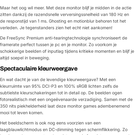
Maar het oog wil meer. Met deze monitor blijf je midden in de actie
zitten dankzij de razendsnelle verversingssnelheid van 180 Hz en
de responstijd van 1 ms. Ghosting en motionblur behoren tot het
verleden. Je tegenstanders zien het echt niet aankomen!
De FreeSync Premium anti-tearingtechnologie synchroniseert de
framerate perfect tussen je pc en je monitor. Zo voorkom je
schokkerige beelden of inputlag tijdens kritieke momenten en blijf je
altijd soepel in beweging.
Spectaculaire kleurweergave
En wat dacht je van de levendige kleurweergave? Met een
kleurruimte van 95% DCI-P3 en 100% sRGB lichten zelfs de
subtielste kleurschakeringen tot in detail op. De beelden ogen
fotorealistisch met een ongeëvenaarde verzadiging. Samen met de
350 nits piekhelderheid laat deze monitor games adembenemend
mooi tot leven komen.
Het beeldscherm is ook nog eens voorzien van een
laagblauwlichtmodus en DC-dimming tegen schermflikkering. Zo