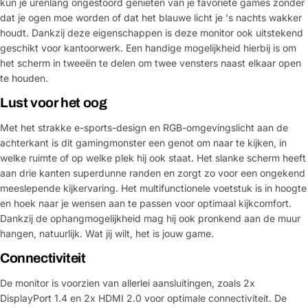
kun je urenlang ongestoord genieten van je favoriete games zonder
dat je ogen moe worden of dat het blauwe licht je 's nachts wakker
houdt. Dankzij deze eigenschappen is deze monitor ook uitstekend
geschikt voor kantoorwerk. Een handige mogelijkheid hierbij is om
het scherm in tweeën te delen om twee vensters naast elkaar open
te houden.
Lust voor het oog
Met het strakke e-sports-design en RGB-omgevingslicht aan de
achterkant is dit gamingmonster een genot om naar te kijken, in
welke ruimte of op welke plek hij ook staat. Het slanke scherm heeft
aan drie kanten superdunne randen en zorgt zo voor een ongekend
meeslepende kijkervaring. Het multifunctionele voetstuk is in hoogte
en hoek naar je wensen aan te passen voor optimaal kijkcomfort.
Dankzij de ophangmogelijkheid mag hij ook pronkend aan de muur
hangen, natuurlijk. Wat jij wilt, het is jouw game.
Connectiviteit
De monitor is voorzien van allerlei aansluitingen, zoals 2x
DisplayPort 1.4 en 2x HDMI 2.0 voor optimale connectiviteit. De