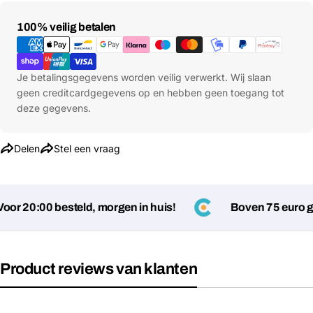
Betaalmethoden
100% veilig betalen
Stel een vraag
Je betalingsgegevens worden veilig verwerkt. Wij slaan
geen creditcardgegevens op en hebben geen toegang tot
Jouw
deze gegevens.
naam
Jouw
Delen
Stel een vraag
Deel dit product
email
Jouw
Kopiëren
Delen
telefoon
r 20:00 besteld, morgen in huis!
Boven 75 euro gee
Jouw
bericht
Product reviews van klanten
Velden gemarkeerd met * zijn verplicht