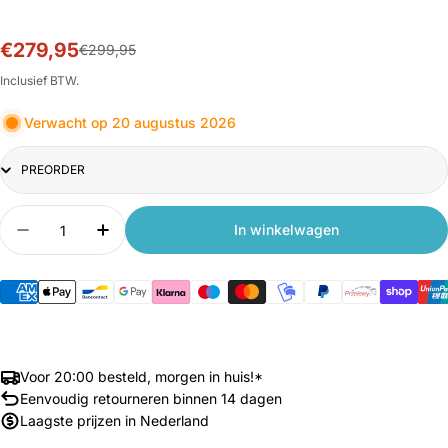
€279,95
Sale
Normale
€299,95
prijs
prijs
Inclusief BTW.
Verwacht op 20 augustus 2026
Title
Aantal
In winkelwagen
Aantal verlagen voor Xiaomi Curved Gaming Mo
Aantal verhogen voor Xiaomi Curved 
Voor 20:00 besteld, morgen in huis!*
Eenvoudig retourneren binnen 14 dagen
Laagste prijzen in Nederland