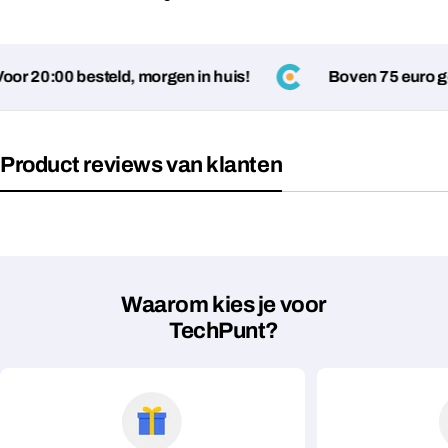
r 20:00 besteld, morgen in huis!
Boven 75 euro gee
Velden gemarkeerd met * zijn verplicht
Verstuur vraag
Product reviews van klanten
Waarom kies je voor
TechPunt?