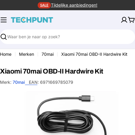
Ga
Tijdelijke aanbiedingen!
SALE
naar
de
W
inhoud
Zoeken
Home
Merken
70mai
Xiaomi 70mai OBD-II Hardwire Kit
Xiaomi 70mai OBD-II Hardwire Kit
Merk:
70mai
EAN:
6971669785079