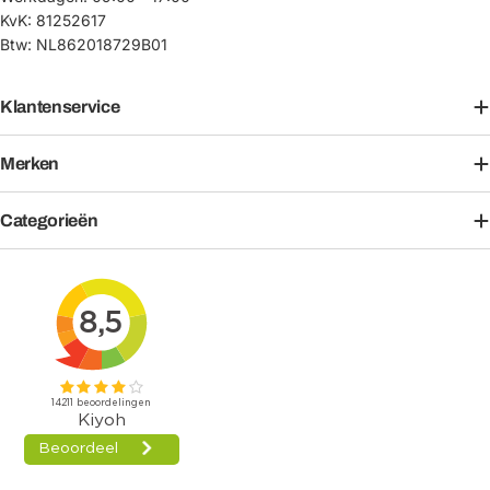
KvK: 81252617
Btw: NL862018729B01
Klantenservice
Merken
Categorieën