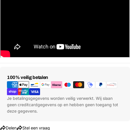
Stel een vraag
Jouw
Betaalmethoden
100% veilig betalen
naam
Jouw
Deel dit product
email
Je betalingsgegevens worden veilig verwerkt. Wij slaan
geen creditcardgegevens op en hebben geen toegang tot
Jouw
Kopiëren
Delen
deze gegevens.
telefoon
Jouw
Delen
Stel een vraag
bericht