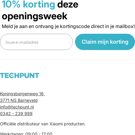
10% korting
deze
openingsweek
Meld je aan en ontvang je kortingscode direct in je mailbox!
Email
‎ ‎ ‎ Claim mijn korting‎ ‎ ‎ ‎
Koningsbergenweg 16,
3771 NS Barneveld
info@techpunt.nl
0342 - 239 999
Officiële distributeur van Xiaomi producten.
Werkdagen: 09:00 - 17:00