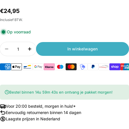
Normale
€24,95
prijs
Inclusief BTW.
Op voorraad
Aantal
In winkelwagen
Aantal verlagen voor Xiaomi 70mai OBD-II Hardwi
Aantal verhogen voor Xiaomi 70mai OBD-
Bestel binnen
14
u
59
m
42
s
en ontvang je pakket morgen!
Voor 20:00 besteld, morgen in huis!*
Eenvoudig retourneren binnen 14 dagen
Laagste prijzen in Nederland