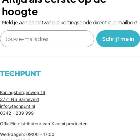
hoogte
Meld je aan en ontvang je kortingscode direct in je mailbox!
Email
‎ ‎ ‎ Schrijf me in‎ ‎ ‎ ‎
Koningsbergenweg 16,
3771 NS Barneveld
info@techpunt.nl
0342 - 239 999
Officiële distributeur van Xiaomi producten.
Werkdagen: 09:00 - 17:00