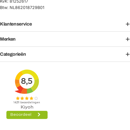
KvK: 81252617
Btw: NL862018729B01
Klantenservice
Merken
Categorieën