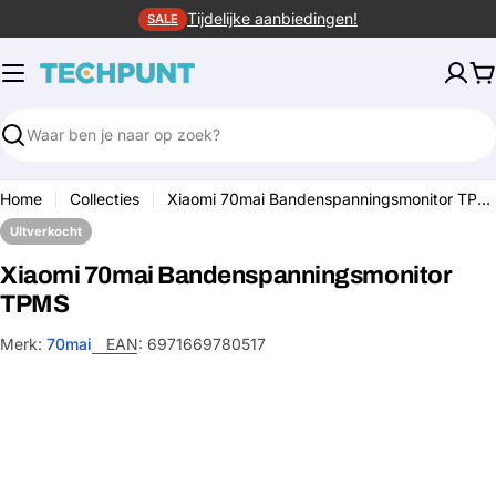
Ga
Tijdelijke aanbiedingen!
SALE
naar
de
W
inhoud
Zoeken
Home
Collecties
Xiaomi 70mai Bandenspanningsmonitor TPMS
UItverkocht
Xiaomi 70mai Bandenspanningsmonitor
TPMS
Merk:
70mai
EAN:
6971669780517