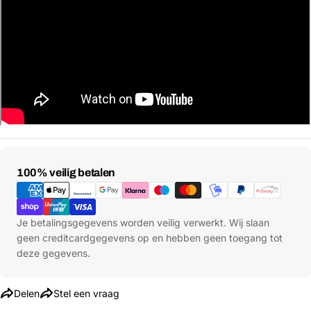
Betaalmethoden
100% veilig betalen
Je betalingsgegevens worden veilig verwerkt. Wij slaan
geen creditcardgegevens op en hebben geen toegang tot
deze gegevens.
Delen
Stel een vraag
Stel een vraag