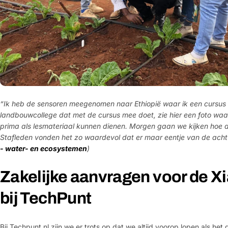
“Ik heb de sensoren meegenomen naar Ethiopië waar ik een cursus 
landbouwcollege dat met de cursus mee doet, zie hier een foto waar
prima als lesmateriaal kunnen dienen. Morgen gaan we kijken hoe 
Stafleden vonden het zo waardevol dat er maar eentje van de acht bu
- water- en ecosystemen
)
Zakelijke aanvragen voor de X
bij TechPunt
Bij Techpunt.nl zijn we er trots op dat we altijd voorop lopen als h