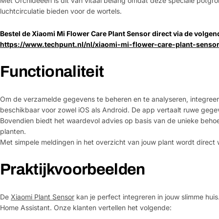
Met Orchideeën is dit van vitaal belang omdat deze speciale potgro
luchtcirculatie bieden voor de wortels.
Bestel de Xiaomi Mi Flower Care Plant Sensor direct via de volgend
https://www.techpunt.nl/nl/xiaomi-mi-flower-care-plant-sensor
Functionaliteit
Om de verzamelde gegevens te beheren en te analyseren, integree
beschikbaar voor zowel iOS als Android. De app vertaalt ruwe gegeve
Bovendien biedt het waardevol advies op basis van de unieke behoef
planten.
Met simpele meldingen in het overzicht van jouw plant wordt direct
Praktijkvoorbeelden
De
Xiaomi Plant Sensor
kan je perfect integreren in jouw slimme hu
Home Assistant. Onze klanten vertellen het volgende: