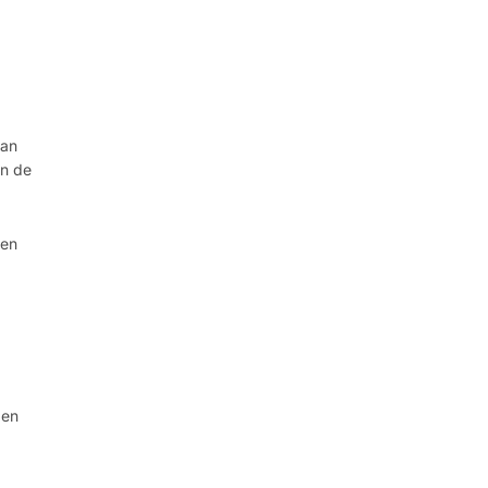
van
en de
een
 en