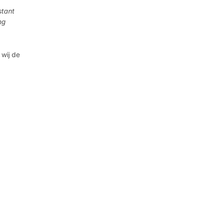
stant
ng
 wij de