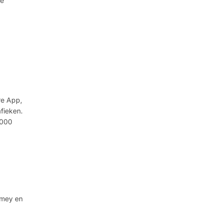
de
re App,
fieken.
.000
omey en