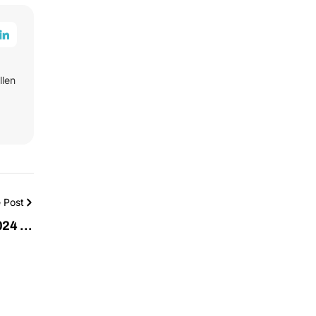
llen
 Post
24 bij
hPunt!