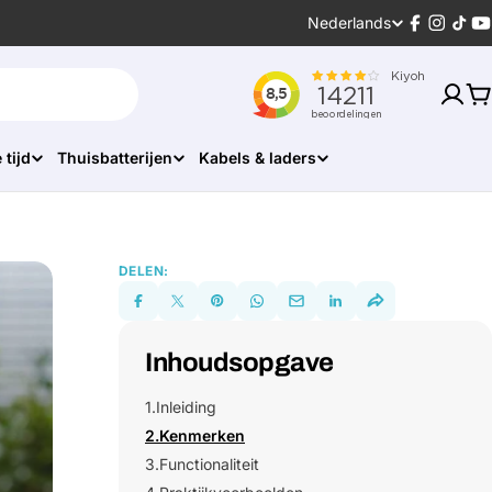
Taal
Nederlands
Facebook
Instagr
Tikt
Y
W
 tijd
Thuisbatterijen
Kabels & laders
DELEN:
Inhoudsopgave
1.
Inleiding
2.
Kenmerken
3.
Functionaliteit