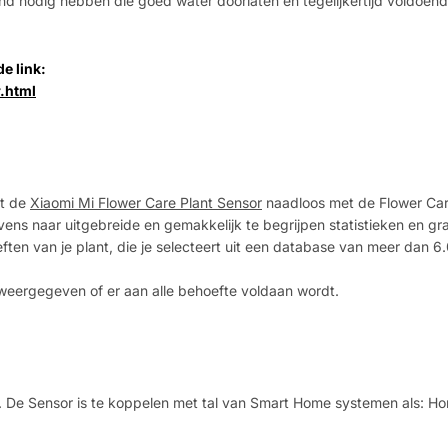
nd nodig hebben die goed water doorlaten en tegelijkertijd voldoen
e link:
.html
rt de
Xiaomi Mi Flower Care Plant Sensor
naadloos met de Flower Ca
ns naar uitgebreide en gemakkelijk te begrijpen statistieken en gra
ten van je plant, die je selecteert uit een database van meer dan 6
 weergegeven of er aan alle behoefte voldaan wordt.
is. De Sensor is te koppelen met tal van Smart Home systemen als: H