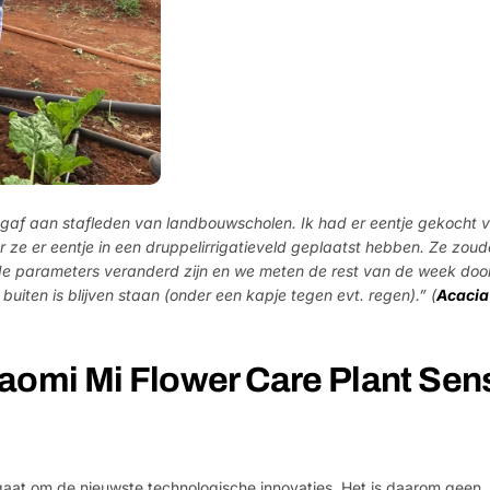
gaf aan stafleden van landbouwscholen. Ik had er eentje gekocht v
 ze er eentje in een druppelirrigatieveld geplaatst hebben. Ze zou
de parameters veranderd zijn en we meten de rest van de week door
iten is blijven staan (onder een kapje tegen evt. regen).” (
Acacia
iaomi Mi Flower Care Plant Sen
et gaat om de nieuwste technologische innovaties. Het is daarom geen