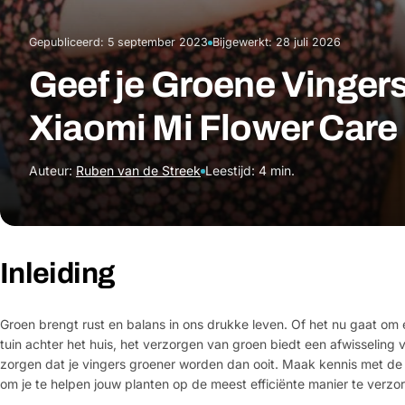
Gepubliceerd:
5 september 2023
Bijgewerkt:
28 juli 2026
·
Geef je Groene Vinger
Xiaomi Mi Flower Care 
Auteur:
Ruben van de Streek
Leestijd: 4 min.
Inleiding
Groen brengt rust en balans in ons drukke leven. Of het nu gaat om
tuin achter het huis, het verzorgen van groen biedt een afwisseling
zorgen dat je vingers groener worden dan ooit. Maak kennis met d
om je te helpen jouw planten op de meest efficiënte manier te verzo