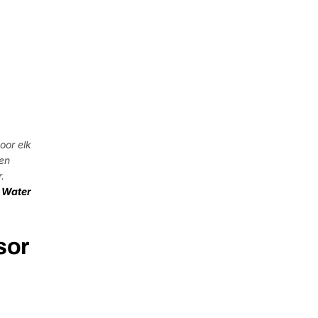
oor elk
den
.
 Water
sor