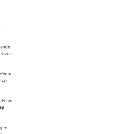
4
llende
lijven
rfecte
u op
nds om
ijt
jgen.