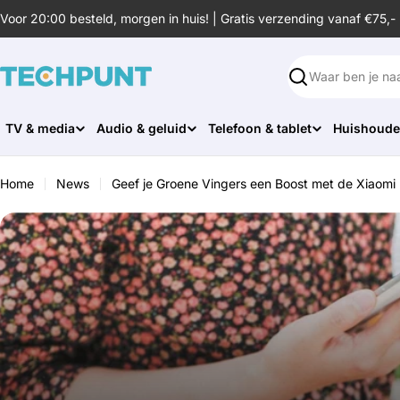
Ga
Voor 20:00 besteld, morgen in huis! | Gratis verzending vanaf €75,-
naar
de
inhoud
Zoeken
TV & media
Audio & geluid
Telefoon & tablet
Huishoude
Home
News
Geef je Groene Vingers een Boost met de Xiaomi 