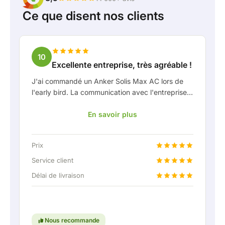
Ce que disent nos clients
10
Excellente entreprise, très agréable !
J'ai commandé un Anker Solis Max AC lors de
l'early bird. La communication avec l'entreprise,
en particulier avec Rico, s'est très bien passée
En savoir plus
en tant que client. Rico m'a tenu bien informé de
la livraison et a fait preuve d'une belle réflexion
partagée. Après avoir convenu de la livraison, on
Prix
m'a même proposé gratuitement une connexion
fixe pour pouvoir raccorder la batterie
Service client
domestique via une liaison permanente. Vraiment
Délai de livraison
super, évidemment. En bref : une entreprise très
agréable où le service et l'écoute du client
restent une priorité. Continuez comme ça !
Nous recommande