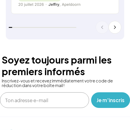
20 juillet 2026
·
Jeffry
, Apeldoorn
Soyez toujours parmi les
premiers informés
Inscrivez-vous et recevez immédiatement votre code de
réduction dans votre boîte mail !
Email
‎ ‎ ‎ Je m'inscris ‎ ‎ ‎