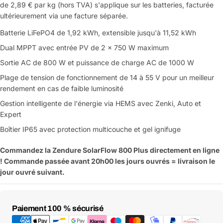
de 2,89 € par kg (hors TVA) s'applique sur les batteries, facturée
ultérieurement via une facture séparée.
Batterie LiFePO4 de 1,92 kWh, extensible jusqu'à 11,52 kWh
Dual MPPT avec entrée PV de 2 × 750 W maximum
Sortie AC de 800 W et puissance de charge AC de 1000 W
Plage de tension de fonctionnement de 14 à 55 V pour un meilleur
rendement en cas de faible luminosité
Gestion intelligente de l'énergie via HEMS avec Zenki, Auto et
Expert
Boîtier IP65 avec protection multicouche et gel ignifuge
Commandez la Zendure SolarFlow 800 Plus directement en ligne
! Commande passée avant 20h00 les jours ouvrés = livraison le
Poser une question
jour ouvré suivant.
Votre
nom
Moyens
Votre
Paiement 100 % sécurisé
Partager ce produit
email
de