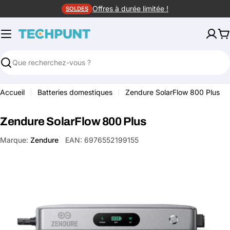
Aller
Offres à durée limitée !
SOLDES
au
contenu
P
Rechercher
Accueil
Batteries domestiques
Zendure SolarFlow 800 Plus
Zendure SolarFlow 800 Plus
Marque:
Zendure
EAN:
6976552199155