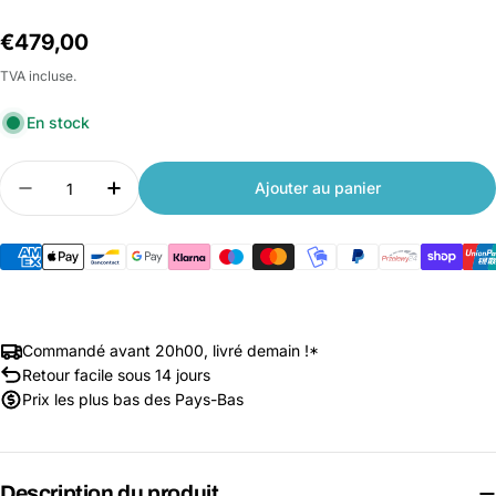
Prix
€479,00
habituel
TVA incluse.
En stock
Quantité
Ajouter au panier
Diminuer la quantité pour Zendure SolarFlow 800
Augmenter la quantité pour Zendure So
Commandé avant 20h00, livré demain !*
Retour facile sous 14 jours
Prix les plus bas des Pays-Bas
Description du produit