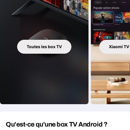
Toutes les box TV
Xiaomi TV 
Qu'est-ce qu'une box TV Android ?