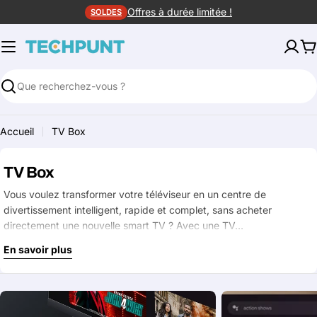
Aller
Offres à durée limitée !
SOLDES
au
contenu
P
Rechercher
Accueil
TV Box
TV Box
Vous voulez transformer votre téléviseur en un centre de
divertissement intelligent, rapide et complet, sans acheter
directement une nouvelle smart TV ? Avec une TV…
En savoir plus