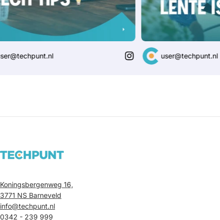
@techpunt.nl
user@techpunt.nl
Koningsbergenweg 16,
3771 NS Barneveld
info@techpunt.nl
0342 - 239 999