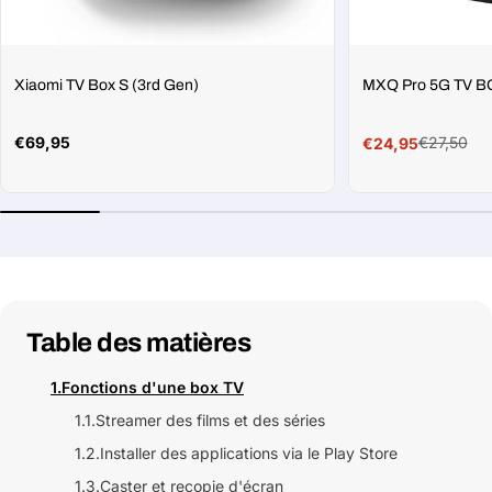
Xiaomi TV Box S (3rd Gen)
MXQ Pro 5G TV B
Prix
€69,95
€27,50
€24,95
Prix
Prix
habituel
soldé
habituel
Table des matières
1.
Fonctions d'une box TV
1.1.
Streamer des films et des séries
1.2.
Installer des applications via le Play Store
1.3.
Caster et recopie d'écran