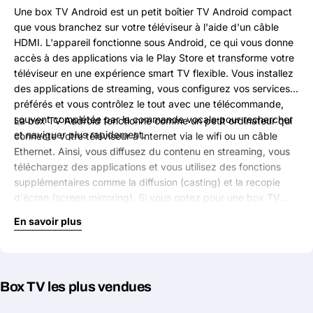
Une box TV Android est un petit boîtier TV Android compact
que vous branchez sur votre téléviseur à l'aide d'un câble
HDMI. L'appareil fonctionne sous Android, ce qui vous donne
accès à des applications via le Play Store et transforme votre
téléviseur en une expérience smart TV flexible. Vous installez
des applications de streaming, vous configurez vos services
préférés et vous contrôlez le tout avec une télécommande,
souvent complétée par la commande vocale pour rechercher
La box TV Android fonctionne comme un petit ordinateur qui
et naviguer plus rapidement.
connecte votre téléviseur à Internet via le wifi ou un câble
Ethernet. Ainsi, vous diffusez du contenu en streaming, vous
téléchargez des applications et vous utilisez des fonctions
supplémentaires comme la diffusion (casting) et la recopie
d'écran (screen mirroring). Si vous optez pour une box TV
Android 4K, vous regardez en résolution ultra HD avec plus
En savoir plus
de détails et une image plus nette. De nombreux modèles
vous font en plus profiter de la prise en charge HDR, pour des
couleurs éclatantes et des contrastes mieux visibles.
Box TV les plus vendues