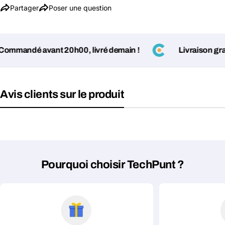
Partager
Poser une question
mmandé avant 20h00, livré demain !
Livraison gratu
Avis clients sur le produit
Poser une question
Votre
nom
Pourquoi choisir TechPunt ?
Votre
Partager ce produit
email
Votre
Copier
Partager
téléphone