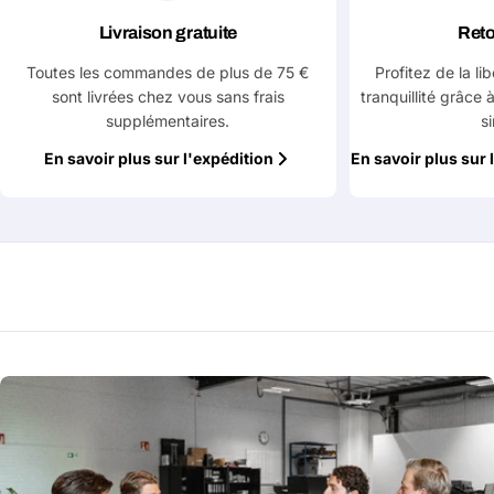
Votre
message
Livraison gratuite
Reto
Toutes les commandes de plus de 75 €
Profitez de la li
sont livrées chez vous sans frais
tranquillité grâce 
supplémentaires.
s
Les champs marqués d'un * sont obligatoires
En savoir plus sur l'expédition
En savoir plus sur 
Envoyer la question