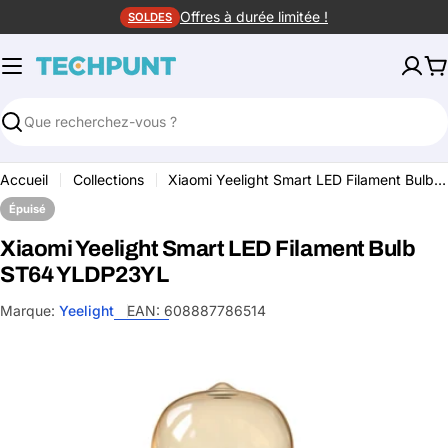
Aller
Offres à durée limitée !
SOLDES
au
contenu
P
Rechercher
Accueil
Collections
Xiaomi Yeelight Smart LED Filament Bulb ST64 YLDP23YL
Épuisé
Xiaomi Yeelight Smart LED Filament Bulb
ST64 YLDP23YL
Marque:
Yeelight
EAN:
608887786514