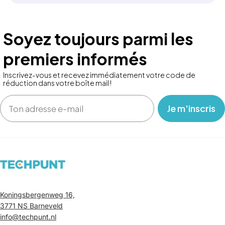
Soyez toujours parmi les
premiers informés
Inscrivez-vous et recevez immédiatement votre code de
réduction dans votre boîte mail !
Email
‎ ‎ ‎ Je m'inscris ‎ ‎ ‎
Koningsbergenweg 16,
3771 NS Barneveld
info@techpunt.nl