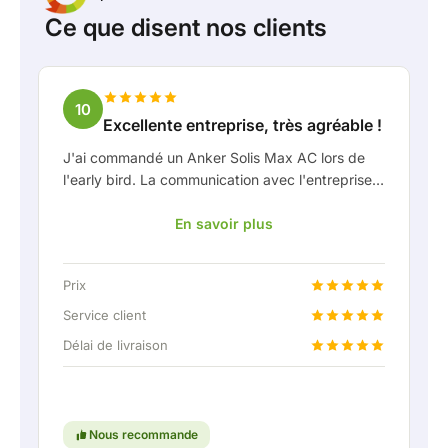
Ce que disent nos clients
10
Excellente entreprise, très agréable !
J'ai commandé un Anker Solis Max AC lors de
l'early bird. La communication avec l'entreprise,
en particulier avec Rico, s'est très bien passée
En savoir plus
en tant que client. Rico m'a tenu bien informé de
la livraison et a fait preuve d'une belle réflexion
partagée. Après avoir convenu de la livraison, on
Prix
m'a même proposé gratuitement une connexion
fixe pour pouvoir raccorder la batterie
Service client
domestique via une liaison permanente. Vraiment
Délai de livraison
super, évidemment. En bref : une entreprise très
agréable où le service et l'écoute du client
restent une priorité. Continuez comme ça !
Nous recommande