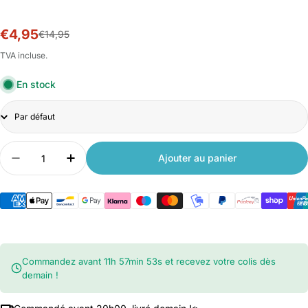
€4,95
Prix
Prix
€14,95
soldé
habituel
TVA incluse.
En stock
Title
Quantité
Ajouter au panier
Diminuer la quantité pour Ampoule LED dimmable
Augmenter la quantité pour Ampoule LE
Commandez avant
11
h
57
min
53
s
et recevez votre colis dès
demain !