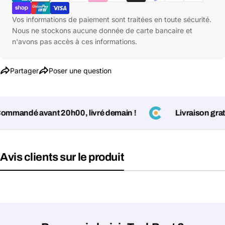
paiement
Vos informations de paiement sont traitées en toute sécurité.
Nous ne stockons aucune donnée de carte bancaire et
n'avons pas accès à ces informations.
Partager
Poser une question
mandé avant 20h00, livré demain !
Livraison gratuit
Avis clients sur le produit
Poser une question
Votre
nom
Votre
Partager ce produit
email