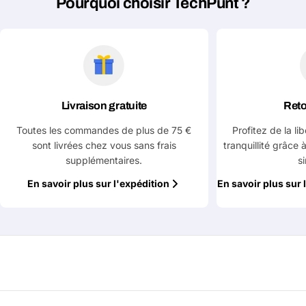
Pourquoi choisir TechPunt ?
Votre
Copier
Partager
téléphone
Votre
message
Livraison gratuite
Reto
Les champs marqués d'un * sont obligatoires
Toutes les commandes de plus de 75 €
Profitez de la li
sont livrées chez vous sans frais
tranquillité grâce 
Envoyer la question
supplémentaires.
s
En savoir plus sur l'expédition
En savoir plus sur 