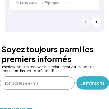
20 juillet 2026
·
Jeffry
, Apeldoorn
Soyez toujours parmi les
premiers informés
Inscrivez-vous et recevez immédiatement votre code de
réduction dans votre boîte mail !
Email
‎ ‎ ‎ Je m'inscris ‎ ‎ ‎