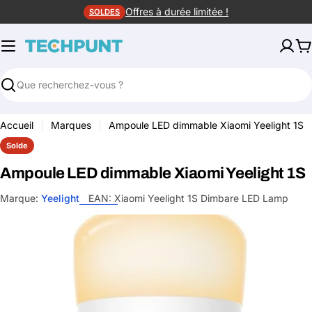
Aller
Offres à durée limitée !
SOLDES
au
contenu
P
Rechercher
Accueil
Marques
Ampoule LED dimmable Xiaomi Yeelight 1S
Solde
Ampoule LED dimmable Xiaomi Yeelight 1S
Marque:
Yeelight
EAN:
Xiaomi Yeelight 1S Dimbare LED Lamp