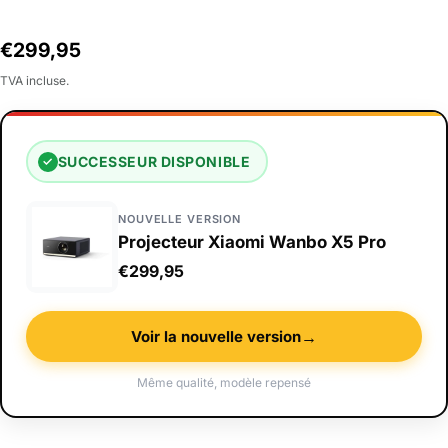
Prix
€299,95
habituel
TVA incluse.
SUCCESSEUR DISPONIBLE
✓
NOUVELLE VERSION
Projecteur Xiaomi Wanbo X5 Pro
€299,95
→
Voir la nouvelle version
Même qualité, modèle repensé