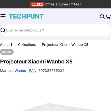
Aller
Offres à durée limitée !
SOLDES
au
contenu
P
Rechercher
Accueil
Collections
Projecteur Xiaomi Wanbo X5
Épuisé
Projecteur Xiaomi Wanbo X5
Marque:
Wanbo
EAN:
6970885350344