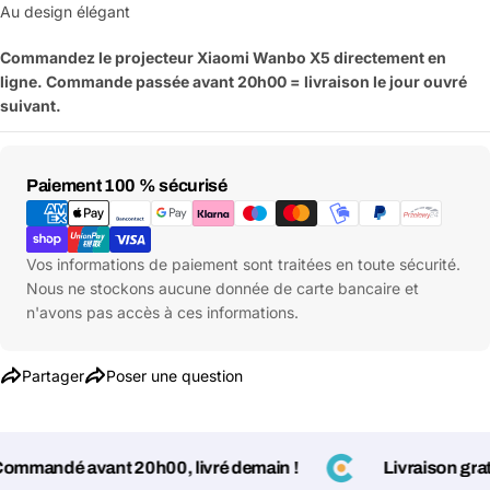
Au design élégant
Commandez le projecteur Xiaomi Wanbo X5 directement en
Les champs marqués d'un * sont obligatoires
ligne. Commande passée avant 20h00 = livraison le jour ouvré
suivant.
Envoyer la question
Moyens
Paiement 100 % sécurisé
de
paiement
Vos informations de paiement sont traitées en toute sécurité.
Nous ne stockons aucune donnée de carte bancaire et
n'avons pas accès à ces informations.
Partager
Poser une question
andé avant 20h00, livré demain !
Livraison gratuit