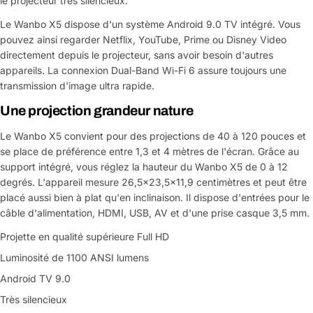
le projecteur très silencieux.
Le Wanbo X5 dispose d'un système Android 9.0 TV intégré. Vous
pouvez ainsi regarder Netflix, YouTube, Prime ou Disney Video
directement depuis le projecteur, sans avoir besoin d'autres
appareils. La connexion Dual-Band Wi-Fi 6 assure toujours une
transmission d'image ultra rapide.
Une projection grandeur nature
Le Wanbo X5 convient pour des projections de 40 à 120 pouces et
Poser une question
se place de préférence entre 1,3 et 4 mètres de l'écran. Grâce au
support intégré, vous réglez la hauteur du Wanbo X5 de 0 à 12
Votre
nom
degrés. L'appareil mesure 26,5x23,5x11,9 centimètres et peut être
placé aussi bien à plat qu'en inclinaison. Il dispose d'entrées pour le
Votre
câble d'alimentation, HDMI, USB, AV et d'une prise casque 3,5 mm.
Partager ce produit
email
Projette en qualité supérieure Full HD
Votre
Copier
Partager
Luminosité de 1100 ANSI lumens
téléphone
Android TV 9.0
Votre
message
Très silencieux