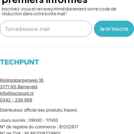
Inscrivez-vous et recevez immédiatement votre code de
réduction dans votre boîte mail !
Email
‎ ‎ ‎ Je m'inscris ‎ ‎ ‎
Koningsbergenweg 16,
3771 NS Barneveld
info@techpunt.nl
0342 - 239 999
Distributeur officiel des produits Xiaomi.
Jours ouvrés : 09h00 - 17h00
N° de registre du commerce : 81252617
N° de TVA : NL862018729B01