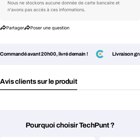
Nous ne stockons aucune donnée de carte bancaire et
n'avons pas accès à ces informations.
Poser une question
Partager
Poser une question
Votre
nom
Votre
mmandé avant 20h00, livré demain !
Livraison gratu
Partager ce produit
email
Votre
Copier
Partager
téléphone
Avis clients sur le produit
Votre
message
Les champs marqués d'un * sont obligatoires
Pourquoi choisir TechPunt ?
Envoyer la question