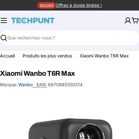
Aller
Offres à durée limitée !
SOLDES
au
contenu
P
Rechercher
Accueil
Produits les plus vendus
Xiaomi Wanbo T6R Max
Xiaomi Wanbo T6R Max
Marque:
Wanbo
EAN:
6970885350214