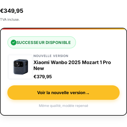
Prix
€349,95
habituel
TVA incluse.
SUCCESSEUR DISPONIBLE
✓
NOUVELLE VERSION
Xiaomi Wanbo 2025 Mozart 1 Pro
New
€379,95
→
Voir la nouvelle version
Même qualité, modèle repensé