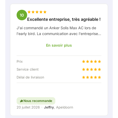
10
Excellente entreprise, très agréable !
J'ai commandé un Anker Solis Max AC lors de
l'early bird. La communication avec l'entreprise,
en particulier avec Rico, s'est très bien passée
En savoir plus
en tant que client. Rico m'a tenu bien informé de
la livraison et a fait preuve d'une belle réflexion
partagée. Après avoir convenu de la livraison, on
Prix
m'a même proposé gratuitement une connexion
fixe pour pouvoir raccorder la batterie
Service client
domestique via une liaison permanente. Vraiment
Délai de livraison
super, évidemment. En bref : une entreprise très
agréable où le service et l'écoute du client
restent une priorité. Continuez comme ça !
Nous recommande
20 juillet 2026
·
Jeffry
, Apeldoorn