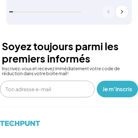
Soyez toujours parmi les
premiers informés
Inscrivez-vous et recevez immédiatement votre code de
réduction dans votre boîte mail !
Email
‎ ‎ ‎ Je m'inscris ‎ ‎ ‎