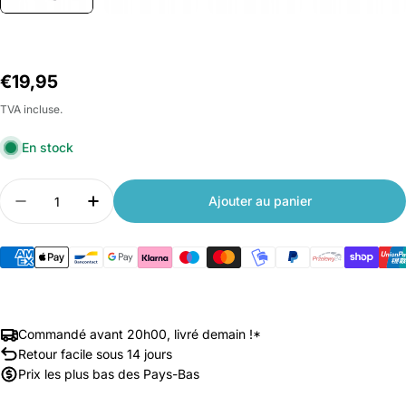
Prix
€19,95
habituel
TVA incluse.
En stock
Quantité
Ajouter au panier
Diminuer la quantité pour Xiaomi Roborock Bac à 
Augmenter la quantité pour Xiaomi Robor
Commandé avant 20h00, livré demain !*
Retour facile sous 14 jours
Prix les plus bas des Pays-Bas