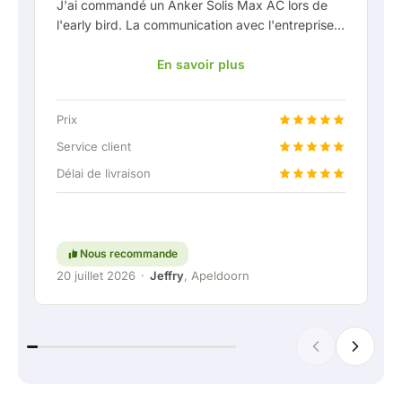
J'ai commandé un Anker Solis Max AC lors de
l'early bird. La communication avec l'entreprise,
en particulier avec Rico, s'est très bien passée
En savoir plus
en tant que client. Rico m'a tenu bien informé de
la livraison et a fait preuve d'une belle réflexion
partagée. Après avoir convenu de la livraison, on
Prix
m'a même proposé gratuitement une connexion
fixe pour pouvoir raccorder la batterie
Service client
domestique via une liaison permanente. Vraiment
Délai de livraison
super, évidemment. En bref : une entreprise très
agréable où le service et l'écoute du client
restent une priorité. Continuez comme ça !
Nous recommande
20 juillet 2026
·
Jeffry
, Apeldoorn