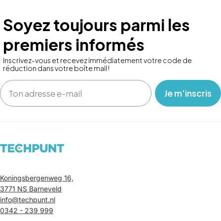
Soyez toujours parmi les
premiers informés
Inscrivez-vous et recevez immédiatement votre code de
réduction dans votre boîte mail !
Email
‎ ‎ ‎ Je m'inscris ‎ ‎ ‎
Koningsbergenweg 16,
3771 NS Barneveld
info@techpunt.nl
0342 - 239 999