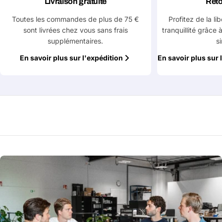
Livraison gratuite
Reto
message
Toutes les commandes de plus de 75 €
Profitez de la li
sont livrées chez vous sans frais
tranquillité grâce 
supplémentaires.
s
Les champs marqués d'un * sont obligatoires
En savoir plus sur l'expédition
En savoir plus sur 
Envoyer la question