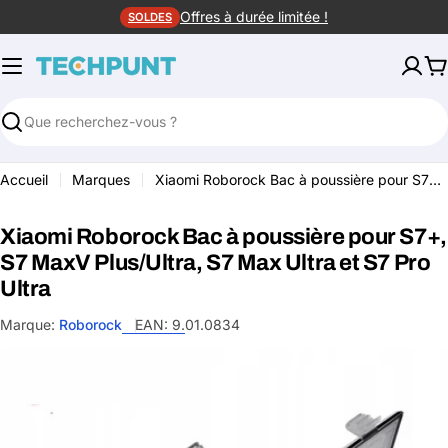
Aller
Offres à durée limitée !
SOLDES
au
contenu
P
Rechercher
Accueil
Marques
Xiaomi Roborock Bac à poussière pour S7+, S7 MaxV Plus/Ultra, S7 Max Ultra et S7 Pro Ultra
Xiaomi Roborock Bac à poussière pour S7+,
S7 MaxV Plus/Ultra, S7 Max Ultra et S7 Pro
Ultra
Marque:
Roborock
EAN:
9.01.0834