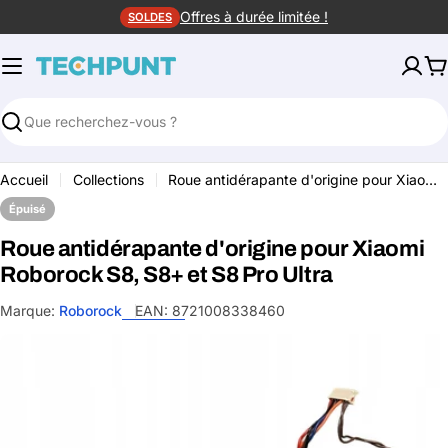
Aller
Offres à durée limitée !
SOLDES
au
contenu
P
Rechercher
Accueil
Collections
Roue antidérapante d'origine pour Xiaomi Roborock S8, S8+ et S8 Pro Ultra
Épuisé
Roue antidérapante d'origine pour Xiaomi
Roborock S8, S8+ et S8 Pro Ultra
Marque:
Roborock
EAN:
8721008338460