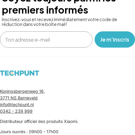
premiers informés
Inscrivez-vous et recevez immédiatement votre code de
réduction dans votre boîte mail !
Email
‎ ‎ ‎ Je m'inscris ‎ ‎ ‎
Koningsbergenweg 16,
3771 NS Barneveld
info@techpunt.nl
0342 - 239 999
Distributeur officiel des produits Xiaomi.
Jours ouvrés : 09h00 - 17h00