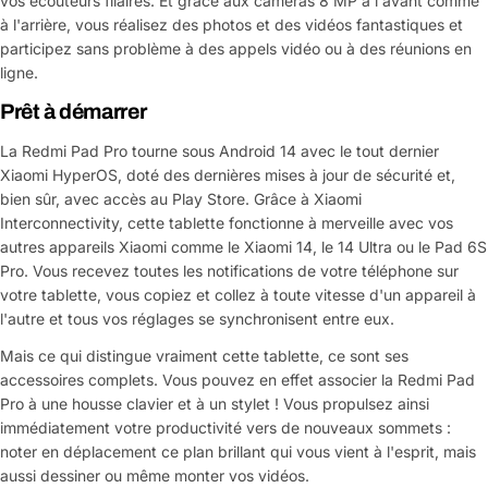
vos écouteurs filaires. Et grâce aux caméras 8 MP à l'avant comme
à l'arrière, vous réalisez des photos et des vidéos fantastiques et
participez sans problème à des appels vidéo ou à des réunions en
ligne.
Prêt à démarrer
La Redmi Pad Pro tourne sous Android 14 avec le tout dernier
Xiaomi HyperOS, doté des dernières mises à jour de sécurité et,
bien sûr, avec accès au Play Store. Grâce à Xiaomi
Interconnectivity, cette tablette fonctionne à merveille avec vos
autres appareils Xiaomi comme le Xiaomi 14, le 14 Ultra ou le Pad 6S
Poser une question
Pro. Vous recevez toutes les notifications de votre téléphone sur
votre tablette, vous copiez et collez à toute vitesse d'un appareil à
Votre
l'autre et tous vos réglages se synchronisent entre eux.
nom
Mais ce qui distingue vraiment cette tablette, ce sont ses
Votre
accessoires complets. Vous pouvez en effet associer la Redmi Pad
Partager ce produit
email
Pro à une housse clavier et à un stylet ! Vous propulsez ainsi
Votre
immédiatement votre productivité vers de nouveaux sommets :
Copier
Partager
téléphone
noter en déplacement ce plan brillant qui vous vient à l'esprit, mais
aussi dessiner ou même monter vos vidéos.
Votre