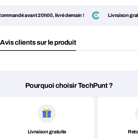
andé avant 20h00, livré demain !
Livraison gratuit
Avis clients sur le produit
Pourquoi choisir TechPunt ?
Livraison gratuite
Reto