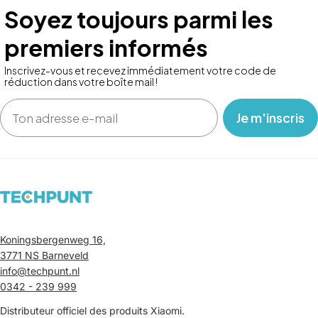
Soyez toujours parmi les
premiers informés
Inscrivez-vous et recevez immédiatement votre code de
réduction dans votre boîte mail !
Email
‎ ‎ ‎ Je m'inscris ‎ ‎ ‎
Koningsbergenweg 16,
3771 NS Barneveld
info@techpunt.nl
0342 - 239 999
Distributeur officiel des produits Xiaomi.