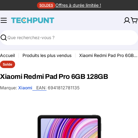
Aller
Offres à durée limitée !
SOLDES
au
contenu
P
Rechercher
Accueil
Produits les plus vendus
Xiaomi Redmi Pad Pro 6GB 128GB
Solde
Xiaomi Redmi Pad Pro 6GB 128GB
Marque:
Xiaomi
EAN:
6941812781135