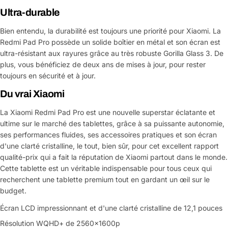
message
Ultra-durable
Bien entendu, la durabilité est toujours une priorité pour Xiaomi. La
Redmi Pad Pro possède un solide boîtier en métal et son écran est
Les champs marqués d'un * sont obligatoires
ultra-résistant aux rayures grâce au très robuste Gorilla Glass 3. De
plus, vous bénéficiez de deux ans de mises à jour, pour rester
Envoyer la question
toujours en sécurité et à jour.
Du vrai Xiaomi
La Xiaomi Redmi Pad Pro est une nouvelle superstar éclatante et
ultime sur le marché des tablettes, grâce à sa puissante autonomie,
ses performances fluides, ses accessoires pratiques et son écran
d'une clarté cristalline, le tout, bien sûr, pour cet excellent rapport
qualité-prix qui a fait la réputation de Xiaomi partout dans le monde.
Cette tablette est un véritable indispensable pour tous ceux qui
recherchent une tablette premium tout en gardant un œil sur le
budget.
Écran LCD impressionnant et d'une clarté cristalline de 12,1 pouces
Résolution WQHD+ de 2560x1600p