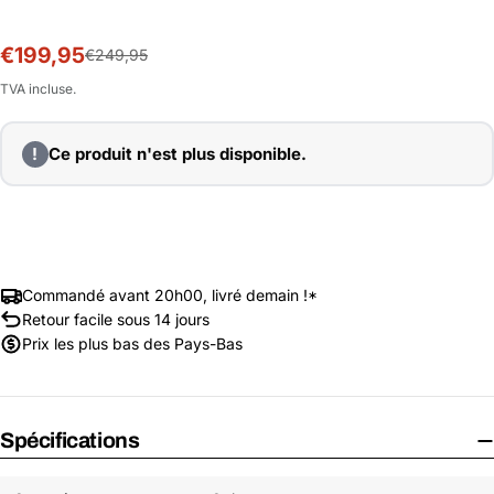
€199,95
Prix
Prix
€249,95
soldé
habituel
TVA incluse.
!
Ce produit n'est plus disponible.
Commandé avant 20h00, livré demain !*
Retour facile sous 14 jours
Prix les plus bas des Pays-Bas
Spécifications