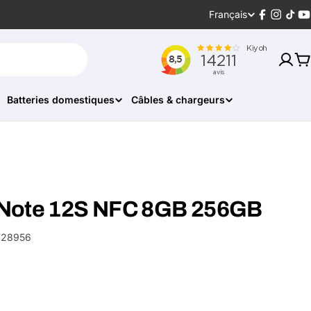
Langue
Français
Facebook
Instagr
Tikt
Y
P
Batteries domestiques
Câbles & chargeurs
 Note 12S NFC 8GB 256GB
728956