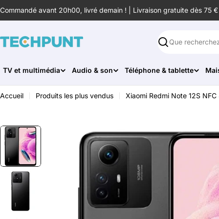
Aller
Commandé avant 20h00, livré demain ! | Livraison gratuite dès 75 €
au
contenu
Rechercher
TV et multimédia
Audio & son
Téléphone & tablette
Mai
Accueil
Produits les plus vendus
Xiaomi Redmi Note 12S NFC