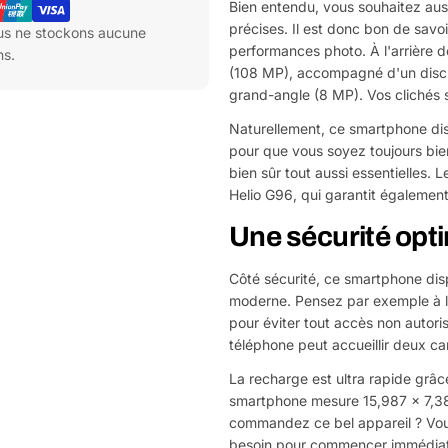
Bien entendu, vous souhaitez aus
précises. Il est donc bon de savo
ous ne stockons aucune
performances photo. À l'arrière d
ns.
(108 MP), accompagné d'un discre
grand-angle (8 MP). Vos clichés s
Naturellement, ce smartphone dis
pour que vous soyez toujours bien
bien sûr tout aussi essentielles
Helio G96, qui garantit égalemen
Une sécurité opti
Côté sécurité, ce smartphone dis
moderne. Pensez par exemple à la
pour éviter tout accès non autori
téléphone peut accueillir deux ca
La recharge est ultra rapide gr
smartphone mesure 15,987 x 7,38
commandez ce bel appareil ? Vous
besoin pour commencer immédiatem