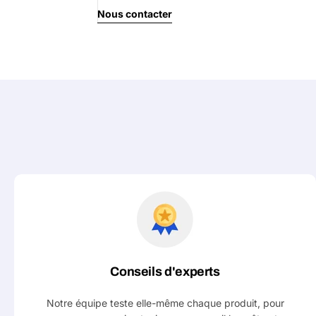
Nous contacter
Votre
message
Les champs marqués d'un * sont o
Envoyer 
Conseils d'experts
Notre équipe teste elle-même chaque produit, pour