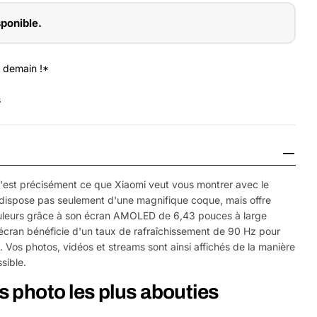
sponible.
 demain !*
s
t
 c'est précisément ce que Xiaomi veut vous montrer avec le
dispose pas seulement d'une magnifique coque, mais offre
couleurs grâce à son écran AMOLED de 6,43 pouces à large
cran bénéficie d'un taux de rafraîchissement de 90 Hz pour
e. Vos photos, vidéos et streams sont ainsi affichés de la manière
ssible.
Ouvrir le média 
 photo les plus abouties