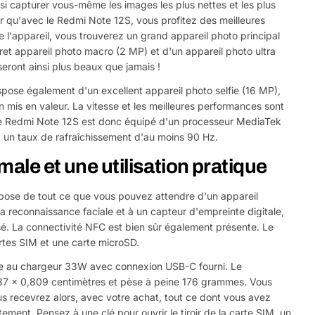
si capturer vous-même les images les plus nettes et les plus
ir qu'avec le Redmi Note 12S, vous profitez des meilleures
e l'appareil, vous trouverez un grand appareil photo principal
t appareil photo macro (2 MP) et d'un appareil photo ultra
eront ainsi plus beaux que jamais !
pose également d'un excellent appareil photo selfie (16 MP),
 mis en valeur. La vitesse et les meilleures performances sont
. Le Redmi Note 12S est donc équipé d'un processeur MediaTek
t un taux de rafraîchissement d'au moins 90 Hz.
male et une utilisation pratique
pose de tout ce que vous pouvez attendre d'un appareil
 reconnaissance faciale et à un capteur d'empreinte digitale,
sé. La connectivité NFC est bien sûr également présente. Le
rtes SIM et une carte microSD.
âce au chargeur 33W avec connexion USB-C fourni. Le
7 x 0,809 centimètres et pèse à peine 176 grammes. Vous
 recevrez alors, avec votre achat, tout ce dont vous avez
ent. Pensez à une clé pour ouvrir le tiroir de la carte SIM, un