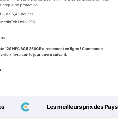
e coque de protection.
HD+ de 6,43 pouces
r MediaTek Helio G96
res
te 12S NFC 8GB 256GB directement en ligne ! Commande
rés = livraison le jour ouvré suivant.
n
Les meilleurs prix des Pays-Bas !