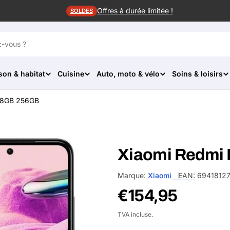
Offres à durée limitée !
SOLDES
son & habitat
Cuisine
Auto, moto & vélo
Soins & loisirs
 8GB 256GB
Xiaomi Redmi
Marque:
Xiaomi
EAN:
6941812
Prix
€154,95
habituel
TVA incluse.