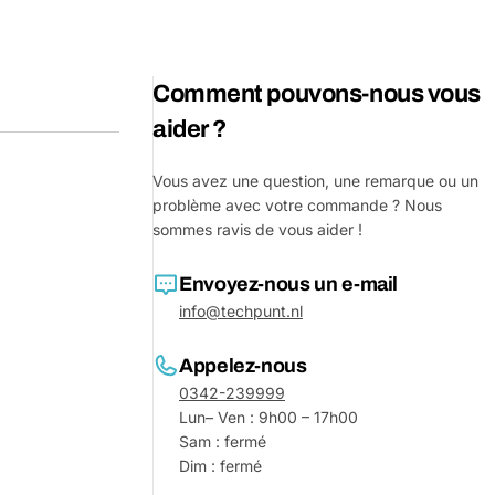
Comment pouvons-nous vous
aider ?
Vous avez une question, une remarque ou un
problème avec votre commande ? Nous
sommes ravis de vous aider !
Envoyez-nous un e-mail
Poser un
info@techpunt.nl
Votre
nom
Appelez-nous
0342-239999
Votre
Lun– Ven : 9h00 – 17h00
Partager ce produit
email
Sam : fermé
Votre
Dim : fermé
Partager
téléphone