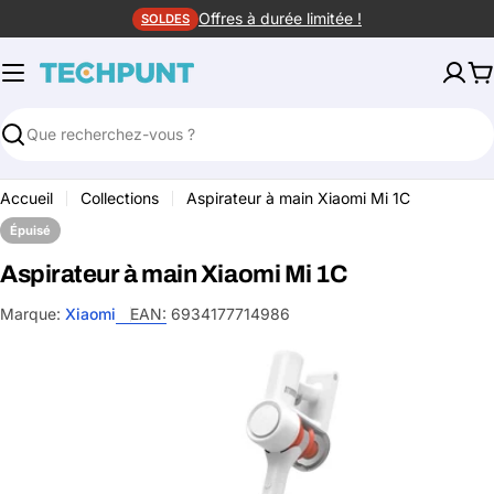
Aller
Offres à durée limitée !
SOLDES
au
contenu
P
Rechercher
Accueil
Collections
Aspirateur à main Xiaomi Mi 1C
Épuisé
Aspirateur à main Xiaomi Mi 1C
Marque:
Xiaomi
EAN:
6934177714986