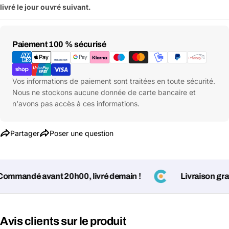
livré le jour ouvré suivant.
Moyens
Paiement 100 % sécurisé
de
paiement
Vos informations de paiement sont traitées en toute sécurité.
Nous ne stockons aucune donnée de carte bancaire et
n'avons pas accès à ces informations.
Partager
Poser une question
mandé avant 20h00, livré demain !
Livraison gratui
Poser une question
Votre
Avis clients sur le produit
nom