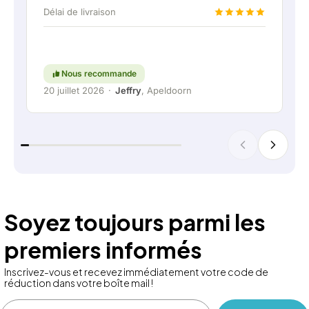
domestique via une liaison permanente. Vraiment
Délai de livraison
super, évidemment. En bref : une entreprise très
agréable où le service et l'écoute du client
restent une priorité. Continuez comme ça !
Nous recommande
20 juillet 2026
·
Jeffry
, Apeldoorn
Soyez toujours parmi les
premiers informés
Inscrivez-vous et recevez immédiatement votre code de
réduction dans votre boîte mail !
Email