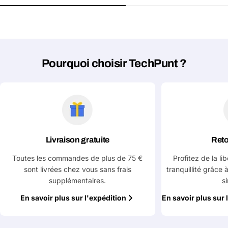
Votre
Partager ce produit
email
Votre
Copier
Partager
téléphone
Pourquoi choisir TechPunt ?
Votre
message
Les champs marqués d'un * sont obligatoires
Livraison gratuite
Reto
Envoyer la question
Toutes les commandes de plus de 75 €
Profitez de la li
sont livrées chez vous sans frais
tranquillité grâce 
supplémentaires.
s
En savoir plus sur l'expédition
En savoir plus sur 