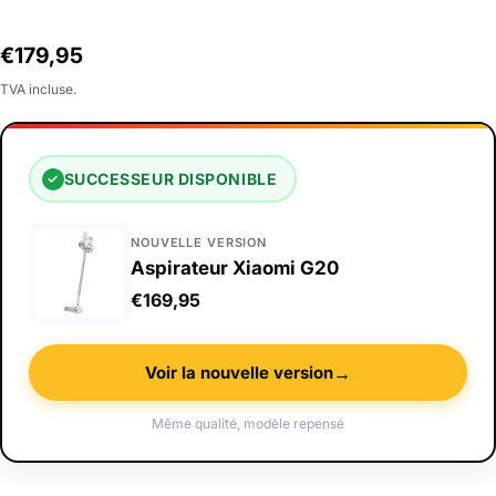
Prix
€179,95
habituel
TVA incluse.
SUCCESSEUR DISPONIBLE
✓
NOUVELLE VERSION
Aspirateur Xiaomi G20
€169,95
→
Voir la nouvelle version
Même qualité, modèle repensé