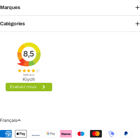
Marques
Catégories
Langue
Français
Moyens
de