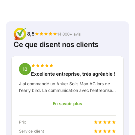
8,5
14 000+ avis
Ce que disent nos clients
10
Excellente entreprise, très agréable !
J'ai commandé un Anker Solis Max AC lors de
l'early bird. La communication avec l'entreprise,
en particulier avec Rico, s'est très bien passée
En savoir plus
en tant que client. Rico m'a tenu bien informé de
la livraison et a fait preuve d'une belle réflexion
partagée. Après avoir convenu de la livraison, on
Prix
m'a même proposé gratuitement une connexion
fixe pour pouvoir raccorder la batterie
Service client