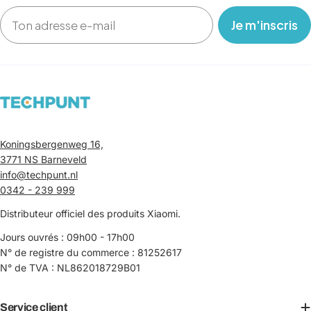
Email
‎ ‎ ‎ Je m'inscris ‎ ‎ ‎
Koningsbergenweg 16,
3771 NS Barneveld
info@techpunt.nl
0342 - 239 999
Distributeur officiel des produits Xiaomi.
Jours ouvrés : 09h00 - 17h00
N° de registre du commerce : 81252617
N° de TVA : NL862018729B01
Service client