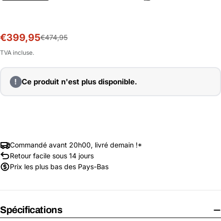
€399,95
Prix
Prix
€474,95
soldé
habituel
TVA incluse.
!
Ce produit n'est plus disponible.
Commandé avant 20h00, livré demain !*
Retour facile sous 14 jours
Prix les plus bas des Pays-Bas
Spécifications