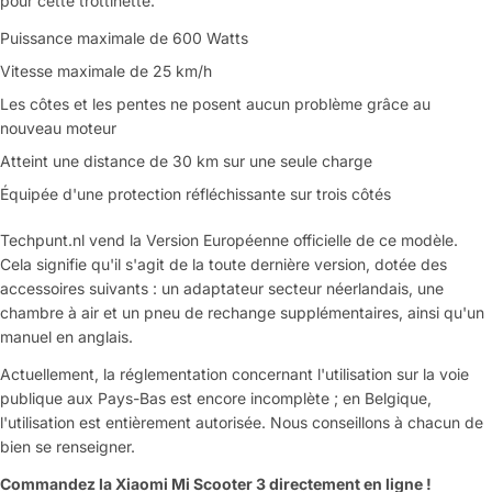
pour cette trottinette.
Puissance maximale de 600 Watts
Vitesse maximale de 25 km/h
Les côtes et les pentes ne posent aucun problème grâce au
nouveau moteur
Atteint une distance de 30 km sur une seule charge
Poser une question
Équipée d'une protection réfléchissante sur trois côtés
Votre
Techpunt.nl vend la Version Européenne officielle de ce modèle.
nom
Cela signifie qu'il s'agit de la toute dernière version, dotée des
accessoires suivants : un adaptateur secteur néerlandais, une
Votre
Partager ce produit
email
chambre à air et un pneu de rechange supplémentaires, ainsi qu'un
manuel en anglais.
Votre
Copier
Partager
téléphone
Actuellement, la réglementation concernant l'utilisation sur la voie
publique aux Pays-Bas est encore incomplète ; en Belgique,
Votre
l'utilisation est entièrement autorisée. Nous conseillons à chacun de
message
bien se renseigner.
Commandez la Xiaomi Mi Scooter 3 directement en ligne !