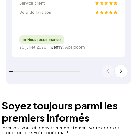
fixe pour pouvoir raccorder la batterie
Service client
domestique via une liaison permanente. Vraiment
Délai de livraison
super, évidemment. En bref : une entreprise très
agréable où le service et l'écoute du client
restent une priorité. Continuez comme ça !
Nous recommande
20 juillet 2026
·
Jeffry
, Apeldoorn
Soyez toujours parmi les
premiers informés
Inscrivez-vous et recevez immédiatement votre code de
réduction dans votre boîte mail !