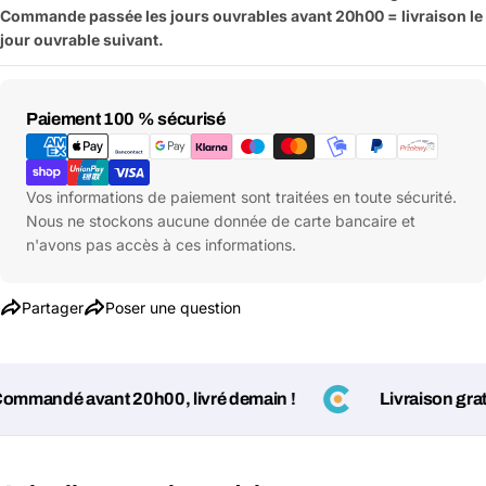
Commande passée les jours ouvrables avant 20h00 = livraison le
Les champs marqués d'un * sont obligatoires
jour ouvrable suivant.
Envoyer la question
Moyens
Paiement 100 % sécurisé
de
paiement
Vos informations de paiement sont traitées en toute sécurité.
Nous ne stockons aucune donnée de carte bancaire et
n'avons pas accès à ces informations.
Partager
Poser une question
mandé avant 20h00, livré demain !
Livraison gratuit