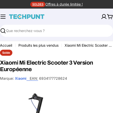
Aller
Offres à durée limitée !
SOLDES
au
contenu
P
Rechercher
Accueil
Produits les plus vendus
Xiaomi Mi Electric Scooter 3 Version Européenne
Solde
Xiaomi Mi Electric Scooter 3 Version
Européenne
Marque:
Xiaomi
EAN:
6934177728624