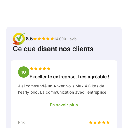
8,5
14 000+ avis
Ce que disent nos clients
10
Excellente entreprise, très agréable !
J'ai commandé un Anker Solis Max AC lors de
l'early bird. La communication avec l'entreprise,
en particulier avec Rico, s'est très bien passée
En savoir plus
en tant que client. Rico m'a tenu bien informé de
la livraison et a fait preuve d'une belle réflexion
partagée. Après avoir convenu de la livraison, on
Prix
m'a même proposé gratuitement une connexion