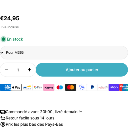
Prix
€24,95
habituel
TVA incluse.
En stock
Title
Quantité
Ajouter au panier
Diminuer la quantité pour Roue arrière avec pneu
Augmenter la quantité pour Roue arrièr
Commandé avant 20h00, livré demain !*
Retour facile sous 14 jours
Prix les plus bas des Pays-Bas