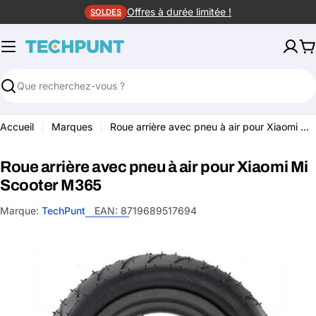
Aller
Offres à durée limitée !
SOLDES
au
contenu
P
Rechercher
Accueil
Marques
Roue arrière avec pneu à air pour Xiaomi Mi Scooter M365
Roue arrière avec pneu à air pour Xiaomi Mi
Scooter M365
Marque:
TechPunt
EAN:
8719689517694