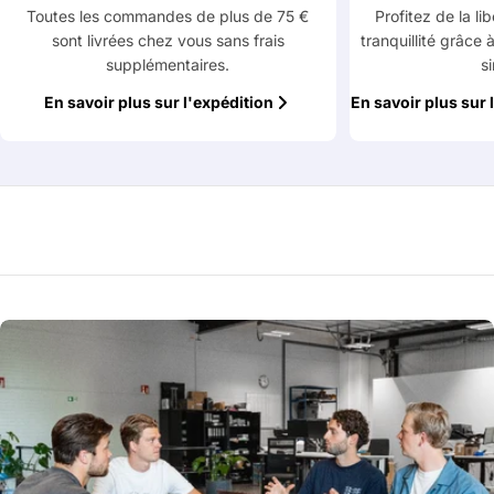
Toutes les commandes de plus de 75 €
Profitez de la li
sont livrées chez vous sans frais
tranquillité grâce 
supplémentaires.
s
Les champs marqués d'un * sont obligatoires
En savoir plus sur l'expédition
En savoir plus sur 
Envoyer la question