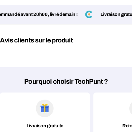
andé avant 20h00, livré demain !
Livraison gratuite
Avis clients sur le produit
Poser une question
Votre
Pourquoi choisir TechPunt ?
nom
Votre
Partager ce produit
email
Votre
Copier
Partager
téléphone
Livraison gratuite
Reto
Votre
message