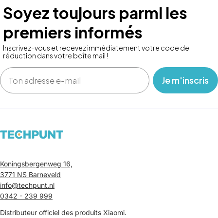
Soyez toujours parmi les
premiers informés
Inscrivez-vous et recevez immédiatement votre code de
réduction dans votre boîte mail !
Email
‎ ‎ ‎ Je m'inscris ‎ ‎ ‎
Koningsbergenweg 16,
3771 NS Barneveld
info@techpunt.nl
0342 - 239 999
Distributeur officiel des produits Xiaomi.