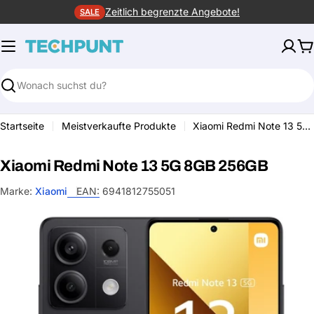
Zum
Zeitlich begrenzte Angebote!
SALE
Inhalt
springen
W
Suchen
Startseite
Meistverkaufte Produkte
Xiaomi Redmi Note 13 5G 8GB 256GB
Xiaomi Redmi Note 13 5G 8GB 256GB
Marke:
Xiaomi
EAN:
6941812755051