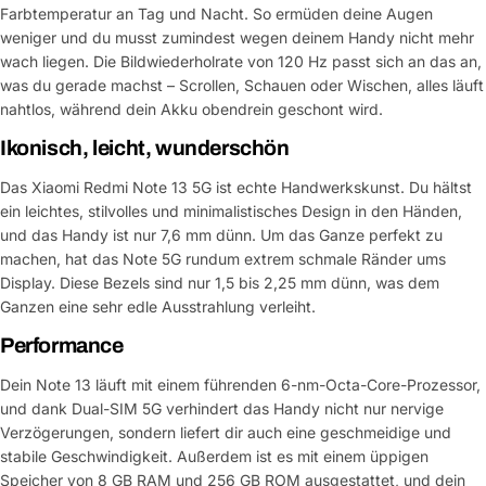
Farbtemperatur an Tag und Nacht. So ermüden deine Augen
weniger und du musst zumindest wegen deinem Handy nicht mehr
wach liegen. Die Bildwiederholrate von 120 Hz passt sich an das an,
was du gerade machst – Scrollen, Schauen oder Wischen, alles läuft
Eine Frage stellen
nahtlos, während dein Akku obendrein geschont wird.
Dein
Ikonisch, leicht, wunderschön
Name
Das Xiaomi Redmi Note 13 5G ist echte Handwerkskunst. Du hältst
Deine
ein leichtes, stilvolles und minimalistisches Design in den Händen,
Dieses Produkt teilen
E-
und das Handy ist nur 7,6 mm dünn. Um das Ganze perfekt zu
Mail
machen, hat das Note 5G rundum extrem schmale Ränder ums
Dein
Kopieren
Teilen
Telefon
Display. Diese Bezels sind nur 1,5 bis 2,25 mm dünn, was dem
Ganzen eine sehr edle Ausstrahlung verleiht.
Deine
Nachricht
Performance
Dein Note 13 läuft mit einem führenden 6-nm-Octa-Core-Prozessor,
und dank Dual-SIM 5G verhindert das Handy nicht nur nervige
Mit * markierte Felder sind Pflichtfelder
Verzögerungen, sondern liefert dir auch eine geschmeidige und
stabile Geschwindigkeit. Außerdem ist es mit einem üppigen
Frage absenden
Speicher von 8 GB RAM und 256 GB ROM ausgestattet, und dein