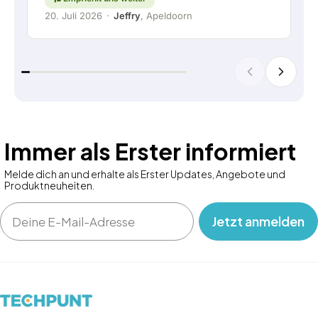
20. Juli 2026
·
Jeffry
, Apeldoorn
Immer als Erster informiert
Melde dich an und erhalte als Erster Updates, Angebote und
Produktneuheiten.
Email
‎ ‎ ‎ Jetzt anmelden‎ ‎ ‎ ‎