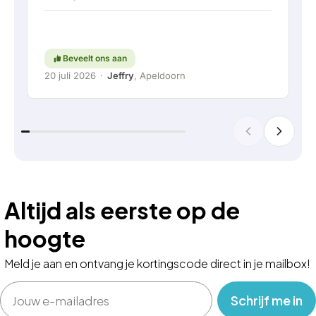
Kortom; een erg fijn bedrijf waar service en
meedenken met de klant nog hoog in het
vaandel staat. Ga zo door!
Beveelt ons aan
20 juli 2026
·
Jeffry
, Apeldoorn
Altijd als eerste op de
hoogte
Meld je aan en ontvang je kortingscode direct in je mailbox!
Email
‎ ‎ ‎ Schrijf me in‎ ‎ ‎ ‎