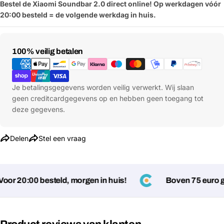
Bestel de Xiaomi Soundbar 2.0 direct online! Op werkdagen vóór
20:00 besteld = de volgende werkdag in huis.
Betaalmethoden
100% veilig betalen
Je betalingsgegevens worden veilig verwerkt. Wij slaan
geen creditcardgegevens op en hebben geen toegang tot
deze gegevens.
Delen
Stel een vraag
or 20:00 besteld, morgen in huis!
Boven 75 euro ge
Stel een vraag
Jouw
naam