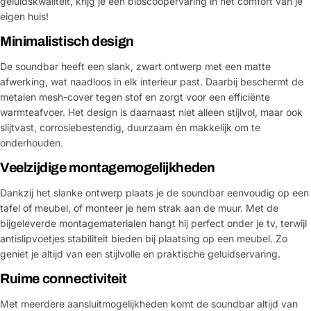
geluidskwaliteit, krijg je een bioscoopervaring in het comfort van je
eigen huis!
Minimalistisch design
De soundbar heeft een slank, zwart ontwerp met een matte
afwerking, wat naadloos in elk interieur past. Daarbij beschermt de
metalen mesh-cover tegen stof en zorgt voor een efficiënte
warmteafvoer. Het design is daarnaast niet alleen stijlvol, maar ook
slijtvast, corrosiebestendig, duurzaam én makkelijk om te
onderhouden.
Veelzijdige montagemogelijkheden
Dankzij het slanke ontwerp plaats je de soundbar eenvoudig op een
tafel of meubel, of monteer je hem strak aan de muur. Met de
bijgeleverde montagematerialen hangt hij perfect onder je tv, terwijl
antislipvoetjes stabiliteit bieden bij plaatsing op een meubel. Zo
geniet je altijd van een stijlvolle en praktische geluidservaring.
Ruime connectiviteit
Met meerdere aansluitmogelijkheden komt de soundbar altijd van