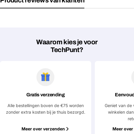
Product reviews van klanten
Jouw
Deel dit product
email
Jouw
Kopiëren
Delen
telefoon
Jouw
bericht
Waarom kies je voor
TechPunt?
Velden gemarkeerd met * zijn verplicht
Verstuur vraag
Gratis verzending
Eenvoud
Alle bestellingen boven de €75 worden
Geniet van de 
zonder extra kosten bij je thuis bezorgd.
winkelen dan
ret
Meer over verzenden
Meer over 