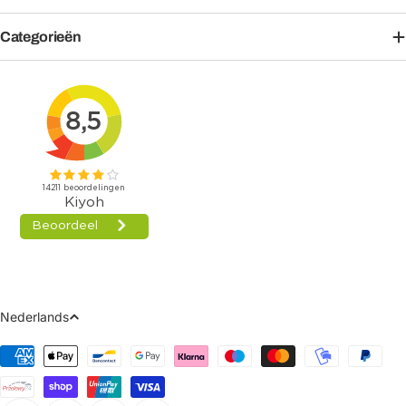
Categorieën
Taal
Nederlands
Betaalmethoden