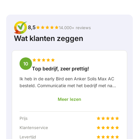
8,5
14.000+ reviews
Wat klanten zeggen
10
Top bedrijf, zeer prettig!
Ik heb in de early Bird een Anker Solis Max AC
besteld. Communicatie met het bedrijf met name
in Rico verliep erg prettig als klant. Door Rico
Meer lezen
werd ik goed op de hoogte gehouden van
levering en werd er prettig meegedacht. Na
afspraak van levering werd er zelfs een gratis
Prijs
een vaste aansluiting aangeboden om de thuis
accu doormiddel van een vaste verbinding aan
Klantenservice
te kunnen sluiten. Helemaal top natuurlijk.
Levertijd