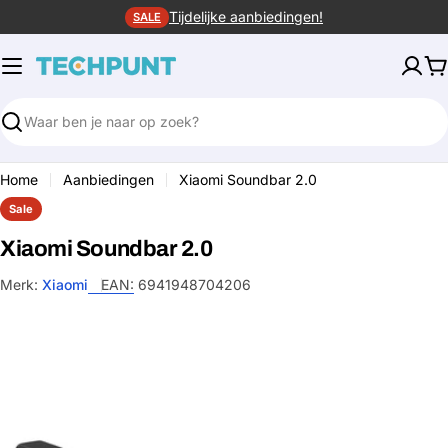
Ga
Tijdelijke aanbiedingen!
SALE
naar
de
W
inhoud
Zoeken
Home
Aanbiedingen
Xiaomi Soundbar 2.0
Sale
Xiaomi Soundbar 2.0
Merk:
Xiaomi
EAN:
6941948704206