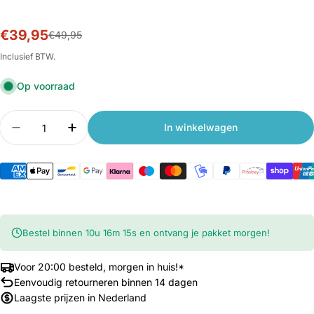
€39,95
Sale
Normale
€49,95
prijs
prijs
Inclusief BTW.
Op voorraad
Aantal
In winkelwagen
Aantal verlagen voor Xiaomi Soundbar 2.0
Aantal verhogen voor Xiaomi Soundbar 
Bestel binnen
10
u
16
m
15
s
en ontvang je pakket morgen!
Voor 20:00 besteld, morgen in huis!*
Eenvoudig retourneren binnen 14 dagen
Laagste prijzen in Nederland