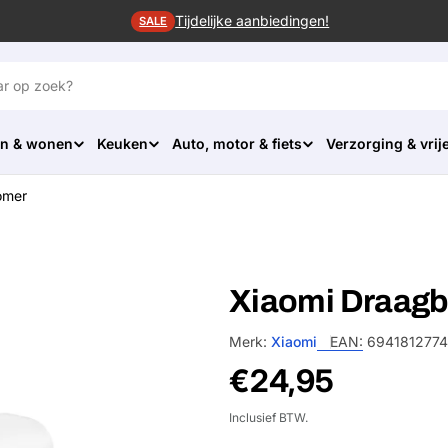
Tijdelijke aanbiedingen!
SALE
n & wonen
Keuken
Auto, motor & fiets
Verzorging & vrije
omer
Xiaomi Draagb
Merk:
Xiaomi
EAN:
6941812774
Normale
€24,95
prijs
Inclusief BTW.