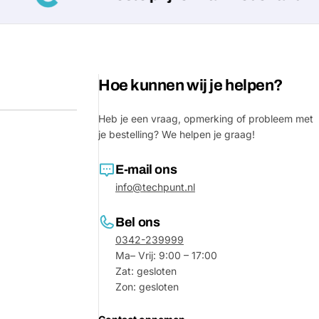
Jouw
bericht
Hoe kunnen wij je helpen?
Velden gemarkeerd met * zijn verpl
Heb je een vraag, opmerking of probleem met
Verstu
je bestelling? We helpen je graag!
E-mail ons
info@techpunt.nl
Bel ons
0342-239999
Ma– Vrij: 9:00 – 17:00
Zat: gesloten
Zon: gesloten