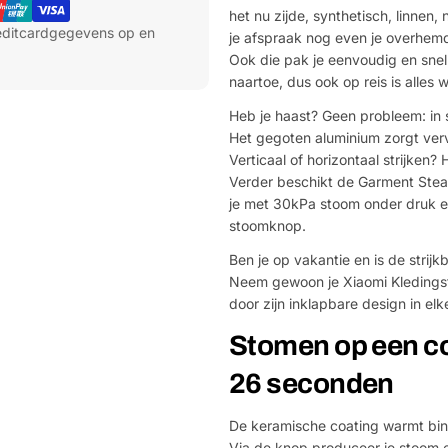
het nu zijde, synthetisch, linnen, 
reditcardgegevens op en
je afspraak nog even je overhemd,
Ook die pak je eenvoudig en snel
naartoe, dus ook op reis is alles w
Heb je haast? Geen probleem: in 
Het gegoten aluminium zorgt verv
Verticaal of horizontaal strijken?
Verder beschikt de Garment Steam
je met 30kPa stoom onder druk e
stoomknop.
Ben je op vakantie en is de strijk
Neem gewoon je Xiaomi Kledingst
door zijn inklapbare design in elke
Stomen op een co
26 seconden
De keramische coating warmt bi
Via de knop produceer je stoom e