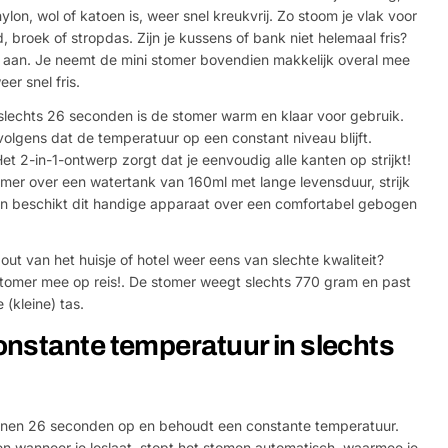
nylon, wol of katoen is, weer snel kreukvrij. Zo stoom je vlak voor
 broek of stropdas. Zijn je kussens of bank niet helemaal fris?
 aan. Je neemt de mini stomer bovendien makkelijk overal mee
eer snel fris.
slechts 26 seconden is de stomer warm en klaar voor gebruik.
olgens dat de temperatuur op een constant niveau blijft.
 Het 2-in-1-ontwerp zorgt dat je eenvoudig alle kanten op strijkt!
er over een watertank van 160ml met lange levensduur, strijk
n beschikt dit handige apparaat over een comfortabel gebogen
bout van het huisje of hotel weer eens van slechte kwaliteit?
omer mee op reis!. De stomer weegt slechts 770 gram en past
 (kleine) tas.
nstante temperatuur in slechts
nnen 26 seconden op en behoudt een constante temperatuur.
n wanneer je loslaat, stopt het stomen automatisch, waarmee je