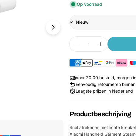
Op voorraad
Conditie
Aantal
Aantal verlagen voor 
Aantal verho
Voor 20:00 besteld, morgen in
Eenvoudig retourneren binnen
Laagste prijzen in Nederland
Productbeschrijving
Media 1 openen in venster
Snel afrekenen met lichte kreukel
Xiaomi Handheld Garment Steamer