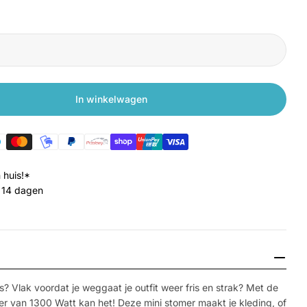
In winkelwagen
Xiaomi Draagbare Kledingstomer
gen voor Xiaomi Draagbare Kledingstomer
 huis!*
 14 dagen
Media 2 openen 
s? Vlak voordat je weggaat je outfit weer fris en strak? Met de
 van 1300 Watt kan het! Deze mini stomer maakt je kleding, of