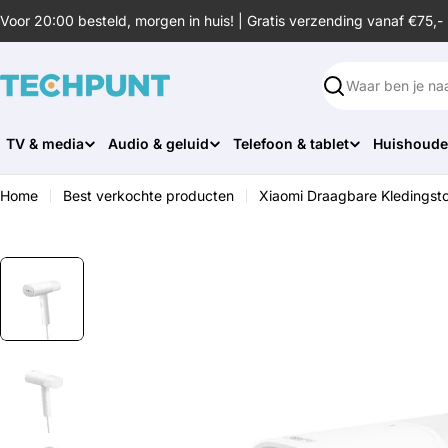
Ga
Voor 20:00 besteld, morgen in huis! | Gratis verzending vanaf €75,-
naar
de
inhoud
Zoeken
TV & media
Audio & geluid
Telefoon & tablet
Huishoude
Home
Best verkochte producten
Xiaomi Draagbare Kledingst