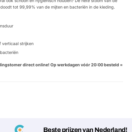
ooral ook schoon en hygiënisch houden? De hete stoom van de
oodt tot 99,99% van de mijten en bacteriën in de kleding.
ensduur
 verticaal strijken
 bacteriën
dingstomer direct online! Op werkdagen vóór 20:00 besteld =
Stel e
Jouw
naam
Jouw
Deel dit product
email
Jouw
Delen
Beste prijzen van Nederland!
telefoon