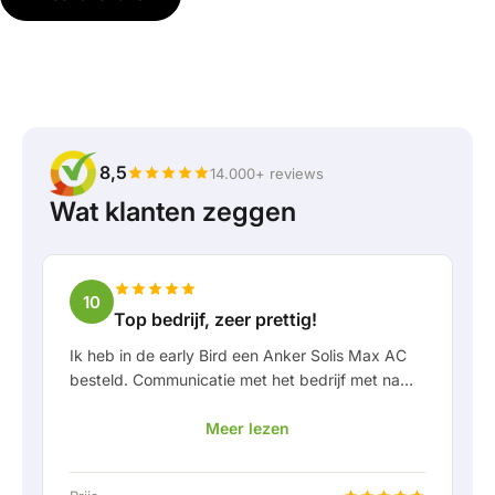
8,5
14.000+ reviews
Wat klanten zeggen
10
Top bedrijf, zeer prettig!
Ik heb in de early Bird een Anker Solis Max AC
besteld. Communicatie met het bedrijf met name
in Rico verliep erg prettig als klant. Door Rico
Meer lezen
werd ik goed op de hoogte gehouden van
levering en werd er prettig meegedacht. Na
afspraak van levering werd er zelfs een gratis