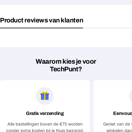
Velden gemarkeerd met * zijn verplicht
Product reviews van klanten
Verstuur vraag
Waarom kies je voor
TechPunt?
Gratis verzending
Eenvoud
Alle bestellingen boven de €75 worden
Geniet van de 
zonder extra kosten bij je thuis bezorgd.
winkelen dan