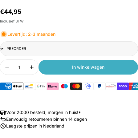
Normale
€44,95
prijs
Inclusief BTW.
Levertijd: 2-3 maanden
Title
Aantal
In winkelwagen
Aantal verlagen voor Xiaomi Deerma Vacuum Cl
Aantal verhogen voor Xiaomi Deerma 
Voor 20:00 besteld, morgen in huis!*
Eenvoudig retourneren binnen 14 dagen
Laagste prijzen in Nederland