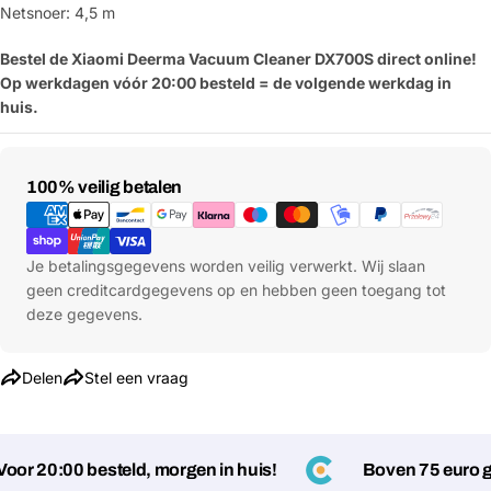
Netsnoer: 4,5 m
Bestel de Xiaomi Deerma Vacuum Cleaner DX700S direct online!
Op werkdagen vóór 20:00 besteld = de volgende werkdag in
huis.
Betaalmethoden
100% veilig betalen
Stel een vraag
Jouw
naam
Je betalingsgegevens worden veilig verwerkt. Wij slaan
geen creditcardgegevens op en hebben geen toegang tot
Jouw
Deel dit product
email
deze gegevens.
Jouw
Kopiëren
Delen
telefoon
Delen
Stel een vraag
Jouw
bericht
r 20:00 besteld, morgen in huis!
Boven 75 euro ge