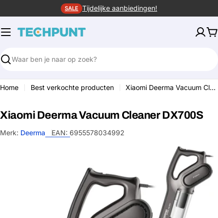
Ga
Tijdelijke aanbiedingen!
SALE
naar
de
W
inhoud
Zoeken
Home
Best verkochte producten
Xiaomi Deerma Vacuum Cleaner DX700S
Xiaomi Deerma Vacuum Cleaner DX700S
Merk:
Deerma
EAN:
6955578034992