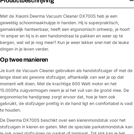
Productbeschrijving
Met de Xiaomi Deerma Vacuum Cleaner DX700S heb je een
geweldig schoonmaakhulpje in handen. Hij is superpraktisch,
gemakkelijk hanteerbaar, heeft een ergonomisch ontwerp, je hoort
‘m amper en hij is in een handomdraai te pakken en weer op te
bergen, wat wil je nog meer? Kun je weer lekker snel met de leuke
dingen in je leven verder.
Op twee manieren
Je kunt de Vacuum Cleaner gebruiken als handstofzuiger of met de
lange steel als gewone stofzuiger, afhankelijk van wat je op dat
moment wilt doen. Met de krachtige 600 Watt motor en het
15.000Pa zuigvermogen neem je al het vuil van de grond mee. De
ergonomische handgreep zorgt ervoor dat, hoe je hem ook
gebruikt, de stofzuiger prettig in de hand ligt en comfortabel is vast
te houden.
De Deerma DX700S beschikt over een kierenmondstuk voor het
stofzuigen in kieren en gaten. Met de speciale parketmondstuk kan
je ook goed stofzuigen op parket of laminaat. Tot slot kan je het