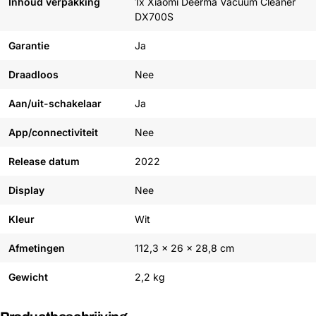
Inhoud verpakking
1x Xiaomi Deerma Vacuum Cleaner
DX700S
Garantie
Ja
Draadloos
Nee
Aan/uit-schakelaar
Ja
App/connectiviteit
Nee
Release datum
2022
Display
Nee
Kleur
Wit
Afmetingen
112,3 x 26 x 28,8 cm
Gewicht
2,2 kg