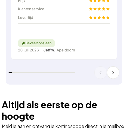
Prijs
een vaste aansluiting aangeboden om de thuis
accu doormiddel van een vaste verbinding aan
Klantenservice
te kunnen sluiten. Helemaal top natuurlijk.
Levertijd
Kortom; een erg fijn bedrijf waar service en
meedenken met de klant nog hoog in het
vaandel staat. Ga zo door!
Beveelt ons aan
20 juli 2026
·
Jeffry
, Apeldoorn
Altijd als eerste op de
hoogte
Meld je aan en ontvang je kortingscode direct in je mailbox!