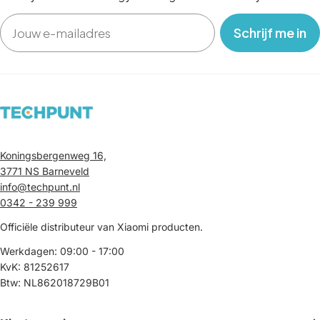
Email
‎ ‎ ‎ Schrijf me in‎ ‎ ‎ ‎
Koningsbergenweg 16,
3771 NS Barneveld
info@techpunt.nl
0342 - 239 999
Officiële distributeur van Xiaomi producten.
Werkdagen: 09:00 - 17:00
KvK: 81252617
Btw: NL862018729B01