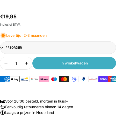
Normale
€19,95
prijs
Inclusief BTW.
Levertijd: 2-3 maanden
Title
Aantal
In winkelwagen
Aantal verlagen voor Xiaomi Deerma Dweil met 
Aantal verhogen voor Xiaomi Deerma D
Voor 20:00 besteld, morgen in huis!*
Eenvoudig retourneren binnen 14 dagen
Laagste prijzen in Nederland