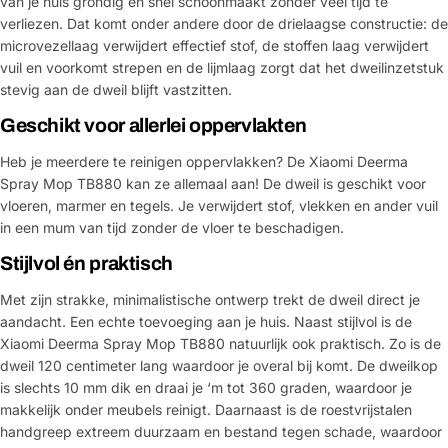
van je huis grondig en snel schoonmaakt zonder veel tijd te
verliezen. Dat komt onder andere door de drielaagse constructie: de
microvezellaag verwijdert effectief stof, de stoffen laag verwijdert
vuil en voorkomt strepen en de lijmlaag zorgt dat het dweilinzetstuk
stevig aan de dweil blijft vastzitten.
Geschikt voor allerlei oppervlakten
Heb je meerdere te reinigen oppervlakken? De Xiaomi Deerma
Spray Mop TB880 kan ze allemaal aan! De dweil is geschikt voor
vloeren, marmer en tegels. Je verwijdert stof, vlekken en ander vuil
in een mum van tijd zonder de vloer te beschadigen.
Stijlvol én praktisch
Met zijn strakke, minimalistische ontwerp trekt de dweil direct je
aandacht. Een echte toevoeging aan je huis. Naast stijlvol is de
Xiaomi Deerma Spray Mop TB880 natuurlijk ook praktisch. Zo is de
dweil 120 centimeter lang waardoor je overal bij komt. De dweilkop
is slechts 10 mm dik en draai je ‘m tot 360 graden, waardoor je
makkelijk onder meubels reinigt. Daarnaast is de roestvrijstalen
handgreep extreem duurzaam en bestand tegen schade, waardoor