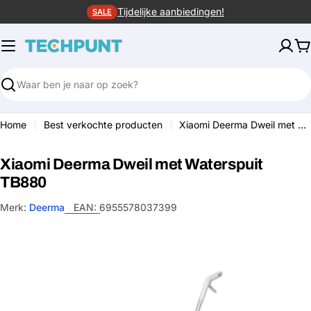
Ga
Tijdelijke aanbiedingen!
SALE
naar
de
W
inhoud
Zoeken
Home
Best verkochte producten
Xiaomi Deerma Dweil met Waterspuit TB880
Xiaomi Deerma Dweil met Waterspuit
TB880
Merk:
Deerma
EAN:
6955578037399