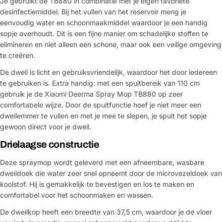
Je gebruikt de TB880 in combinatie met je eigen favoriete
desinfectiemiddel. Bij het vullen van het reservoir meng je
eenvoudig water en schoonmaakmiddel waardoor je een handig
sopje overhoudt. Dit is een fijne manier om schadelijke stoffen te
elimineren en niet alleen een schone, maar ook een veilige omgeving
te creëren.
De dweil is licht en gebruiksvriendelijk, waardoor het door iedereen
te gebruiken is. Extra handig: met een spuitbereik van 110 cm
gebruik je de Xiaomi Deerma Spray Mop TB880 op zeer
comfortabele wijze. Door de spuitfunctie hoef je niet meer een
dweilemmer te vullen en met je mee te slepen, je spuit het sopje
gewoon direct voor je dweil.
Drielaagse constructie
Deze spraymop wordt geleverd met een afneembare, wasbare
dweildoek die water zeer snel opneemt door de microvezeldoek van
koolstof. Hij is gemakkelijk te bevestigen en los te maken en
comfortabel voor het schoonmaken en wassen.
De dweilkop heeft een breedte van 37,5 cm, waardoor je de vloer