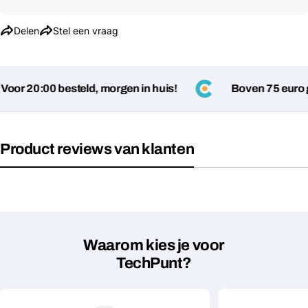
Stel een vraag
Delen
Stel een vraag
Jouw
naam
Jouw
or 20:00 besteld, morgen in huis!
Boven 75 euro ge
Deel dit product
email
Jouw
Kopiëren
Delen
telefoon
Product reviews van klanten
Jouw
bericht
Velden gemarkeerd met * zijn verplicht
Waarom kies je voor
Verstuur vraag
TechPunt?