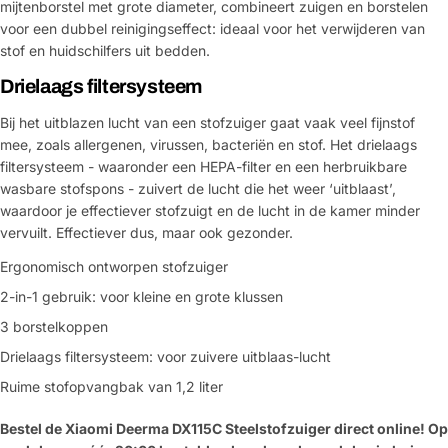
mijtenborstel met grote diameter, combineert zuigen en borstelen
voor een dubbel reinigingseffect: ideaal voor het verwijderen van
stof en huidschilfers uit bedden.
Drielaags filtersysteem
Bij het uitblazen lucht van een stofzuiger gaat vaak veel fijnstof
mee, zoals allergenen, virussen, bacteriën en stof. Het drielaags
filtersysteem - waaronder een HEPA-filter en een herbruikbare
wasbare stofspons - zuivert de lucht die het weer ‘uitblaast’,
waardoor je effectiever stofzuigt en de lucht in de kamer minder
vervuilt. Effectiever dus, maar ook gezonder.
Ergonomisch ontworpen stofzuiger
2-in-1 gebruik: voor kleine en grote klussen
3 borstelkoppen
Stel een vraag
Drielaags filtersysteem: voor zuivere uitblaas-lucht
Ruime stofopvangbak van 1,2 liter
Jouw
naam
Bestel de Xiaomi Deerma DX115C Steelstofzuiger direct online! Op
Jouw