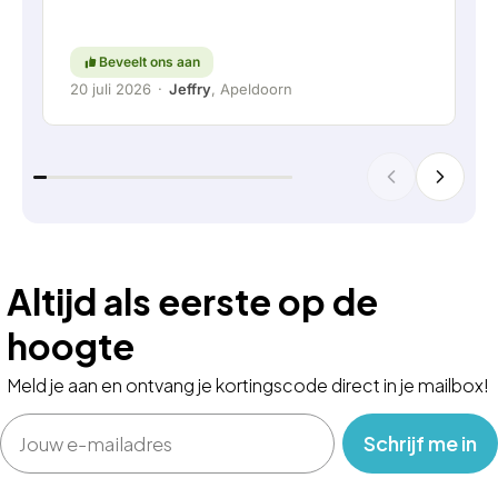
vaandel staat. Ga zo door!
Beveelt ons aan
20 juli 2026
·
Jeffry
, Apeldoorn
Altijd als eerste op de
hoogte
Meld je aan en ontvang je kortingscode direct in je mailbox!
Email
‎ ‎ ‎ Schrijf me in‎ ‎ ‎ ‎