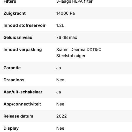
Filters
3-laags HEPA filter
Zuigkracht
14000 Pa
Inhoud stofreservoir
1.2L
Geluidsniveau
76 dB max
Inhoud verpakking
Xiaomi Deerma DX115C
Steelstofzuiger
Garantie
Ja
Draadloos
Nee
Aan/uit-schakelaar
Ja
App/connectiviteit
Nee
Release datum
2022
Display
Nee