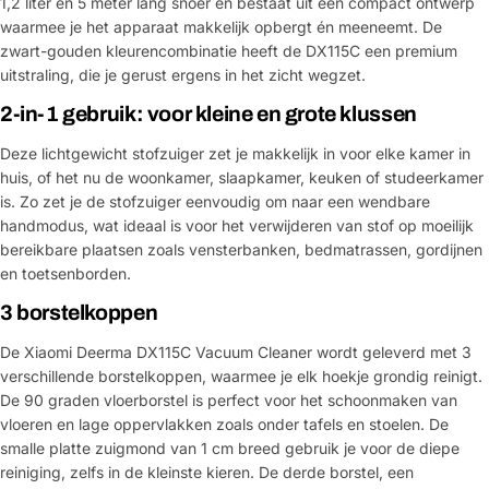
1,2 liter en 5 meter lang snoer en bestaat uit een compact ontwerp
waarmee je het apparaat makkelijk opbergt én meeneemt. De
zwart-gouden kleurencombinatie heeft de DX115C een premium
uitstraling, die je gerust ergens in het zicht wegzet.
2-in-1 gebruik: voor kleine en grote klussen
Deze lichtgewicht stofzuiger zet je makkelijk in voor elke kamer in
huis, of het nu de woonkamer, slaapkamer, keuken of studeerkamer
is. Zo zet je de stofzuiger eenvoudig om naar een wendbare
handmodus, wat ideaal is voor het verwijderen van stof op moeilijk
bereikbare plaatsen zoals vensterbanken, bedmatrassen, gordijnen
en toetsenborden.
3 borstelkoppen
De Xiaomi Deerma DX115C Vacuum Cleaner wordt geleverd met 3
verschillende borstelkoppen, waarmee je elk hoekje grondig reinigt.
De 90 graden vloerborstel is perfect voor het schoonmaken van
vloeren en lage oppervlakken zoals onder tafels en stoelen. De
smalle platte zuigmond van 1 cm breed gebruik je voor de diepe
reiniging, zelfs in de kleinste kieren. De derde borstel, een