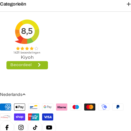
Categorieën
Taal
Nederlands
Betaalmethoden