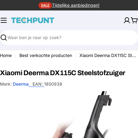
Ga
Tijdelijke aanbiedingen!
SALE
naar
de
W
inhoud
Zoeken
Home
Best verkochte producten
Xiaomi Deerma DX115C Steelstofzuiger
Xiaomi Deerma DX115C Steelstofzuiger
Merk:
Deerma
EAN:
1850938