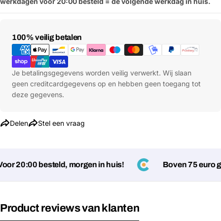
werkdagen vóór 20:00 besteld = de volgende werkdag in huis.
Deel dit product
email
Jouw
Kopiëren
Delen
telefoon
Betaalmethoden
100% veilig betalen
Jouw
bericht
Je betalingsgegevens worden veilig verwerkt. Wij slaan
geen creditcardgegevens op en hebben geen toegang tot
deze gegevens.
Velden gemarkeerd met * zijn verplicht
Delen
Stel een vraag
Verstuur vraag
r 20:00 besteld, morgen in huis!
Boven 75 euro gee
Product reviews van klanten