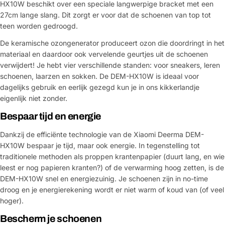
HX10W beschikt over een speciale langwerpige bracket met een
27cm lange slang. Dit zorgt er voor dat de schoenen van top tot
teen worden gedroogd.
De keramische ozongenerator produceert ozon die doordringt in het
materiaal en daardoor ook vervelende geurtjes uit de schoenen
verwijdert! Je hebt vier verschillende standen: voor sneakers, leren
schoenen, laarzen en sokken. De DEM-HX10W is ideaal voor
dagelijks gebruik en eerlijk gezegd kun je in ons kikkerlandje
eigenlijk niet zonder.
Bespaar tijd en energie
Dankzij de efficiënte technologie van de Xiaomi Deerma DEM-
HX10W bespaar je tijd, maar ook energie. In tegenstelling tot
traditionele methoden als proppen krantenpapier (duurt lang, en wie
leest er nog papieren kranten?) of de verwarming hoog zetten, is de
DEM-HX10W snel en energiezuinig. Je schoenen zijn in no-time
droog en je energierekening wordt er niet warm of koud van (of veel
hoger).
Bescherm je schoenen