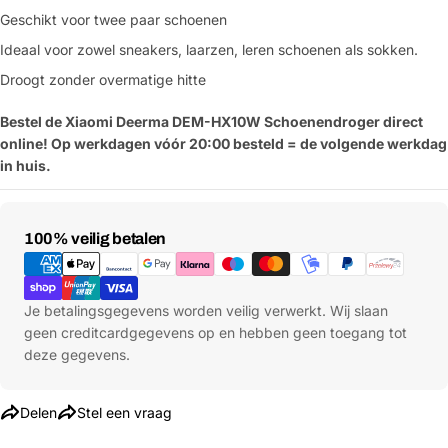
Geschikt voor twee paar schoenen
Ideaal voor zowel sneakers, laarzen, leren schoenen als sokken.
Droogt zonder overmatige hitte
Bestel de Xiaomi Deerma DEM-HX10W Schoenendroger direct
online! Op werkdagen vóór 20:00 besteld = de volgende werkdag
in huis.
Stel een vraag
Betaalmethoden
100% veilig betalen
Jouw
naam
Jouw
Je betalingsgegevens worden veilig verwerkt. Wij slaan
Deel dit product
email
geen creditcardgegevens op en hebben geen toegang tot
deze gegevens.
Jouw
Kopiëren
Delen
telefoon
Jouw
Delen
Stel een vraag
bericht