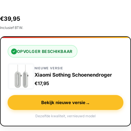
Normale
€39,95
prijs
Inclusief BTW.
OPVOLGER BESCHIKBAAR
✓
NIEUWE VERSIE
Xiaomi Sothing Schoenendroger
€17,95
→
Bekijk nieuwe versie
Dezelfde kwaliteit, vernieuwd model