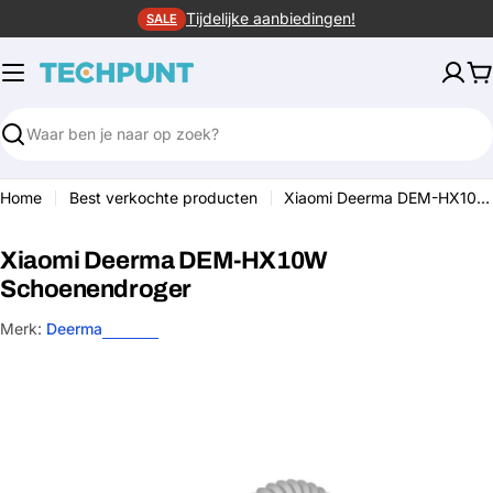
Ga
Tijdelijke aanbiedingen!
SALE
naar
de
W
inhoud
Zoeken
Home
Best verkochte producten
Xiaomi Deerma DEM-HX10W Schoenendroger
Xiaomi Deerma DEM-HX10W
Schoenendroger
Merk:
Deerma