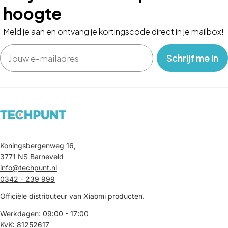
hoogte
Meld je aan en ontvang je kortingscode direct in je mailbox!
Email
‎ ‎ ‎ Schrijf me in‎ ‎ ‎ ‎
Koningsbergenweg 16,
3771 NS Barneveld
info@techpunt.nl
0342 - 239 999
Officiële distributeur van Xiaomi producten.
Werkdagen: 09:00 - 17:00
KvK: 81252617