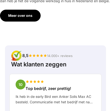
dan heb je het de volgende werkdag in huis in Nederland en België.
Meer over ons
8,5
14.000+ reviews
Wat klanten zeggen
10
Top bedrijf, zeer prettig!
Ik heb in de early Bird een Anker Solis Max AC
besteld. Communicatie met het bedrijf met name
in Rico verliep erg prettig als klant. Door Rico