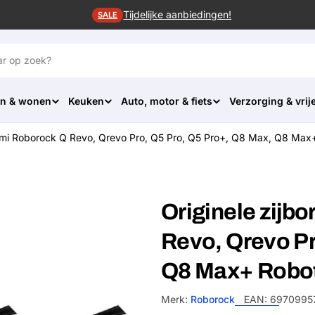
Tijdelijke aanbiedingen!
SALE
n & wonen
Keuken
Auto, motor & fiets
Verzorging & vrije
iaomi Roborock Q Revo, Qrevo Pro, Q5 Pro, Q5 Pro+, Q8 Max, Q8 Max+
Originele zijb
Revo, Qrevo Pr
Q8 Max+ Robots
Merk:
Roborock
EAN:
6970995