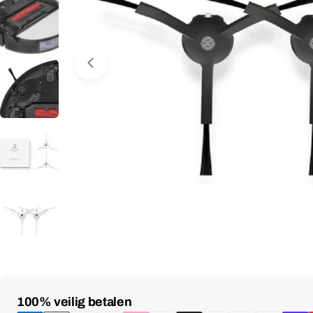
Media 0 openen in venster
Betaalmethoden
100% veilig betalen