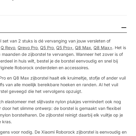
l set van 2 stuks is dé vervanging van jouw versleten of
k
Q Revo
,
Qrevo Pro
,
Q5 Pro
,
Q5 Pro+
,
Q8 Max
,
Q8 Max+
. Het is
 6 maanden de zijborstel te vervangen. Wanneer het zover is of
deel in huis wilt, bestel je de borstel eenvoudig en snel bij
originele Roborock onderdelen en accessoires.
 en Q8 Max zijborstel haalt elk kruimeltje, stofje of ander vuil
s van alle moeilijk bereikbare hoeken en randen. Al het vuil
stel geveegd die het vervolgens opzuigt.
ch elastomeer met slijtvaste nylon plukjes vermindert ook nog
 door het slimme ontwerp: de borstel is gemaakt van flexibel
on borstelharen. De zijborstel reinigt daarbij elk vuiltje op je
 kras.
gens voor nodig. De Xiaomi Roborock zijborstel is eenvoudig en