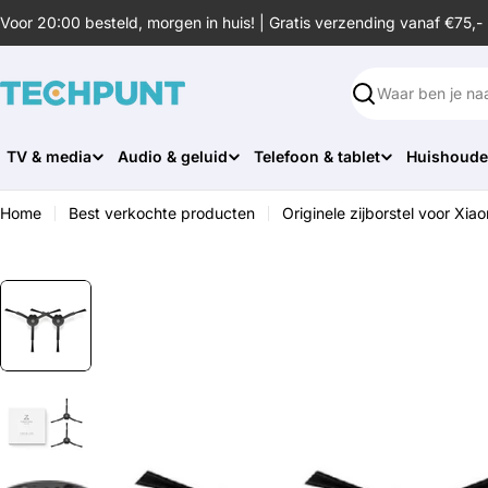
Ga
Voor 20:00 besteld, morgen in huis! | Gratis verzending vanaf €75,-
naar
de
inhoud
Zoeken
TV & media
Audio & geluid
Telefoon & tablet
Huishoude
Home
Best verkochte producten
Originele zijborstel voor X