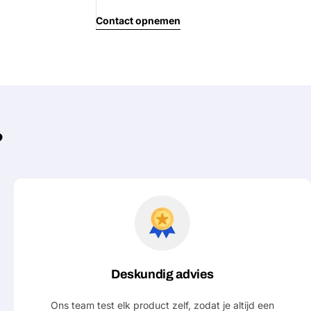
Jouw
Contact opnemen
bericht
Velden gemarkeerd met * zijn verpl
Verstu
?
Deskundig advies
Ons team test elk product zelf, zodat je altijd een