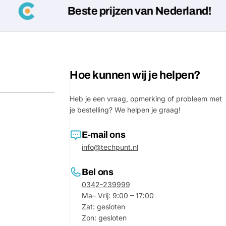
Beste prijzen van Nederland!
Hoe kunnen wij je helpen?
Heb je een vraag, opmerking of probleem met
je bestelling? We helpen je graag!
E-mail ons
Stel e
info@techpunt.nl
Jouw
naam
Bel ons
0342-239999
Jouw
Deel dit product
email
Ma– Vrij: 9:00 – 17:00
Zat: gesloten
Jouw
Delen
Zon: gesloten
telefoon