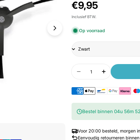
Normale
€9,95
prijs
Inclusief BTW.
Op voorraad
Title
Aantal
Aantal verlagen voor O
Aantal verhog
Bestel binnen
04
u
56
m
51
Media 1 openen in venster
Voor 20:00 besteld, morgen in
Eenvoudig retourneren binnen