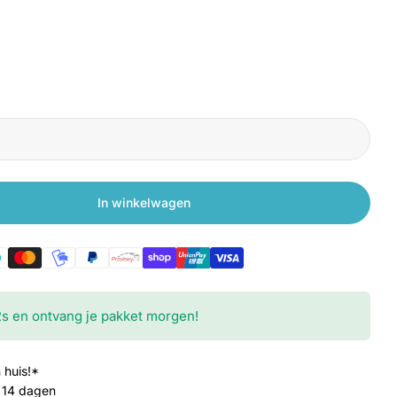
In winkelwagen
riginele zijborstel voor Xiaomi Roborock Q Revo, Q
en voor Originele zijborstel voor Xiaomi Roborock
s
en ontvang je pakket morgen!
Media 2 openen 
 huis!*
 14 dagen