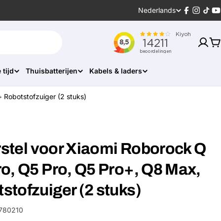
Taal
Nederlands
Facebook
Instagr
Tikt
Y
W
 tijd
Thuisbatterijen
Kabels & laders
 Robotstofzuiger (2 stuks)
orstel voor Xiaomi Roborock Q
o, Q5 Pro, Q5 Pro+, Q8 Max,
tofzuiger (2 stuks)
780210