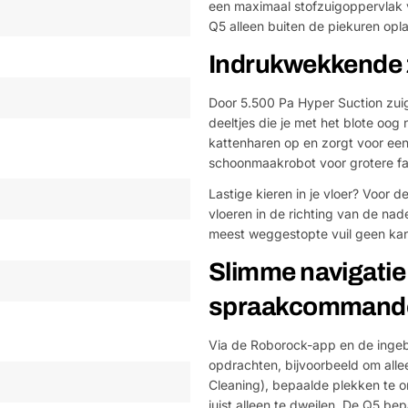
een maximaal stofzuigoppervlak va
Q5 alleen buiten de piekuren opl
Indrukwekkende 
Door 5.500 Pa Hyper Suction zuigk
deeltjes die je met het blote oog
kattenharen op en zorgt voor een
schoonmaakrobot voor grotere fam
Lastige kieren in je vloer? Voor 
vloeren in de richting van de na
meest weggestopte vuil geen kans
Slimme navigatie
spraakcommand
Via de Roborock-app en de ingeb
opdrachten, bijvoorbeeld om all
Cleaning), bepaalde plekken te on
juist alleen te dweilen. De Q5 bep