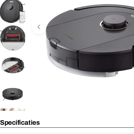
Media 0 openen in venster
Nooit meer leverbaar
Specificaties