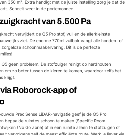
n 350 m². Extra handig: met de juiste instelling zorg je dat de
aadt. Scheelt weer in de portemonnee.
zuigkracht van 5.500 Pa
racht verwijdert de Q5 Pro stof, vuil en de allerkleinste
 nauwelijks ziet. De enorme 770ml vuilbak vangt alle honden- of
 zorgeloze schoonmaakervaring. Dit is de perfecte
ilies!
de Q5 geen probleem. De stofzuiger reinigt op hardhouten
den om zo beter tussen de kieren te komen, waardoor zelfs het
 krijgt.
 via Roborock-app of
o
ouwde PreciSense LiDAR-navigatie geef je de Q5 Pro
een bepaalde ruimtes schoon te maken (Specific Room
twijken (No Go Zone) of in een ruimte alleen te stofzuigen of
aalt vervolgens zelf de meest efficiënte route. Werk je liever via