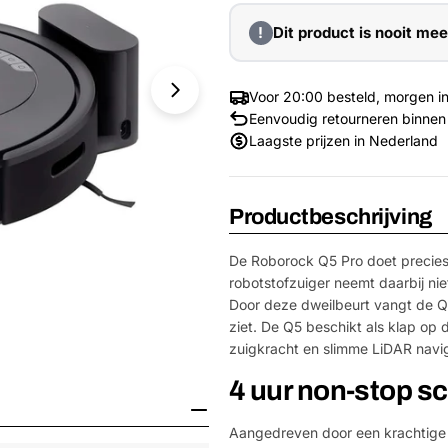
!
Dit product is nooit mee
Voor 20:00 besteld, morgen in
Eenvoudig retourneren binnen
Laagste prijzen in Nederland
Productbeschrijving
De Roborock Q5 Pro doet precies
robotstofzuiger neemt daarbij nie
Door deze dweilbeurt vangt de Q5 
ziet. De Q5 beschikt als klap op
zuigkracht en slimme LiDAR navig
Media 1 openen in venster
4 uur non-stop 
Aangedreven door een krachtige 