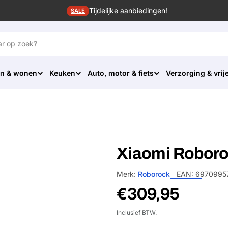
Tijdelijke aanbiedingen!
SALE
n & wonen
Keuken
Auto, motor & fiets
Verzorging & vrije
Xiaomi Roboro
Merk:
Roborock
EAN:
6970995
Normale
€309,95
prijs
Inclusief BTW.