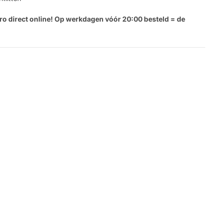
ro direct online! Op werkdagen vóór 20:00 besteld = de
Stel e
Jouw
naam
Jouw
Deel dit product
email
Jouw
Delen
telefoon