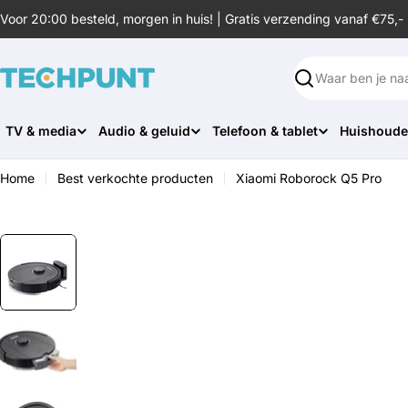
Ga
Voor 20:00 besteld, morgen in huis! | Gratis verzending vanaf €75,-
naar
de
inhoud
Zoeken
TV & media
Audio & geluid
Telefoon & tablet
Huishoude
Home
Best verkochte producten
Xiaomi Roborock Q5 Pro