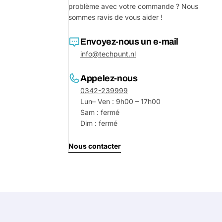
problème avec votre commande ? Nous
Votre
sommes ravis de vous aider !
message
Envoyez-nous un e-mail
info@techpunt.nl
Les champs marqués d'un * sont o
Appelez-nous
Envoyer 
0342-239999
Lun– Ven : 9h00 – 17h00
Sam : fermé
Dim : fermé
Nous contacter