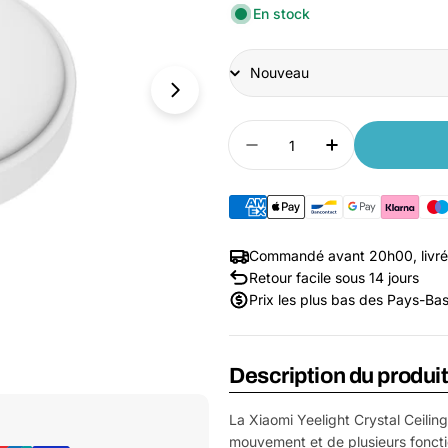
En stock
État
Quantité
Diminuer la quantité po
Augmenter la 
Commandé avant 20h00, livré
Retour facile sous 14 jours
Prix les plus bas des Pays-Ba
Description du produi
Ouvrir le média 1 dans une fenêtre
La Xiaomi Yeelight Crystal Ceilin
mouvement et de plusieurs fonctio