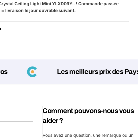
Crystal Ceiling Light Mini YLXD09YL ! Commande passée
= livraison le jour ouvrable suivant.
n
Les meilleurs prix des Pays-Bas 
Poser un
Votre
nom
Comment pouvons-nous vous
Votre
Partager ce produit
email
aider ?
Votre
Partager
téléphone
Vous avez une question, une remarque ou un