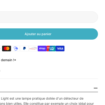
Ajouter au panier
ur Plafonnier en cristal Xiaomi Yeelight Mini
quantité pour Plafonnier en cristal Xiaomi Yeelight 
 demain !*
s
t
Ouvrir le média 
g Light est une lampe pratique dotée d'un détecteur de
ns bien utiles. Elle constitue par exemple un choix idéal pour