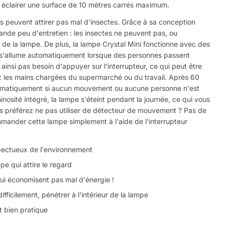
ur éclairer une surface de 10 mètres carrés maximum.
as peuvent attirer pas mal d'insectes. Grâce à sa conception
mande peu d'entretien : les insectes ne peuvent pas, ou
eur de la lampe. De plus, la lampe Crystal Mini fonctionne avec des
le s'allume automatiquement lorsque des personnes passent
ainsi pas besoin d'appuyer sur l'interrupteur, ce qui peut être
ez les mains chargées du supermarché ou du travail. Après 60
utomatiquement si aucun mouvement ou aucune personne n'est
nosité intégré, la lampe s'éteint pendant la journée, ce qui vous
us préférez ne pas utiliser de détecteur de mouvement ? Pas de
ander cette lampe simplement à l'aide de l'interrupteur
pectueux de l'environnement
pe qui attire le regard
i économisent pas mal d'énergie !
fficilement, pénétrer à l'intérieur de la lampe
 bien pratique