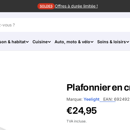
Offres à durée limitée !
SOLDES
son & habitat
Cuisine
Auto, moto & vélo
Soins & loisirs
Plafonnier en c
Marque:
Yeelight
EAN:
692492
Prix
€24,95
habituel
TVA incluse.