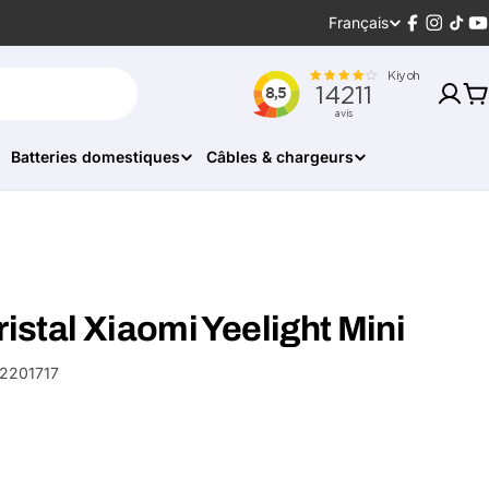
Langue
Français
Facebook
Instagr
Tikt
Y
P
Batteries domestiques
Câbles & chargeurs
ristal Xiaomi Yeelight Mini
2201717