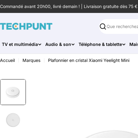
Aller
Commandé avant 20h00, livré demain ! | Livraison gratuite dès 75 €
au
contenu
Rechercher
TV et multimédia
Audio & son
Téléphone & tablette
Mai
Accueil
Marques
Plafonnier en cristal Xiaomi Yeelight Mini