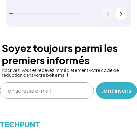
Soyez toujours parmi les
premiers informés
Inscrivez-vous et recevez immédiatement votre code de
réduction dans votre boîte mail !
Email
‎ ‎ ‎ Je m'inscris ‎ ‎ ‎