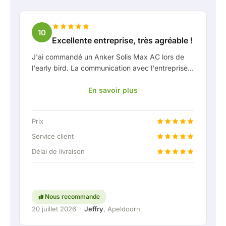
10
Excellente entreprise, très agréable !
J'ai commandé un Anker Solis Max AC lors de
l'early bird. La communication avec l'entreprise,
en particulier avec Rico, s'est très bien passée
En savoir plus
en tant que client. Rico m'a tenu bien informé de
la livraison et a fait preuve d'une belle réflexion
partagée. Après avoir convenu de la livraison, on
Prix
m'a même proposé gratuitement une connexion
fixe pour pouvoir raccorder la batterie
Service client
domestique via une liaison permanente. Vraiment
Délai de livraison
super, évidemment. En bref : une entreprise très
agréable où le service et l'écoute du client
restent une priorité. Continuez comme ça !
Nous recommande
20 juillet 2026
·
Jeffry
, Apeldoorn