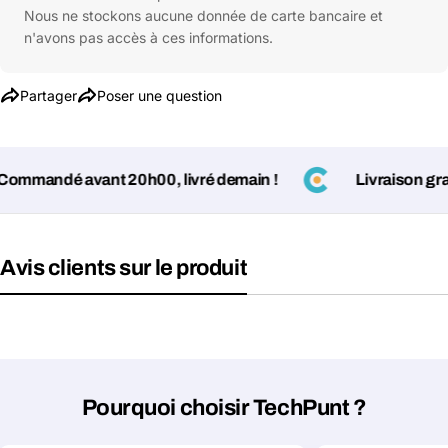
Nous ne stockons aucune donnée de carte bancaire et
n'avons pas accès à ces informations.
Partager
Poser une question
mmandé avant 20h00, livré demain !
Livraison gratui
Avis clients sur le produit
Poser une question
Votre
nom
Votre
Pourquoi choisir TechPunt ?
Partager ce produit
email
Votre
Copier