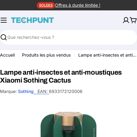
Aller
Offres à durée limitée !
SOLDES
au
contenu
P
Rechercher
Accueil
Produits les plus vendus
Lampe anti-insectes et anti-moustiques Xiaomi Sothing Cactus
Lampe anti-insectes et anti-moustiques
Xiaomi Sothing Cactus
Marque:
Sothing
EAN:
6933172120006