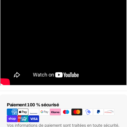
Moyens
Paiement 100 % sécurisé
de
paiement
Vos informations de paiement sont traitées en toute sécurité.