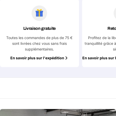
Partager
téléphone
Votre
message
Livraison gratuite
Reto
Toutes les commandes de plus de 75 €
Profitez de la li
Les champs marqués d'un * sont obligatoires
sont livrées chez vous sans frais
tranquillité grâce 
supplémentaires.
s
Envoyer la question
En savoir plus sur l'expédition
En savoir plus sur 