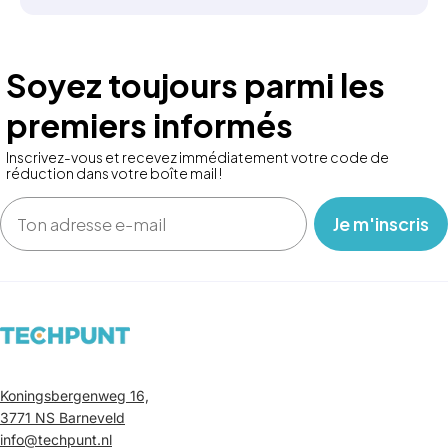
Soyez toujours parmi les
premiers informés
Inscrivez-vous et recevez immédiatement votre code de
réduction dans votre boîte mail !
Email
‎ ‎ ‎ Je m'inscris ‎ ‎ ‎
Koningsbergenweg 16,
3771 NS Barneveld
info@techpunt.nl