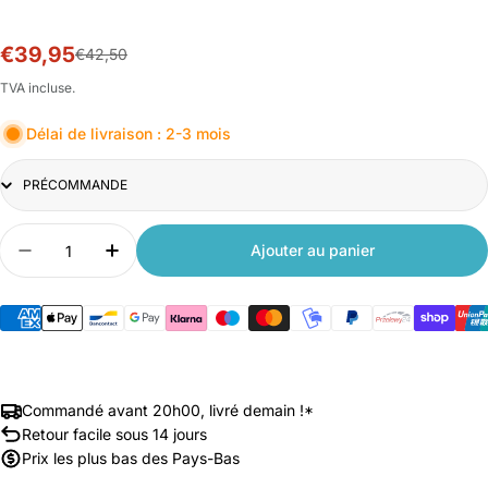
€39,95
Prix
Prix
€42,50
soldé
habituel
TVA incluse.
Délai de livraison : 2-3 mois
Title
Quantité
Ajouter au panier
Diminuer la quantité pour Xiaomi Smart Camera 
Augmenter la quantité pour Xiaomi Sm
Commandé avant 20h00, livré demain !*
Retour facile sous 14 jours
Prix les plus bas des Pays-Bas