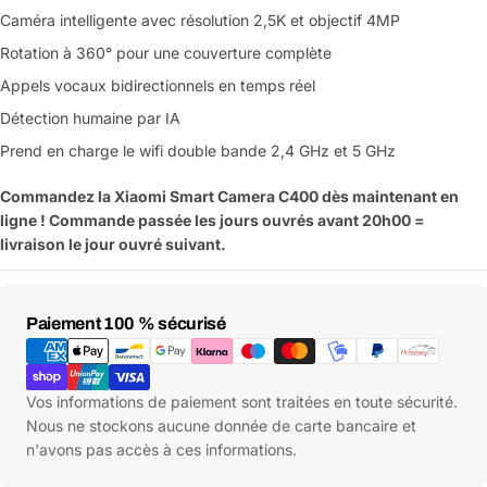
Caméra intelligente avec résolution 2,5K et objectif 4MP
Poser une question
Rotation à 360° pour une couverture complète
Appels vocaux bidirectionnels en temps réel
Votre
nom
Détection humaine par IA
Votre
Prend en charge le wifi double bande 2,4 GHz et 5 GHz
Partager ce produit
email
Commandez la Xiaomi Smart Camera C400 dès maintenant en
Votre
Copier
Partager
ligne ! Commande passée les jours ouvrés avant 20h00 =
téléphone
livraison le jour ouvré suivant.
Votre
message
Moyens
Paiement 100 % sécurisé
de
paiement
Les champs marqués d'un * sont obligatoires
Vos informations de paiement sont traitées en toute sécurité.
Envoyer la question
Nous ne stockons aucune donnée de carte bancaire et
n'avons pas accès à ces informations.