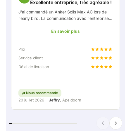
Excellente entreprise, très agréable !
J'ai commandé un Anker Solis Max AC lors de
l'early bird. La communication avec l'entreprise,
en particulier avec Rico, s'est très bien passée
En savoir plus
en tant que client. Rico m'a tenu bien informé de
la livraison et a fait preuve d'une belle réflexion
partagée. Après avoir convenu de la livraison, on
Prix
m'a même proposé gratuitement une connexion
fixe pour pouvoir raccorder la batterie
Service client
domestique via une liaison permanente. Vraiment
Délai de livraison
super, évidemment. En bref : une entreprise très
agréable où le service et l'écoute du client
restent une priorité. Continuez comme ça !
Nous recommande
20 juillet 2026
·
Jeffry
, Apeldoorn