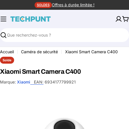
Aller
Offres à durée limitée !
SOLDES
au
contenu
P
Rechercher
Accueil
Caméra de sécurité
Xiaomi Smart Camera C400
Solde
Xiaomi Smart Camera C400
Marque:
Xiaomi
EAN:
6934177799921