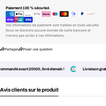
Moyens
Paiement 100 % sécurisé
de
paiement
Vos informations de paiement sont traitées en toute sécurité.
Nous ne stockons aucune donnée de carte bancaire et
Poser une question
n'avons pas accès à ces informations.
Votre
nom
Partager
Poser une question
Votre
Partager ce produit
email
Votre
Copier
Partager
mandé avant 20h00, livré demain !
Livraison gratuit
téléphone
Votre
message
Avis clients sur le produit
Les champs marqués d'un * sont obligatoires