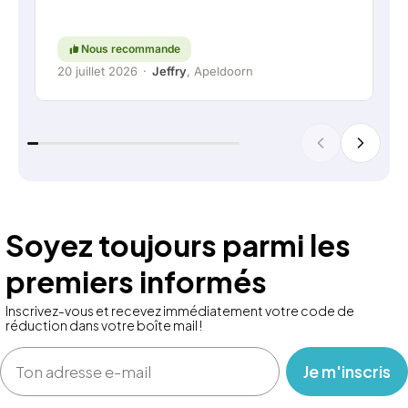
restent une priorité. Continuez comme ça !
Nous recommande
20 juillet 2026
·
Jeffry
, Apeldoorn
Soyez toujours parmi les
premiers informés
Inscrivez-vous et recevez immédiatement votre code de
réduction dans votre boîte mail !
Email
‎ ‎ ‎ Je m'inscris ‎ ‎ ‎