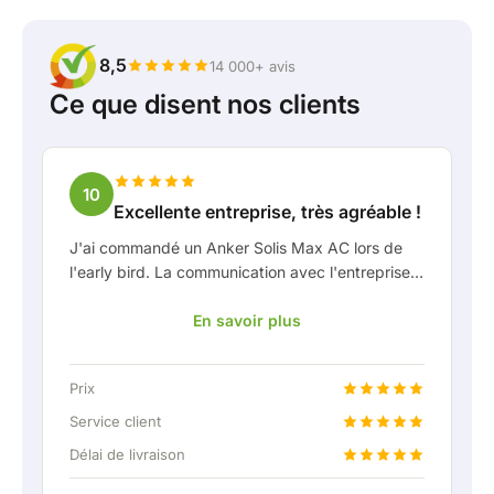
8,5
14 000+ avis
Ce que disent nos clients
10
Excellente entreprise, très agréable !
J'ai commandé un Anker Solis Max AC lors de
l'early bird. La communication avec l'entreprise,
en particulier avec Rico, s'est très bien passée
En savoir plus
en tant que client. Rico m'a tenu bien informé de
la livraison et a fait preuve d'une belle réflexion
partagée. Après avoir convenu de la livraison, on
Prix
m'a même proposé gratuitement une connexion
fixe pour pouvoir raccorder la batterie
Service client
domestique via une liaison permanente. Vraiment
Délai de livraison
super, évidemment. En bref : une entreprise très
agréable où le service et l'écoute du client