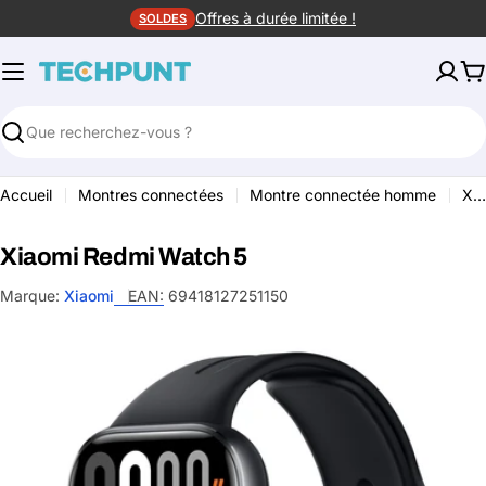
Aller
Offres à durée limitée !
SOLDES
au
contenu
P
Rechercher
Accueil
Montres connectées
Montre connectée homme
Xiaomi Redmi Watch 
Xiaomi Redmi Watch 5
Marque:
Xiaomi
EAN:
69418127251150