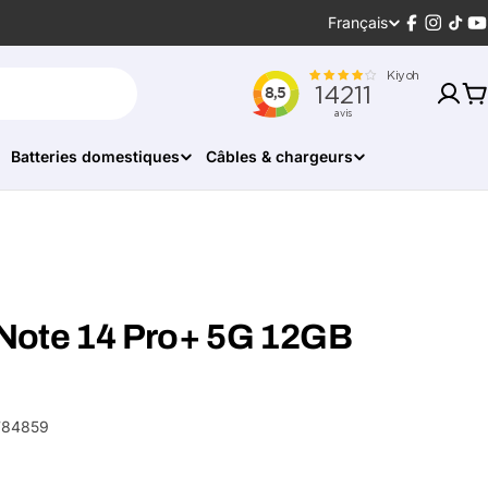
Langue
Français
Facebook
Instagr
Tikt
Y
P
Batteries domestiques
Câbles & chargeurs
Note 14 Pro+ 5G 12GB
784859