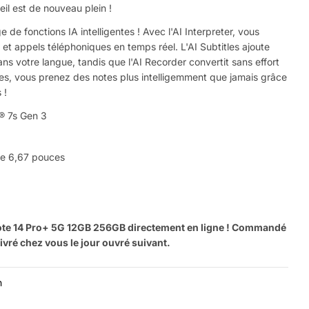
il est de nouveau plein !
de fonctions IA intelligentes ! Avec l'AI Interpreter, vous
 et appels téléphoniques en temps réel. L'AI Subtitles ajoute
ns votre langue, tandis que l'AI Recorder convertit sans effort
tes, vous prenez des notes plus intelligemment que jamais grâce
 !
® 7s Gen 3
e 6,67 pouces
Poser un
Votre
nom
e 14 Pro+ 5G 12GB 256GB directement en ligne ! Commandé
ivré chez vous le jour ouvré suivant.
Votre
Partager ce produit
email
n
Votre
Partager
téléphone