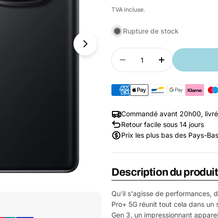
habituel
TVA incluse.
Rupture de stock
Quantité
Diminuer la quantité 
Augmenter la
Commandé avant 20h00, livré
Retour facile sous 14 jours
Prix les plus bas des Pays-Ba
Description du produi
Ouvrir le média 1 dans une fenêtre
Qu'il s'agisse de performances, 
Pro+ 5G réunit tout cela dans u
Gen 3, un impressionnant appare