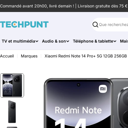
Aller
Commandé avant 20h00, livré demain ! | Livraison gratuite dès 75 €
au
contenu
Rechercher
TV et multimédia
Audio & son
Téléphone & tablette
Mai
Accueil
Marques
Xiaomi Redmi Note 14 Pro+ 5G 12GB 256GB