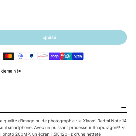
Épuisé
pour Xiaomi Redmi Note 14 Pro+ 5G 12GB 256GB
 quantité pour Xiaomi Redmi Note 14 Pro+ 5G 12GB
 demain !*
s
t
Ouvrir le média 
de qualité d'image ou de photographie : le Xiaomi Redmi Note 14
n seul smartphone. Avec un puissant processeur Snapdragon® 7s
il photo 200MP, un écran 1.5K 120Hz d'une netteté