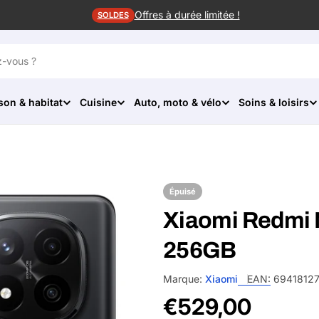
Offres à durée limitée !
SOLDES
son & habitat
Cuisine
Auto, moto & vélo
Soins & loisirs
Épuisé
Xiaomi Redmi 
256GB
Marque:
Xiaomi
EAN:
6941812
Prix
€529,00