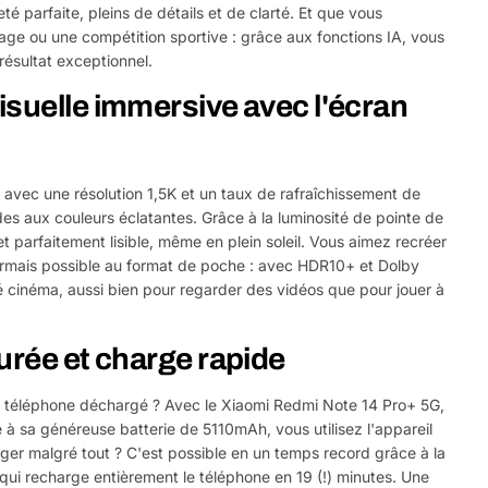
é parfaite, pleins de détails et de clarté. Et que vous
sage ou une compétition sportive : grâce aux fonctions IA, vous
ésultat exceptionnel.
isuelle immersive avec l'écran
vec une résolution 1,5K et un taux de rafraîchissement de
des aux couleurs éclatantes. Grâce à la luminosité de pointe de
et parfaitement lisible, même en plein soleil. Vous aimez recréer
ormais possible au format de poche : avec HDR10+ et Dolby
té cinéma, aussi bien pour regarder des vidéos que pour jouer à
urée et charge rapide
 téléphone déchargé ? Avec le Xiaomi Redmi Note 14 Pro+ 5G,
e à sa généreuse batterie de 5110mAh, vous utilisez l'appareil
rger malgré tout ? C'est possible en un temps record grâce à la
i recharge entièrement le téléphone en 19 (!) minutes. Une