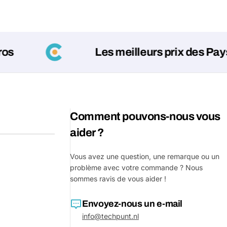
Votre
message
Les meilleurs prix des Pays-Bas !
Les champs marqués d'un * sont o
Envoyer 
Comment pouvons-nous vous
aider ?
Vous avez une question, une remarque ou un
problème avec votre commande ? Nous
sommes ravis de vous aider !
Envoyez-nous un e-mail
info@techpunt.nl