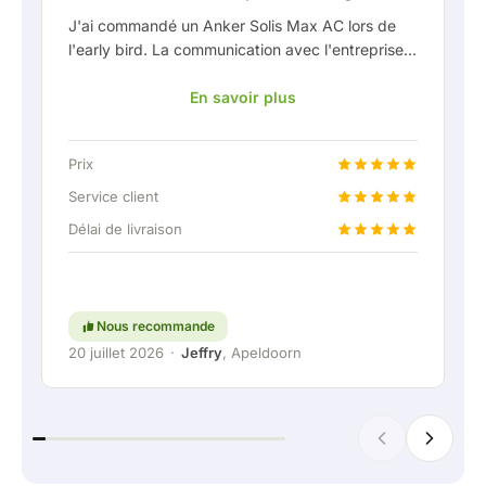
J'ai commandé un Anker Solis Max AC lors de
l'early bird. La communication avec l'entreprise,
en particulier avec Rico, s'est très bien passée
En savoir plus
en tant que client. Rico m'a tenu bien informé de
la livraison et a fait preuve d'une belle réflexion
partagée. Après avoir convenu de la livraison, on
Prix
m'a même proposé gratuitement une connexion
fixe pour pouvoir raccorder la batterie
Service client
domestique via une liaison permanente. Vraiment
Délai de livraison
super, évidemment. En bref : une entreprise très
agréable où le service et l'écoute du client
restent une priorité. Continuez comme ça !
Nous recommande
20 juillet 2026
·
Jeffry
, Apeldoorn