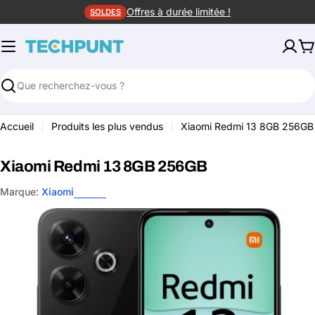
Aller
Offres à durée limitée !
SOLDES
au
contenu
P
Rechercher
Accueil
Produits les plus vendus
Xiaomi Redmi 13 8GB 256GB
Xiaomi Redmi 13 8GB 256GB
Marque:
Xiaomi