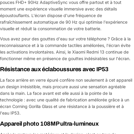
pouces FHD+ 90Hz AdaptiveSync vous offre partout et à tout
moment une expérience visuelle immersive avec des détails
époustouflants. L'écran dispose d'une fréquence de
rafraîchissement automatique de 90 Hz qui optimise l'expérience
visuelle et réduit la consommation de votre batterie.
Vous avez peur des gouttes d'eau sur votre téléphone ? Grâce à la
reconnaissance et à la commande tactiles améliorées, l'écran évite
les activations involontaires. Ainsi, le Xiaomi Redmi 13 continue de
fonctionner même en présence de gouttes indésirables sur l'écran.
Résistance aux éclaboussures avec IP53
Poser une question
La face arrière en verre épuré confère non seulement à cet appareil
un design irrésistible, mais procure aussi une sensation agréable
Votre
dans la main. La face avant est elle aussi à la pointe de la
nom
technologie : avec une qualité de fabrication améliorée grâce à un
écran Corning Gorilla Glass et une résistance à la poussière et à
Votre
Partager ce produit
email
l'eau IP53.
Appareil photo 108MP ultra-lumineux
Votre
Copier
Partager
téléphone