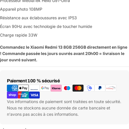
Processeur MediaTek Helio G91-Ultra
Appareil photo 108MP
Résistance aux éclaboussures avec IP53
Écran 90Hz avec technologie de toucher humide
Charge rapide 33W
Commandez le Xiaomi Redmi 13 8GB 256GB directement en ligne
! Commande passée les jours ouvrés avant 20h00 = livraison le
jour ouvré suivant.
Moyens
Paiement 100 % sécurisé
de
paiement
Vos informations de paiement sont traitées en toute sécurité.
Nous ne stockons aucune donnée de carte bancaire et
n'avons pas accès à ces informations.