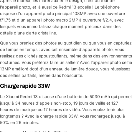
Après le moteur, les matériaux et le design, c'est au tour de
Votre
l'appareil photo, et là aussi ce Redmi 13 excelle ! Le téléphone
message
dispose d'un appareil photo principal 108MP avec une ouverture
f/1.75 et d'un appareil photo macro 2MP à ouverture f/2.4, avec
lesquels vous immortalisez chaque moment précieux dans des
détails d'une clarté cristalline.
Les champs marqués d'un * sont obligatoires
Que vous preniez des photos au quotidien ou que vous en capturiez
Envoyer la question
de temps en temps : avec cet ensemble d'appareils photo, vous
réalisez des clichés époustouflants, même dans des environnements
nocturnes. Vous préférez faire un selfie ? Avec l'appareil photo selfie
13MP amélioré doté d'un anneau de lumière douce, vous réussissez
des selfies parfaits, même dans l'obscurité.
Charge rapide 33W
Le Xiaomi Redmi 13 dispose d'une batterie de 5030 mAh qui permet
jusqu'à 34 heures d'appels non-stop, 19 jours de veille et 127
heures de musique ou 17 heures de vidéo. Vous voulez tenir plus
longtemps ? Avec la charge rapide 33W, vous rechargez jusqu'à
50% en 26 minutes.