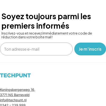
Soyez toujours parmi les
premiers informés
Inscrivez-vous et recevez immédiatement votre code de
réduction dans votre boîte mail !
Email
‎ ‎ ‎ Je m'inscris ‎ ‎ ‎
Koningsbergenweg 16,
3771 NS Barneveld
info@techpunt.nl
0342 - 239 999