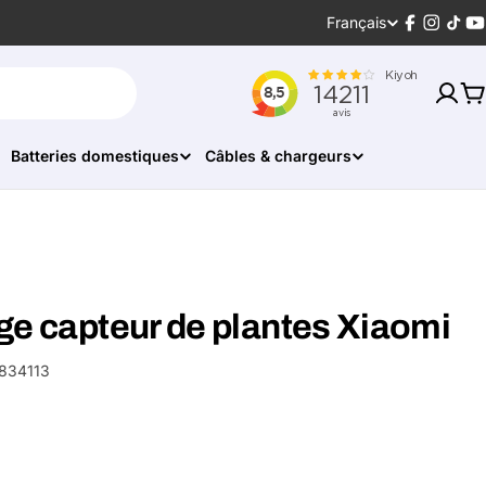
Langue
Français
Facebook
Instagr
Tikt
Y
P
Batteries domestiques
Câbles & chargeurs
ge capteur de plantes Xiaomi
834113