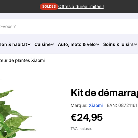
Offres à durée limitée !
SOLDES
son & habitat
Cuisine
Auto, moto & vélo
Soins & loisirs
eur de plantes Xiaomi
Kit de démarra
Marque:
Xiaomi
EAN:
08721161
Prix
€24,95
habituel
TVA incluse.