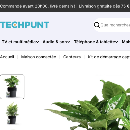
Aller
Commandé avant 20h00, livré demain ! | Livraison gratuite dès 75 €
au
contenu
Rechercher
TV et multimédia
Audio & son
Téléphone & tablette
Mai
Accueil
Maison connectée
Capteurs
Kit de démarrage capt