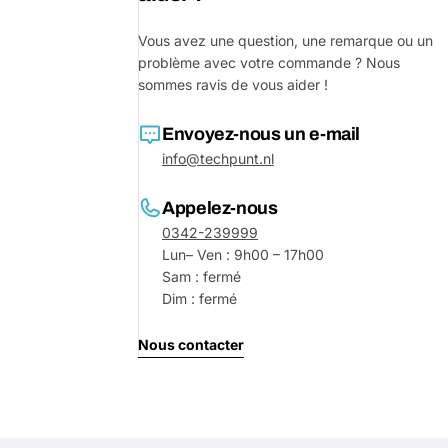
Votre
Vous avez une question, une remarque ou un
message
problème avec votre commande ? Nous
sommes ravis de vous aider !
Les champs marqués d'un * sont o
Envoyez-nous un e-mail
info@techpunt.nl
Envoyer 
Appelez-nous
0342-239999
Lun– Ven : 9h00 – 17h00
Sam : fermé
Dim : fermé
Nous contacter