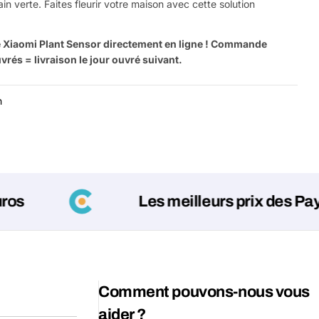
in verte. Faites fleurir votre maison avec cette solution
 Xiaomi Plant Sensor directement en ligne ! Commande
rés = livraison le jour ouvré suivant.
n
Poser un
Les meilleurs prix des Pays-Bas
Votre
nom
Votre
Partager ce produit
email
Comment pouvons-nous vous
Votre
Partager
téléphone
aider ?