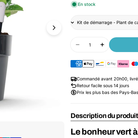
En stock
Title
Quantité
Diminuer la quantité p
Augmenter la 
Commandé avant 20h00, livré
Retour facile sous 14 jours
Prix les plus bas des Pays-Ba
Description du produi
Ouvrir le média 1 dans une fenêtre
Le bonheur vert à