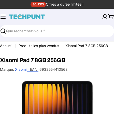
Aller
Offres à durée limitée !
SOLDES
au
contenu
P
Rechercher
Accueil
Produits les plus vendus
Xiaomi Pad 7 8GB 256GB
Xiaomi Pad 7 8GB 256GB
Marque:
Xiaomi
EAN:
6932554410568