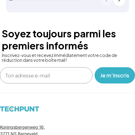
Soyez toujours parmi les
premiers informés
Inscrivez-vous et recevez immédiatement votre code de
réduction dans votre boîte mail !
Email
‎ ‎ ‎ Je m'inscris ‎ ‎ ‎
Koningsbergenweg 16,
3771 NS Barneveld