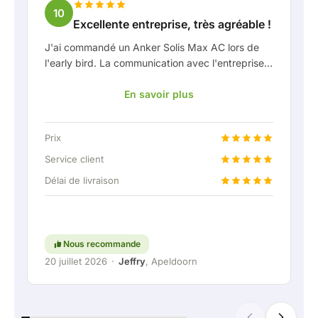
10
Excellente entreprise, très agréable !
J'ai commandé un Anker Solis Max AC lors de
l'early bird. La communication avec l'entreprise,
en particulier avec Rico, s'est très bien passée
En savoir plus
en tant que client. Rico m'a tenu bien informé de
la livraison et a fait preuve d'une belle réflexion
partagée. Après avoir convenu de la livraison, on
Prix
m'a même proposé gratuitement une connexion
fixe pour pouvoir raccorder la batterie
Service client
domestique via une liaison permanente. Vraiment
Délai de livraison
super, évidemment. En bref : une entreprise très
agréable où le service et l'écoute du client
restent une priorité. Continuez comme ça !
Nous recommande
20 juillet 2026
·
Jeffry
, Apeldoorn