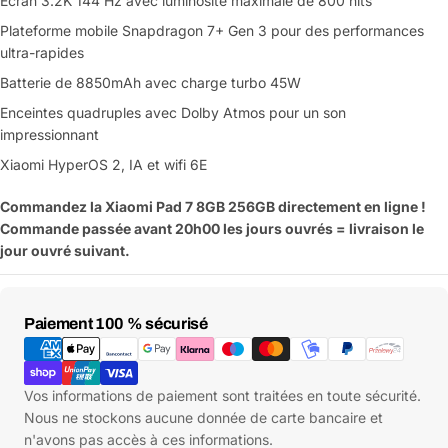
Écran 3.2K 144 Hz avec luminosité maximale de 800 nits
Plateforme mobile Snapdragon 7+ Gen 3 pour des performances
ultra-rapides
Batterie de 8850mAh avec charge turbo 45W
Enceintes quadruples avec Dolby Atmos pour un son
impressionnant
Xiaomi HyperOS 2, IA et wifi 6E
Commandez la Xiaomi Pad 7 8GB 256GB directement en ligne !
Commande passée avant 20h00 les jours ouvrés = livraison le
jour ouvré suivant.
Moyens
Paiement 100 % sécurisé
de
paiement
Vos informations de paiement sont traitées en toute sécurité.
Nous ne stockons aucune donnée de carte bancaire et
n'avons pas accès à ces informations.