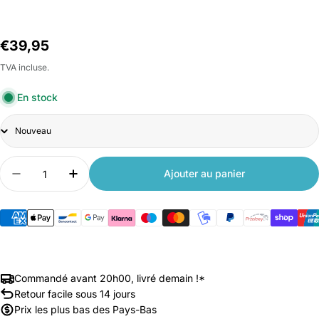
Prix
€39,95
habituel
TVA incluse.
En stock
Title
Quantité
Ajouter au panier
Diminuer la quantité pour Xiaomi Outdoor Camera
Augmenter la quantité pour Xiaomi Out
Commandé avant 20h00, livré demain !*
Retour facile sous 14 jours
Prix les plus bas des Pays-Bas