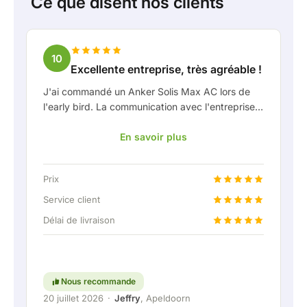
Ce que disent nos clients
10
Excellente entreprise, très agréable !
J'ai commandé un Anker Solis Max AC lors de
l'early bird. La communication avec l'entreprise,
en particulier avec Rico, s'est très bien passée
En savoir plus
en tant que client. Rico m'a tenu bien informé de
la livraison et a fait preuve d'une belle réflexion
partagée. Après avoir convenu de la livraison, on
Prix
m'a même proposé gratuitement une connexion
fixe pour pouvoir raccorder la batterie
Service client
domestique via une liaison permanente. Vraiment
Délai de livraison
super, évidemment. En bref : une entreprise très
agréable où le service et l'écoute du client
restent une priorité. Continuez comme ça !
Nous recommande
20 juillet 2026
·
Jeffry
, Apeldoorn