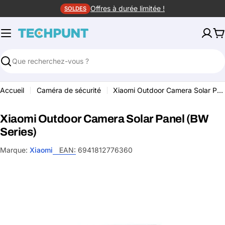
Aller
Offres à durée limitée !
SOLDES
au
contenu
P
Rechercher
Accueil
Caméra de sécurité
Xiaomi Outdoor Camera Solar Panel (BW Series)
Xiaomi Outdoor Camera Solar Panel (BW
Series)
Marque:
Xiaomi
EAN:
6941812776360