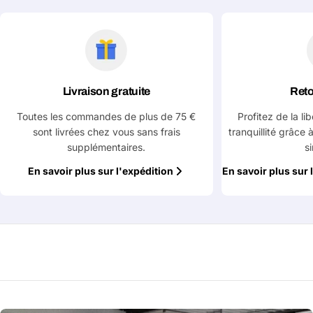
Votre
Copier
Partager
téléphone
Votre
message
Livraison gratuite
Reto
Les champs marqués d'un * sont obligatoires
Toutes les commandes de plus de 75 €
Profitez de la li
sont livrées chez vous sans frais
tranquillité grâce 
Envoyer la question
supplémentaires.
s
En savoir plus sur l'expédition
En savoir plus sur 