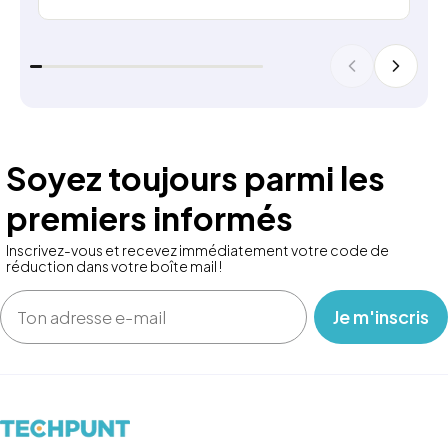
Soyez toujours parmi les
premiers informés
Inscrivez-vous et recevez immédiatement votre code de
réduction dans votre boîte mail !
Email
‎ ‎ ‎ Je m'inscris ‎ ‎ ‎