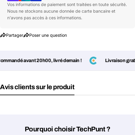
Vos informations de paiement sont traitées en toute sécurité.
Nous ne stockons aucune donnée de carte bancaire et
n'avons pas accès à ces informations.
Partager
Poser une question
mandé avant 20h00, livré demain !
Livraison gratuit
Avis clients sur le produit
Poser une question
Votre
nom
Votre
Partager ce produit
email
Pourquoi choisir TechPunt ?