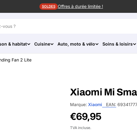
Offres à durée limitée !
SOLDES
son & habitat
Cuisine
Auto, moto & vélo
Soins & loisirs
nding Fan 2 Lite
Xiaomi Mi Smar
Marque:
Xiaomi
EAN:
6934177
Prix
€69,95
habituel
TVA incluse.