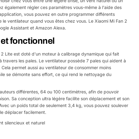
hoisir chez vous entre une légère brise, un vent naturel ou un
vez également régler ces paramètres vous-même à l'aide des
l'application, vous pouvez en outre programmer différents
e le ventilateur quand vous êtes chez vous. Le Xiaomi Mi Fan 2
oogle Assistant et Amazon Alexa.
et fonctionnel
2 Lite est doté d'un moteur à calibrage dynamique qui fait
 à travers les pales. Le ventilateur possède 7 pales qui aident à
air. Cela permet aussi au ventilateur de consommer moins
ile se démonte sans effort, ce qui rend le nettoyage du
hauteurs différentes, 64 ou 100 centimètres, afin de pouvoir
 maison. Sa conception ultra légère facilite son déplacement et son
. Avec un poids total de seulement 3,4 kg, vous pouvez soulever
 le déplacer facilement.
 silencieux et naturel