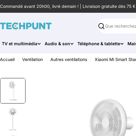
Aller
Commandé avant 20h00, livré demain ! | Livraison gratuite dès 75 €
au
contenu
Rechercher
TV et multimédia
Audio & son
Téléphone & tablette
Mai
Accueil
Ventilation
Autres ventilations
Xiaomi Mi Smart Sta