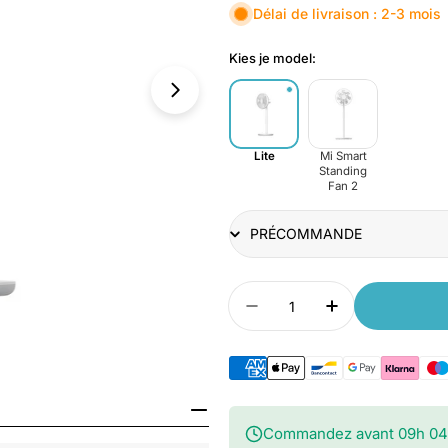
Délai de livraison : 2-3 mois
Kies je model:
Lite
Mi Smart
Standing
Fan 2
Title
Quantité
Diminuer la quantité p
Augmenter la 
Ouvrir le média 1 dans une fenêtre
Commandez avant
09
h
04