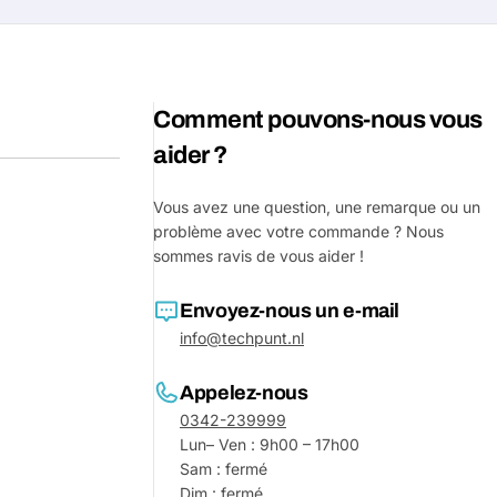
Votre
message
Comment pouvons-nous vous
Les champs marqués d'un * sont o
aider ?
Envoyer 
Vous avez une question, une remarque ou un
problème avec votre commande ? Nous
sommes ravis de vous aider !
Envoyez-nous un e-mail
info@techpunt.nl
Appelez-nous
0342-239999
Lun– Ven : 9h00 – 17h00
Sam : fermé
Dim : fermé