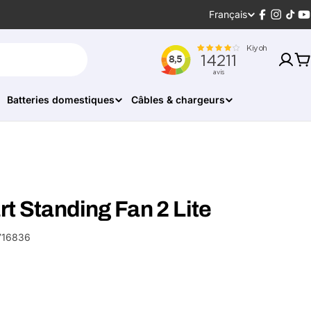
Langue
Français
Facebook
Instagr
Tikt
Y
P
Batteries domestiques
Câbles & chargeurs
t Standing Fan 2 Lite
716836