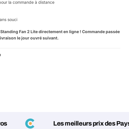
 pour la commande à distance
ans souci
tanding Fan 2 Lite directement en ligne ! Commande passée
ivraison le jour ouvré suivant.
n
Poser un
Votre
nom
Votre
Partager ce produit
email
Votre
Les meilleurs prix des Pays-Bas !
Partager
téléphone