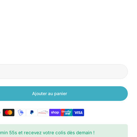
Ajouter au panier
our Xiaomi Mi Smart Standing Fan 2 Lite
quantité pour Xiaomi Mi Smart Standing Fan 2 Lite
Ouvrir le média 
min
53
s
et recevez votre colis dès demain !