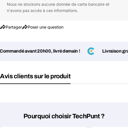
Nous ne stockons aucune donnée de carte bancaire et
n'avons pas accès à ces informations.
Poser une question
Partager
Poser une question
Votre
nom
Votre
mmandé avant 20h00, livré demain !
Livraison gratui
Partager ce produit
email
Votre
Copier
Partager
téléphone
Avis clients sur le produit
Votre
message
Les champs marqués d'un * sont obligatoires
Pourquoi choisir TechPunt ?
Envoyer la question