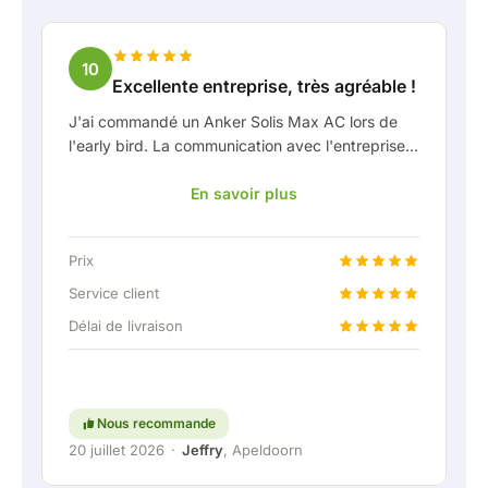
10
Excellente entreprise, très agréable !
J'ai commandé un Anker Solis Max AC lors de
l'early bird. La communication avec l'entreprise,
en particulier avec Rico, s'est très bien passée
En savoir plus
en tant que client. Rico m'a tenu bien informé de
la livraison et a fait preuve d'une belle réflexion
partagée. Après avoir convenu de la livraison, on
Prix
m'a même proposé gratuitement une connexion
fixe pour pouvoir raccorder la batterie
Service client
domestique via une liaison permanente. Vraiment
Délai de livraison
super, évidemment. En bref : une entreprise très
agréable où le service et l'écoute du client
restent une priorité. Continuez comme ça !
Nous recommande
20 juillet 2026
·
Jeffry
, Apeldoorn