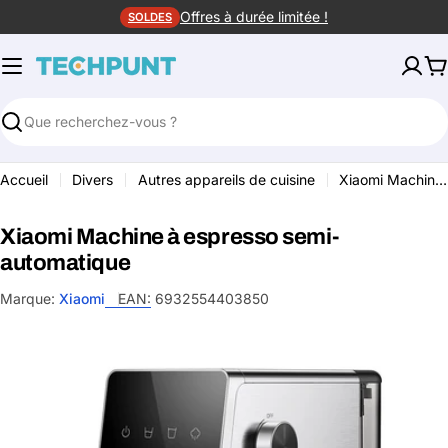
Aller
Offres à durée limitée !
SOLDES
au
contenu
P
Rechercher
Accueil
Divers
Autres appareils de cuisine
Xiaomi Machine à espresso semi-automatique
Xiaomi Machine à espresso semi-
automatique
Marque:
Xiaomi
EAN:
6932554403850