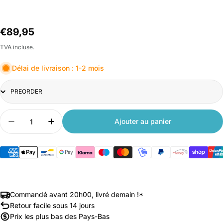
Prix
€89,95
habituel
TVA incluse.
Délai de livraison : 1-2 mois
Title
Quantité
Ajouter au panier
Diminuer la quantité pour Xiaomi Machine à esp
Augmenter la quantité pour Xiaomi Mac
Commandé avant 20h00, livré demain !*
Retour facile sous 14 jours
Prix les plus bas des Pays-Bas