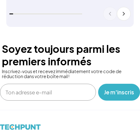
Soyez toujours parmi les
premiers informés
Inscrivez-vous et recevez immédiatement votre code de
réduction dans votre boîte mail !
Email
‎ ‎ ‎ Je m'inscris ‎ ‎ ‎