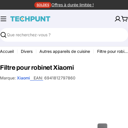
Aller
Offres à durée limitée !
SOLDES
au
contenu
P
Rechercher
Accueil
Divers
Autres appareils de cuisine
Filtre pour robinet Xiaomi
Filtre pour robinet Xiaomi
Marque:
Xiaomi
EAN:
6941812797860