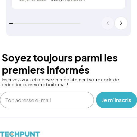
Soyez toujours parmi les
premiers informés
Inscrivez-vous et recevez immédiatement votre code de
réduction dans votre boîte mail !
Email
‎ ‎ ‎ Je m'inscris ‎ ‎ ‎