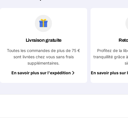
Votre
Copier
Partager
téléphone
Votre
message
Livraison gratuite
Reto
Les champs marqués d'un * sont obligatoires
Toutes les commandes de plus de 75 €
Profitez de la li
sont livrées chez vous sans frais
tranquillité grâce 
Envoyer la question
supplémentaires.
s
En savoir plus sur l'expédition
En savoir plus sur 