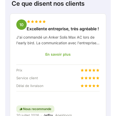
Ce que disent nos clients
10
Excellente entreprise, très agréable !
J'ai commandé un Anker Solis Max AC lors de
l'early bird. La communication avec l'entreprise,
en particulier avec Rico, s'est très bien passée
En savoir plus
en tant que client. Rico m'a tenu bien informé de
la livraison et a fait preuve d'une belle réflexion
partagée. Après avoir convenu de la livraison, on
Prix
m'a même proposé gratuitement une connexion
fixe pour pouvoir raccorder la batterie
Service client
domestique via une liaison permanente. Vraiment
Délai de livraison
super, évidemment. En bref : une entreprise très
agréable où le service et l'écoute du client
restent une priorité. Continuez comme ça !
Nous recommande
20 juillet 2026
·
Jeffry
, Apeldoorn