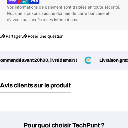
Vos informations de paiement sont traitées en toute sécurité.
Nous ne stockons aucune donnée de carte bancaire et
n'avons pas accès à ces informations.
Partager
Poser une question
mandé avant 20h00, livré demain !
Livraison gratuit
Avis clients sur le produit
Poser une question
Votre
nom
Votre
Partager ce produit
email
Pourquoi choisir TechPunt ?