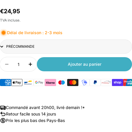
Prix
€24,95
habituel
TVA incluse.
Délai de livraison : 2-3 mois
Title
Quantité
Ajouter au panier
Diminuer la quantité pour Filtre pour robinet Xiao
Augmenter la quantité pour Filtre pour 
Commandé avant 20h00, livré demain !*
Retour facile sous 14 jours
Prix les plus bas des Pays-Bas